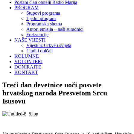
Postani član obitelji Radio Marija
PROGRAM
Stupovi programa
Tjedni program
Programska shema
Autori emisija – naši suradnici
Frekvencije
NAŠE VIJESTI
Vijesti iz Crkve i svijeta
Ljudi i običaji
KOLUMNE
VOLONTERI
DONIRAJTE
KONTAKT
Treći dan devetnice uoči posvete
hrvatskog naroda Presvetom Srcu
Isusovu