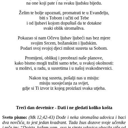
na one koji pate i na svaku ljudsku bijedu.
Želim te bolje upoznati, promatrati te u Evanđelju,
biti s Tobom i učiti od Tebe
i od ljubavi kojom dopuštaš da te dotakne
svaki oblik siromaštva.
Pokazao si nam Očevu ljubav ljubeći nas bez mjere
svojim Srcem, božanskim i ljudskim.
Podari svoj svojoj djeci milost susreta sa Sobom.
Promijeni, oblikuj i preobrazi naše planove,
kako bismo mogli tražiti samo tebe, u svakoj okolnosti:
u molitvi, u radu, u susretima i u našoj svakodnevnici.
Nakon tog susreta, pošalji nas u misiju:
misiju suosjećanja za svijet,
gdje si Ti izvor iz kojeg proizlazi svaka utjeha.
Treći dan devetnice - Dati i ne gledati koliko košta
Sveto pismo:
(Mk 12,42-43) Dođe i neka siromašna udovica i baci
dva novčića, to jest jedan kvadrant. Tada Isus dozove svoje učenike
i reče im: “Doista, kažem vam, ova je sirota udovica ubacila više od