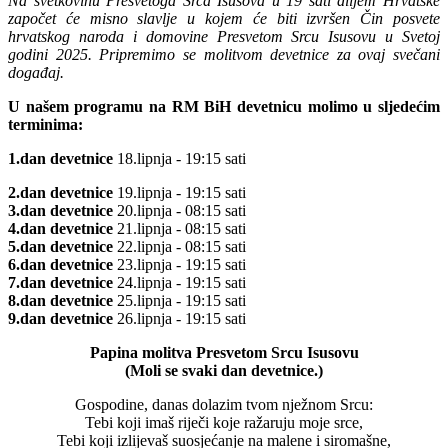
Na svetkovinu Presvetoga Srca Isusova u 19 sati diljem Hrvatske
započet će misno slavlje u kojem će biti izvršen Čin posvete
hrvatskog naroda i domovine Presvetom Srcu Isusovu u Svetoj
godini 2025. Pripremimo se molitvom devetnice za ovaj svečani
događaj.
U našem programu na RM BiH devetnicu molimo u sljedećim
terminima:
1.dan devetnice
18.lipnja - 19:15 sati
2.dan devetnice
19.lipnja - 19:15 sati
3.dan devetnice
20.lipnja - 08:15 sati
4.dan devetnice
21.lipnja - 08:15 sati
5.dan devetnice
22.lipnja - 08:15 sati
6.dan devetnice
23.lipnja - 19:15 sati
7.dan devetnice
24.lipnja - 19:15 sati
8.dan devetnice
25.lipnja - 19:15 sati
9.dan devetnice
26.lipnja - 19:15 sati
Papina molitva Presvetom Srcu Isusovu
(Moli se svaki dan devetnice.)
Gospodine, danas dolazim tvom nježnom Srcu:
Tebi koji imaš riječi koje ražaruju moje srce,
Tebi koji izlijevaš suosjećanje na malene i siromašne,