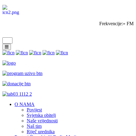
Frekvencije:» FM S
O NAMA
Povijest
Svjetska obitelj
Naše vrijednosti
Naš tim
Riječ urednika