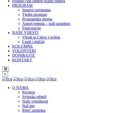
Postani član obitelji Radio Marija
PROGRAM
Stupovi programa
Tjedni program
Programska shema
Autori emisija – naši suradnici
Frekvencije
NAŠE VIJESTI
Vijesti iz Crkve i svijeta
Ljudi i običaji
KOLUMNE
VOLONTERI
DONIRAJTE
KONTAKT
×
O NAMA
Povijest
Svjetska obitelj
Naše vrijednosti
Naš tim
Riječ urednika