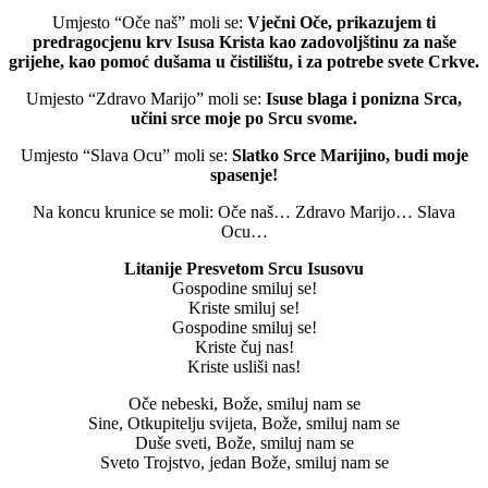
Umjesto “Oče naš” moli se:
Vječni Oče, prikazujem ti
predragocjenu krv Isusa Krista kao zadovoljštinu za naše
grijehe, kao pomoć dušama u čistilištu, i za potrebe svete Crkve.
Umjesto “Zdravo Marijo” moli se:
Isuse blaga i ponizna Srca,
učini srce moje po Srcu svome.
Umjesto “Slava Ocu” moli se:
Slatko Srce Marijino, budi moje
spasenje!
Na koncu krunice se moli: Oče naš… Zdravo Marijo… Slava
Ocu…
Litanije Presvetom Srcu Isusovu
Gospodine smiluj se!
Kriste smiluj se!
Gospodine smiluj se!
Kriste čuj nas!
Kriste usliši nas!
Oče nebeski, Bože, smiluj nam se
Sine, Otkupitelju svijeta, Bože, smiluj nam se
Duše sveti, Bože, smiluj nam se
Sveto Trojstvo, jedan Bože, smiluj nam se