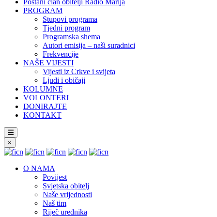
Postani član obitelji Radio Marija
PROGRAM
Stupovi programa
Tjedni program
Programska shema
Autori emisija – naši suradnici
Frekvencije
NAŠE VIJESTI
Vijesti iz Crkve i svijeta
Ljudi i običaji
KOLUMNE
VOLONTERI
DONIRAJTE
KONTAKT
×
O NAMA
Povijest
Svjetska obitelj
Naše vrijednosti
Naš tim
Riječ urednika