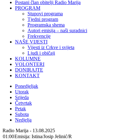
Postani član obitelji Radio Marija
PROGRAM
Stupovi programa
Tjedni program
Programska shema
Autori emisija – naši suradnici
Frekvencije
NAŠE VIJESTI
Vijesti iz Crkve i svijeta
Ljudi i običaji
KOLUMNE
VOLONTERI
DONIRAJTE
KONTAKT
Ponedjeljak
Utorak
Srijeda
Četvrtak
Petak
Subota
Nedjelja
Radio Marija - 13.08.2025
01:00
Emisija: Istina/Josip Jelinić/R