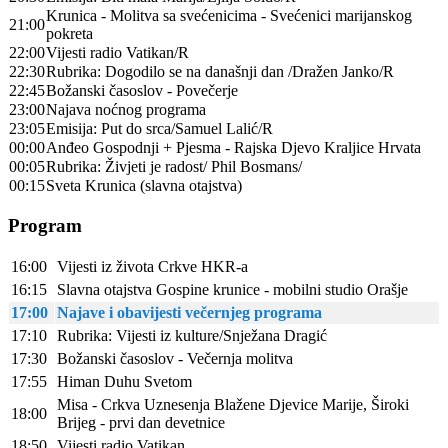
Krunica - Molitva sa svećenicima - Svećenici marijanskog
21:00
pokreta
22:00
Vijesti radio Vatikan/R
22:30
Rubrika: Dogodilo se na današnji dan /Dražen Janko/R
22:45
Božanski časoslov - Povečerje
23:00
Najava noćnog programa
23:05
Emisija: Put do srca/Samuel Lalić/R
00:00
Anđeo Gospodnji + Pjesma - Rajska Djevo Kraljice Hrvata
00:05
Rubrika: Živjeti je radost/ Phil Bosmans/
00:15
Sveta Krunica (slavna otajstva)
Program
16:00
Vijesti iz života Crkve HKR-a
16:15
Slavna otajstva Gospine krunice - mobilni studio Orašje
17:00
Najave i obavijesti večernjeg programa
17:10
Rubrika: Vijesti iz kulture/Snježana Dragić
17:30
Božanski časoslov - Večernja molitva
17:55
Himan Duhu Svetom
Misa - Crkva Uznesenja Blažene Djevice Marije, Široki
18:00
Brijeg - prvi dan devetnice
18:50
Vijesti radio Vatikan