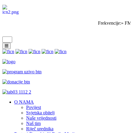
Frekvencije:» FM 
O NAMA
Povijest
Svjetska obitelj
Naše vrijednosti
Naš tim
Riječ urednika