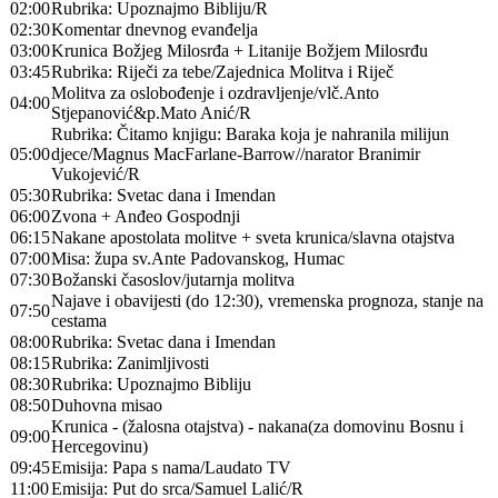
02:00
Rubrika: Upoznajmo Bibliju/R
02:30
Komentar dnevnog evanđelja
03:00
Krunica Božjeg Milosrđa + Litanije Božjem Milosrđu
03:45
Rubrika: Riječi za tebe/Zajednica Molitva i Riječ
Molitva za oslobođenje i ozdravljenje/vlč.Anto
04:00
Stjepanović&p.Mato Anić/R
Rubrika: Čitamo knjigu: Baraka koja je nahranila milijun
05:00
djece/Magnus MacFarlane-Barrow//narator Branimir
Vukojević/R
05:30
Rubrika: Svetac dana i Imendan
06:00
Zvona + Anđeo Gospodnji
06:15
Nakane apostolata molitve + sveta krunica/slavna otajstva
07:00
Misa: župa sv.Ante Padovanskog, Humac
07:30
Božanski časoslov/jutarnja molitva
Najave i obavijesti (do 12:30), vremenska prognoza, stanje na
07:50
cestama
08:00
Rubrika: Svetac dana i Imendan
08:15
Rubrika: Zanimljivosti
08:30
Rubrika: Upoznajmo Bibliju
08:50
Duhovna misao
Krunica - (žalosna otajstva) - nakana(za domovinu Bosnu i
09:00
Hercegovinu)
09:45
Emisija: Papa s nama/Laudato TV
11:00
Emisija: Put do srca/Samuel Lalić/R