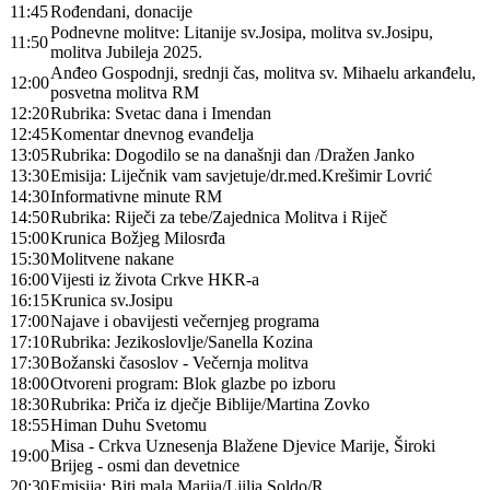
11:45
Rođendani, donacije
Podnevne molitve: Litanije sv.Josipa, molitva sv.Josipu,
11:50
molitva Jubileja 2025.
Anđeo Gospodnji, srednji čas, molitva sv. Mihaelu arkanđelu,
12:00
posvetna molitva RM
12:20
Rubrika: Svetac dana i Imendan
12:45
Komentar dnevnog evanđelja
13:05
Rubrika: Dogodilo se na današnji dan /Dražen Janko
13:30
Emisija: Liječnik vam savjetuje/dr.med.Krešimir Lovrić
14:30
Informativne minute RM
14:50
Rubrika: Riječi za tebe/Zajednica Molitva i Riječ
15:00
Krunica Božjeg Milosrđa
15:30
Molitvene nakane
16:00
Vijesti iz života Crkve HKR-a
16:15
Krunica sv.Josipu
17:00
Najave i obavijesti večernjeg programa
17:10
Rubrika: Jezikoslovlje/Sanella Kozina
17:30
Božanski časoslov - Večernja molitva
18:00
Otvoreni program: Blok glazbe po izboru
18:30
Rubrika: Priča iz dječje Biblije/Martina Zovko
18:55
Himan Duhu Svetomu
Misa - Crkva Uznesenja Blažene Djevice Marije, Široki
19:00
Brijeg - osmi dan devetnice
20:30
Emisija: Biti mala Marija/Ljilja Soldo/R