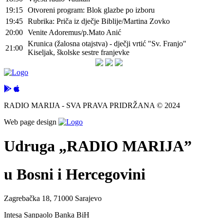
19:15
Otvoreni program: Blok glazbe po izboru
19:45
Rubrika: Priča iz dječje Biblije/Martina Zovko
20:00
Venite Adoremus/p.Mato Anić
Krunica (žalosna otajstva) - dječji vrtić "Sv. Franjo"
21:00
Kiseljak, školske sestre franjevke
RADIO MARIJA - SVA PRAVA PRIDRŽANA © 2024
Web page design
Udruga „RADIO MARIJA”
u Bosni i Hercegovini
Zagrebačka 18, 71000 Sarajevo
Intesa Sanpaolo Banka BiH