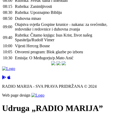
08:00
Rubrika: Svetac dana i Imendan
08:15
Rubrika: Zanimljivosti
08:30
Rubrika: Upoznajmo Bibliju
08:50
Duhovna misao
Otajstva svjetla Gospine krunice - nakana: za svećenike,
09:00
redovnike i redovnice i duhovna zvanja
Rubrika: Čitamo knjigu: Isus Krist, život našeg
09:40
Spasitelja/Rudolf Vimer
10:00
Vijesti Herceg Bosne
10:05
Otvoreni program: Blok glazbe po izboru
10:30
Emisija: O Međugorju/p.Mato Anić
RADIO MARIJA - SVA PRAVA PRIDRŽANA © 2024
Web page design
Udruga „RADIO MARIJA”