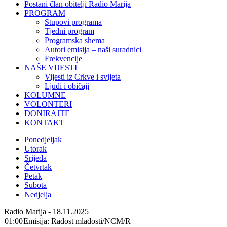
Postani član obitelji Radio Marija
PROGRAM
Stupovi programa
Tjedni program
Programska shema
Autori emisija – naši suradnici
Frekvencije
NAŠE VIJESTI
Vijesti iz Crkve i svijeta
Ljudi i običaji
KOLUMNE
VOLONTERI
DONIRAJTE
KONTAKT
Ponedjeljak
Utorak
Srijeda
Četvrtak
Petak
Subota
Nedjelja
Radio Marija - 18.11.2025
01:00
Emisija: Radost mladosti/NCM/R