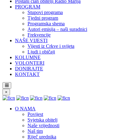
Postani član obitelji Radio Marija
PROGRAM
Stupovi programa
Tjedni program
Programska shema
Autori emisija – naši suradnici
Frekvencije
NAŠE VIJESTI
Vijesti iz Crkve i svijeta
Ljudi i običaji
KOLUMNE
VOLONTERI
DONIRAJTE
KONTAKT
×
O NAMA
Povijest
Svjetska obitelj
Naše vrijednosti
Naš tim
Riječ urednika