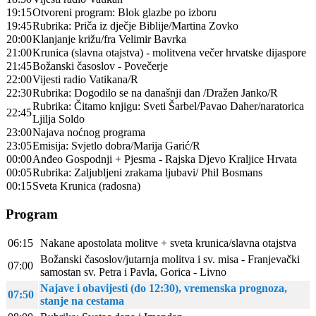
19:15
Otvoreni program: Blok glazbe po izboru
19:45
Rubrika: Priča iz dječje Biblije/Martina Zovko
20:00
Klanjanje križu/fra Velimir Bavrka
21:00
Krunica (slavna otajstva) - molitvena večer hrvatske dijaspore
21:45
Božanski časoslov - Povečerje
22:00
Vijesti radio Vatikana/R
22:30
Rubrika: Dogodilo se na današnji dan /Dražen Janko/R
Rubrika: Čitamo knjigu: Sveti Šarbel/Pavao Daher/naratorica
22:45
Ljilja Soldo
23:00
Najava noćnog programa
23:05
Emisija: Svjetlo dobra/Marija Garić/R
00:00
Anđeo Gospodnji + Pjesma - Rajska Djevo Kraljice Hrvata
00:05
Rubrika: Zaljubljeni zrakama ljubavi/ Phil Bosmans
00:15
Sveta Krunica (radosna)
Program
06:15
Nakane apostolata molitve + sveta krunica/slavna otajstva
Božanski časoslov/jutarnja molitva i sv. misa - Franjevački
07:00
samostan sv. Petra i Pavla, Gorica - Livno
Najave i obavijesti (do 12:30), vremenska prognoza,
07:50
stanje na cestama