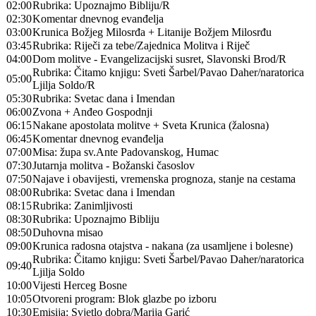
02:00
Rubrika: Upoznajmo Bibliju/R
02:30
Komentar dnevnog evanđelja
03:00
Krunica Božjeg Milosrđa + Litanije Božjem Milosrđu
03:45
Rubrika: Riječi za tebe/Zajednica Molitva i Riječ
04:00
Dom molitve - Evangelizacijski susret, Slavonski Brod/R
Rubrika: Čitamo knjigu: Sveti Šarbel/Pavao Daher/naratorica
05:00
Ljilja Soldo/R
05:30
Rubrika: Svetac dana i Imendan
06:00
Zvona + Anđeo Gospodnji
06:15
Nakane apostolata molitve + Sveta Krunica (žalosna)
06:45
Komentar dnevnog evanđelja
07:00
Misa: župa sv.Ante Padovanskog, Humac
07:30
Jutarnja molitva - Božanski časoslov
07:50
Najave i obavijesti, vremenska prognoza, stanje na cestama
08:00
Rubrika: Svetac dana i Imendan
08:15
Rubrika: Zanimljivosti
08:30
Rubrika: Upoznajmo Bibliju
08:50
Duhovna misao
09:00
Krunica radosna otajstva - nakana (za usamljene i bolesne)
Rubrika: Čitamo knjigu: Sveti Šarbel/Pavao Daher/naratorica
09:40
Ljilja Soldo
10:00
Vijesti Herceg Bosne
10:05
Otvoreni program: Blok glazbe po izboru
10:30
Emisija: Svjetlo dobra/Marija Garić