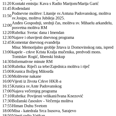
11:20
Kontakt emisija: Kava s Radio Marijom/Marija Garić
11:45
Rođendani
Podnevne molitve: Litanije sv.Antuna Padovanskog, molitva
11:50
sv.Josipu, molitva Jubileja 2025.
Anđeo Gospodnji, srednji čas, molitva sv. Mihaelu arkanđelu,
12:00
posvetna molitva RM
12:20
Rubrika: Svetac dana i Imendan
12:30
Najave i obavijesti dnevnog programa
12:45
Komentar dnevnog evanđelja
Misa: Memorijalno groblje žrtava iz Domovinskog rata, ispred
13:00
kapele - crkve Krista Kralja mučenika, predvodi mons.
Tomislav Rogić, šibenski biskup
14:30
Informativne minute RM
14:50
Rubrika: Riječi za tebe/Zajednica molitva i riječ
15:00
Krunica Božjeg Milosrđa
15:30
Molitvene nakane
16:00
Vijesti iz života Crkve HKR-a
16:15
Krunica sv.Ante Padovanskog
17:00
Najava večernjeg programa
17:10
Rubrika: Povijesni velikani/Ivana Knezović
17:30
Božanski časoslov - Večernja molitva
17:55
Himan Duhu Svetom
18:00
Misa - katedrala Srca Isusova, Sarajevo
18:50
Vijesti radio Vatikan