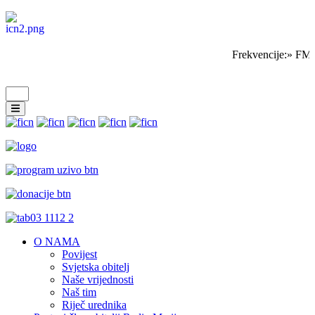
Frekvencije:» FM 
O NAMA
Povijest
Svjetska obitelj
Naše vrijednosti
Naš tim
Riječ urednika