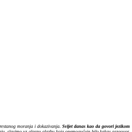
prestanog moranja i dokazivanja.
Svijet danas kao da govori jezikom
ju, slavimo uz glasnu glazbu koja onemogućuje bilo kakav razgovor.