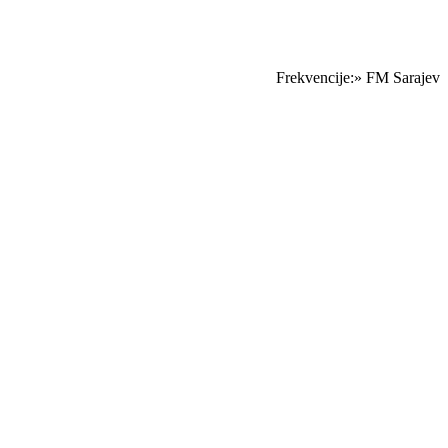
Frekvencije:» FM Sarajevo,