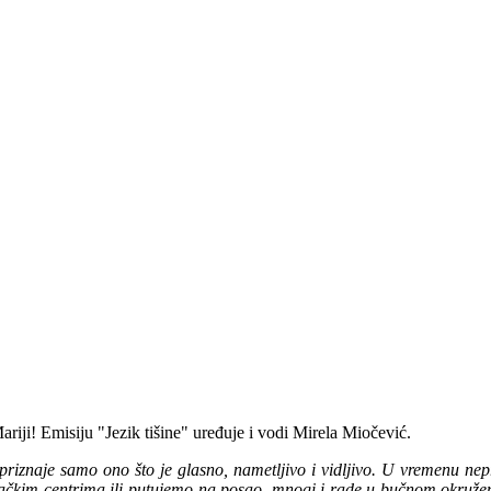
ariji! Emisiju "Jezik tišine" uređuje i vodi Mirela Miočević.
riznaje samo ono što je glasno, nametljivo i vidljivo. U vremenu ne
čkim centrima ili putujemo na posao, mnogi i rade u bučnom okružen