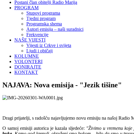
Postani član obitelji Radio Marija
PROGRAM
Stupovi programa
Tjedni program
Programska shema
Autori emisija – naši suradnici
Frekvencije
NAŠE VIJESTI
Vijesti iz Crkve i svijeta
Ljudi i običaji
KOLUMNE
VOLONTERI
DONIRAJTE
KONTAKT
NAJAVA: Nova emisija - "Jezik tišine"
Dragi prijatelji, s radošću najavljujemo novu emisiju na našoj Radio M
O samoj emisiji autorica je kazala sljedeće:
"Živimo u vremenu koje p
buke.
Kamo god krenuli, okruženi smo bukom – bilo da smo u trgova