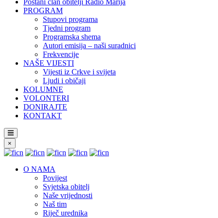
Postani član obitelji Radio Marija
PROGRAM
Stupovi programa
Tjedni program
Programska shema
Autori emisija – naši suradnici
Frekvencije
NAŠE VIJESTI
Vijesti iz Crkve i svijeta
Ljudi i običaji
KOLUMNE
VOLONTERI
DONIRAJTE
KONTAKT
×
O NAMA
Povijest
Svjetska obitelj
Naše vrijednosti
Naš tim
Riječ urednika