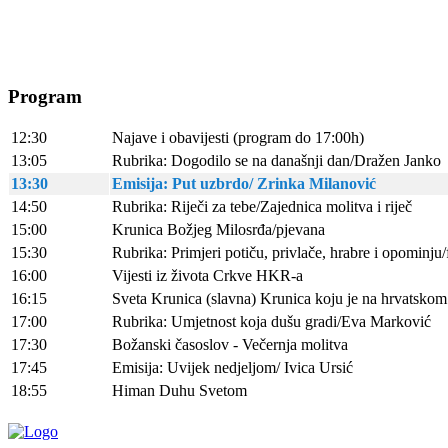
Program
12:30
Najave i obavijesti (program do 17:00h)
13:05
Rubrika: Dogodilo se na današnji dan/Dražen Janko
13:30
Emisija: Put uzbrdo/ Zrinka Milanović
14:50
Rubrika: Riječi za tebe/Zajednica molitva i riječ
15:00
Krunica Božjeg Milosrđa/pjevana
15:30
Rubrika: Primjeri potiču, privlače, hrabre i opominju/
16:00
Vijesti iz života Crkve HKR-a
16:15
Sveta Krunica (slavna) Krunica koju je na hrvatskom 
17:00
Rubrika: Umjetnost koja dušu gradi/Eva Marković
17:30
Božanski časoslov - Večernja molitva
17:45
Emisija: Uvijek nedjeljom/ Ivica Ursić
18:55
Himan Duhu Svetom