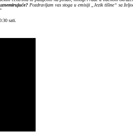
o uznemirujuće?
Pozdravljam vas stoga u emisiji „Jezik tišine“ sa žel
"
:30 sati.