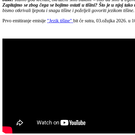
Zapitajmo se zbog čega se bojimo ostati u tišini? Što je u njoj tak
bismo otkrivali ljepotu i snagu tišine i poželjeli govoriti jezikom tišine.
Prvo emitiranje emisije
"Jezik tišine"
bit će sutra, 03.ožujka 2026. u 10