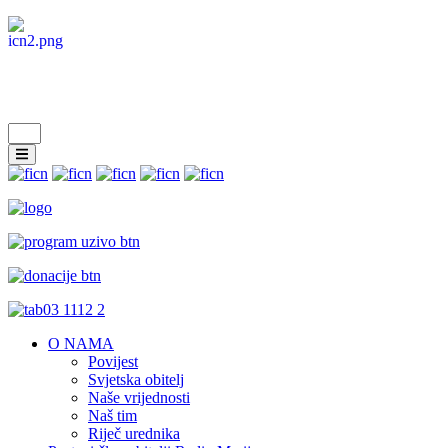
O NAMA
Povijest
Svjetska obitelj
Naše vrijednosti
Naš tim
Riječ urednika