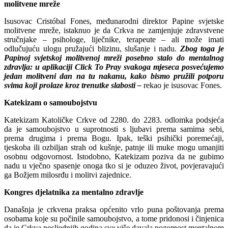
molitvene mreže
Isusovac Cristóbal Fones, međunarodni direktor Papine svjetske
molitvene mreže, istaknuo je da Crkva ne zamjenjuje zdravstvene
stručnjake – psihologe, liječnike, terapeute – ali može imati
odlučujuću ulogu pružajući blizinu, slušanje i nadu.
Zbog toga je
Papinoj svjetskoj molitvenoj mreži posebno stalo do mentalnog
zdravlja: u aplikaciji Click To Pray svakoga mjeseca posvećujemo
jedan molitveni dan na tu nakanu, kako bismo pružili potporu
svima koji prolaze kroz trenutke slabosti –
rekao je isusovac Fones.
Katekizam o samoubojstvu
Katekizam Katoličke Crkve od 2280. do 2283. odlomka podsjeća
da je samoubojstvo u suprotnosti s ljubavi prema samima sebi,
prema drugima i prema Bogu. Ipak, teški psihički poremećaji,
tjeskoba ili ozbiljan strah od kušnje, patnje ili muke mogu umanjiti
osobnu odgovornost. Istodobno, Katekizam poziva da ne gubimo
nadu u vječno spasenje onoga tko si je oduzeo život, povjeravajući
ga Božjem milosrđu i molitvi zajednice.
Kongres djelatnika za mentalno zdravlje
Današnja je crkvena praksa općenito vrlo puna poštovanja prema
osobama koje su počinile samoubojstvo, a tome pridonosi i činjenica
da je Crkva posljednjih godina sve više davala pozornost mentalnom