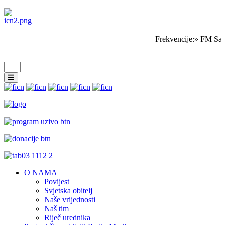
Frekvencije:» FM Sar
O NAMA
Povijest
Svjetska obitelj
Naše vrijednosti
Naš tim
Riječ urednika