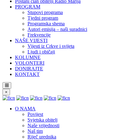
Postani član obitelji Radio Marija
PROGRAM
Stupovi programa
Tjedni program
Programska shema
Autori emisija – naši suradnici
Frekvencije
NAŠE VIJESTI
Vijesti iz Crkve i svijeta
Ljudi i običaji
KOLUMNE
VOLONTERI
DONIRAJTE
KONTAKT
×
O NAMA
Povijest
Svjetska obitelj
Naše vrijednosti
Naš tim
Riječ urednika