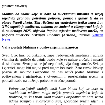
(snimka zaslona)
Molimo da osobe koje se bore sa suicidalnim mislima u svojoj
zajednici pronađu potrebnu potporu, pomoć i ljubav te da se
otvore ljepoti života. Tim riječima na engleskom jeziku papa Lav
XIV. započinje molitvenu nakanu za studeni u videoporuci koju je
4. studenoga 2025. objavila Papina svjetska molitvena mreža, uz
potporu američke biskupije Phoenix (Arizona),
prenosi
Vatican
News
.
Valja postati bliskima s poštovanjem i nježnošću
Sveti Otac traži od biskupija, župa, redovničkih zajednica i udruga
vjernika da spriječe da patnja osoba koje se nalaze u očaju i napasti
da si oduzmu život postane još nepodnošljivija zbog samoće. Svi, pa
i vjernici, mogu biti ranjivi pred tugom bez nade. Zato rimski biskup
poziva da molimo Gospodina da nas nauči postati bliskima s
poštovanjem i nježnošću, s otvorenim i suosjećajnim srcem, te
poticati osobe na traženje potrebne stručne pomoći.
Petrov nasljednik nadalje moli kako bi oni koji se bore sa
suicidalnim mislima mogli uvijek pronaći zajednicu koja ih
prihvaća, sluša i prati. Moli također Gospodina da nam svima
udijeli pažljivo i suosjećajno srce, sposobno pružiti utjehu i