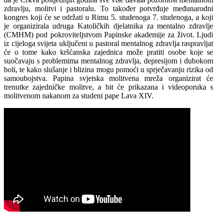
zdravlju, molitvi i pastoralu. To također potvrđuje međunarodni
kongres koji će se održati u Rimu 5. studenoga 7. studenoga, a koji
je organizirala udruga Katoličkih djelatnika za mentalno zdravlje
(CMHM) pod pokroviteljstvom Papinske akademije za život. Ljudi
iz cijeloga svijeta uključeni u pastoral mentalnog zdravlja raspravljat
će o tome kako kršćanska zajednica može pratiti osobe koje se
suočavaju s problemima mentalnog zdravlja, depresijom i dubokom
boli, te kako slušanje i blizina mogu pomoći u sprječavanju rizika od
samoubojstva. Papina svjetska molitvena mreža organizirat će
trenutke zajedničke molitve, a bit će prikazana i videoporuka s
molitvenom nakanom za studeni pape Lava XIV.