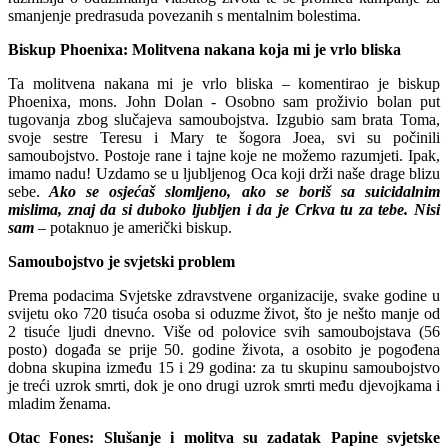
smanjenje predrasuda povezanih s mentalnim bolestima.
Biskup Phoenixa: Molitvena nakana koja mi je vrlo bliska
Ta molitvena nakana mi je vrlo bliska – komentirao je biskup
Phoenixa, mons. John Dolan - Osobno sam proživio bolan put
tugovanja zbog slučajeva samoubojstva. Izgubio sam brata Toma,
svoje sestre Teresu i Mary te šogora Joea, svi su počinili
samoubojstvo. Postoje rane i tajne koje ne možemo razumjeti. Ipak,
imamo nadu! Uzdamо se u ljubljenog Oca koji drži naše drage blizu
sebe.
Ako se osjećaš slomljeno, ako se boriš sa suicidalnim
mislima, znaj da si duboko ljubljen i da je Crkva tu za tebe. Nisi
sam
– potaknuo je američki biskup.
Samoubojstvo je svjetski problem
Prema podacima Svjetske zdravstvene organizacije, svake godine u
svijetu oko 720 tisuća osoba si oduzme život, što je nešto manje od
2 tisuće ljudi dnevno. Više od polovice svih samoubojstava (56
posto) događa se prije 50. godine života, a osobito je pogođena
dobna skupina između 15 i 29 godina: za tu skupinu samoubojstvo
je treći uzrok smrti, dok je ono drugi uzrok smrti među djevojkama i
mladim ženama.
Otac Fones: Slušanje i molitva su zadatak Papine svjetske