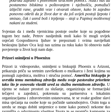
podršku zajedno s potrebnom stručnom pomoći. Nauči nas da
postanemo bliskima s poštovanjem i nježnošću, pomažući
izliječiti rane, graditi veze i otvarati obzore, kako bi zajedno
ponovno otkrili da je život dar te da još uvijek postoji ljepota i
smisao, čak i usred boli i trpljenja – stoji u Papinoj molitvenoj
nakani za studeni.
Svjestan da i među vjernicima postoje osobe koje su pogođene
tugom bez nade, Petrov nasljednik moli kako bi mogli uvijek
osjećati Gospodinovu ljubav te prepoznati i svima naviještati
beskrajnu ljubav Oca koji nas uzima za ruku kako bi obnovio naše
povjerenje u život koji nam daje.
Prizori snimljeni u Phoenixu
Prizori iz videoporuke, snimljeni u biskupiji Phoenix u Arizoni,
prikazuju priču sa sretnim završetkom o muškarcu i ženi kojima su
pomogli zajednica, molitva i stručna pomoć.
Američka biskupija je
uvrstila temu mentalnog zdravlja među svoje pastoralne prioritete
tako što je osnovala vlastiti ured za službu mentalnom zdravlju
. U
njemu se nalaze prostori za slušanje, organiziraju se formacijski
tečajevi u zajednici, pokrenuta su partnerstva s lokalnim
organizacijama i zdravstvenim ustanovama, te se svake godine slavi
misa sjećanja na osobe koje su počinile samoubojstvo. Osim toga u
uredu se mogu dobiti smjernice o tome kako pomoći nekome tko
razmišlja o oduzimanju vlastitog života te se promiču kampanje za