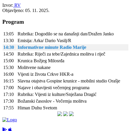
Izvor:
RV
Objavljeno: 05. 11. 2025.
Program
13:05
Rubrika: Dogodilo se na današnji dan/Dražen Janko
13:30
Emisija: Arka/ Dario Vasilj/R
14:30
Informativne minute Radio Marije
14:50
Rubrika: Riječi za tebe/Zajednica molitva i riječ
15:00
Krunica Božjeg Milosrđa
15:30
Molitvene nakane
16:00
Vijesti iz života Crkve HKR-a
16:15
Slavna otajstva Gospine krunice - mobilni studio Orašje
17:00
Najave i obavijesti večernjeg programa
17:10
Rubrika: Vijesti iz kulture/Snježana Dragić
17:30
Božanski časoslov - Večernja molitva
17:55
Himan Duhu Svetom