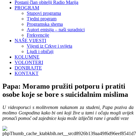
Postani član obitelji Radio Marija
PROGRAM
Stupovi programa
Tjedni program
Programska shema
Autori emisija – naši suradnici
Frekvencije
NAŠE VIJESTI
Vijesti iz Crkve i svijeta
Ljudi i običaji
KOLUMNE
VOLONTERI
DONIRAJTE
KONTAKT
Papa: Moramo pružiti potporu i pratiti
osobe koje se bore s suicidalnim mislima
U videoporuci s molitvenom nakanom za studeni, Papa poziva da
molimo Gospodina kako bi oni koji žive u tami i očaju mogli uvijek
pronaći pomoć od zajednice koja može izliječiti rane i graditi veze