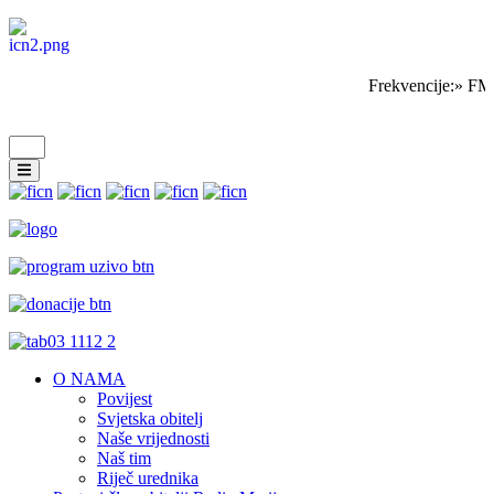
Frekvencije:» FM 
O NAMA
Povijest
Svjetska obitelj
Naše vrijednosti
Naš tim
Riječ urednika