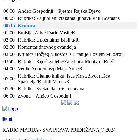
00:00
Anđeo Gospodnji + Pjesma Rajska Djevo
00:05
Rubrika: Zaljubljeni zrakama ljubavi/ Phil Bosmans
00:15
Krunica
01:00
Emisija: Arka/ Dario Vasilj/R
02:00
Rubrika: Upoznajmo Bibliju/R
02:30
Komentar dnevnog evanđelja
03:00
Krunica Božjeg Milosrđa + Litanije Božjem Milosrđu
03:45
Rubrika: Riječi za tebe/Zajednica Molitva i Riječ
04:00
Venite Adoremus/p.Mato Anić/R
Rubrika: Čitamo knjigu: Isus Krist, život našeg
05:00
Spasitelja/Rudolf Vimer/R
05:30
Rubrika: Svetac dana + imendana
06:00
Zvona + Anđeo Gospodnji
RADIO MARIJA - SVA PRAVA PRIDRŽANA © 2024