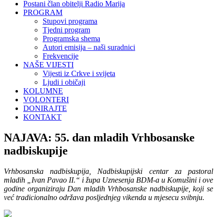
Postani član obitelji Radio Marija
PROGRAM
Stupovi programa
Tjedni program
Programska shema
Autori emisija – naši suradnici
Frekvencije
NAŠE VIJESTI
Vijesti iz Crkve i svijeta
Ljudi i običaji
KOLUMNE
VOLONTERI
DONIRAJTE
KONTAKT
NAJAVA: 55. dan mladih Vrhbosanske
nadbiskupije
Vrhbosanska nadbiskupija, Nadbiskupijski centar za pastoral
mladih „Ivan Pavao II.“ i župa Uznesenja BDM-a u Komušini i ove
godine organiziraju Dan mladih Vrhbosanske nadbiskupije, koji se
već tradicionalno održava posljednjeg vikenda u mjesecu svibnju.