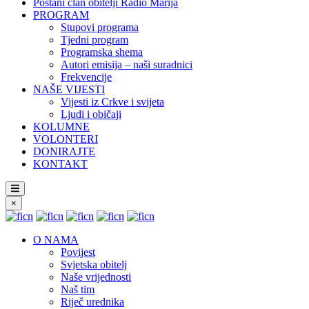
Postani član obitelji Radio Marija
PROGRAM
Stupovi programa
Tjedni program
Programska shema
Autori emisija – naši suradnici
Frekvencije
NAŠE VIJESTI
Vijesti iz Crkve i svijeta
Ljudi i običaji
KOLUMNE
VOLONTERI
DONIRAJTE
KONTAKT
×
O NAMA
Povijest
Svjetska obitelj
Naše vrijednosti
Naš tim
Riječ urednika