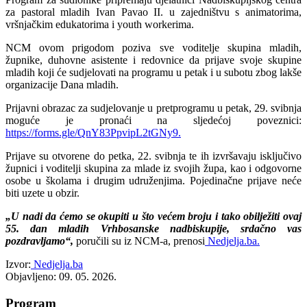
za pastoral mladih Ivan Pavao II. u zajedništvu s animatorima,
vršnjačkim edukatorima i youth workerima.
NCM ovom prigodom poziva sve voditelje skupina mladih,
župnike, duhovne asistente i redovnice da prijave svoje skupine
mladih koji će sudjelovati na programu u petak i u subotu zbog lakše
organizacije Dana mladih.
Prijavni obrazac za sudjelovanje u pretprogramu u petak, 29. svibnja
moguće je pronaći na sljedećoj poveznici:
https://forms.gle/QnY83PpvipL2tGNy9.
Prijave su otvorene do petka, 22. svibnja te ih izvršavaju isključivo
župnici i voditelji skupina za mlade iz svojih župa, kao i odgovorne
osobe u školama i drugim udruženjima. Pojedinačne prijave neće
biti uzete u obzir.
„U nadi da ćemo se okupiti u što većem broju i tako obilježiti ovaj
55. dan mladih Vrhbosanske nadbiskupije, srdačno vas
pozdravljamo“,
poručili su iz NCM-a, prenosi
Nedjelja.ba.
Izvor:
Nedjelja.ba
Objavljeno: 09. 05. 2026.
Program