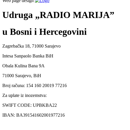
Web page design
Udruga „RADIO MARIJA”
u Bosni i Hercegovini
Zagrebačka 18, 71000 Sarajevo
Intesa Sanpaolo Banka BiH
Obala Kulina Bana 9A
71000 Sarajevo, BiH
Broj računa: 154 160 20019 77216
Za uplate iz inozemstva:
SWIFT CODE: UPBKBA22
IBAN: BA391541602001977216