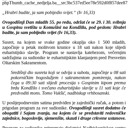
„Hrabri budite, ja sam pobijedio svijet.“ (Iv 16,33)
Ovogodišnji Dan mladih 55. po redu, održat će se 29. i 30. svibnja
u Gospinu svetištu u Komušini na Kondžilu, pod geslom: Hrabri
budite, ja sam pobijedio svijet (Iv 16,33).
Susret, na kojem se svake godine okuplja oko 1 500 mladih,
započinje u petak molitvom krunice u 18 sati nakon koje slijedi
euharistijsko slavlje. Program se nastavlja katehezom, večernjim
sadržajima za sudionike te euharistijskim klanjanjem pred Presvetim
Oltarskim Sakramentom.
Središnji dio susreta koji se odvija u subotu, započinje u 08 sati
pokorničkim bogoslužjem i sakramentom pomirenja, nakon
čega u 09:30 sati slijedi procesija s Gospinim kipom prema
brdu Kondžilo i svečano euharistijsko slavlje u 11 sati koje će
predvoditi mons. Tomo Vukšić, nadbiskup vrhbosanski.
U poslijepodnevnim satima predviđen je zajednički ručak, a potom i
prigodan program za sve sudionike.
Ovogodišnji susret dodatno će
obogatiti i Sajam zvanja, na kojem će se predstaviti redovničke
zajednice, bogoslovije, sjemenište, skauti i druge crkvene ustanove.
Program za sudionike pripremaju djelatnici Nadbiskupijskog centra