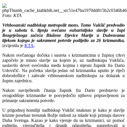
Foto: KTA
Vrhbosanski nadbiskup metropolit mons. Tomo Vukšić predvodio
je u subotu 6. lipnja svečano euharistijsko slavlje u župi
Bezgrješnoga začeća Blažene Djevice Marije u Dubravama
tijekom kojega je sakrament potvrde podijelio za 26 krizmanika,
izvijestila je
KTA
.
Nakon svečanoga dočeka i susreta s krizmanicima u župnoj crkvi
započelo je misno slavlje na kojem je, uz nadbiskupa Vukšića,
suslavilo devet svećenika među kojima i mjesni župnik fra Dario
Udovičić. Na početku slavlja jedan od krizmanika uputio je riječi
dobrodošlice i zahvale vrhbosanskom nadbiskupu za dolazak u
župnu zajednicu.
Nakon naviještenih čitanja župnik fra Dario predstavio je
ovogodišnje krizmanike te posvjedočio njihovu pripravljenost za
primanje sakramenta potvrde.
U prigodnoj homiliji nadbiskup Vukšić istaknuo je kako je slavlje
krizme poseban trenutak Božje milosti za mlade koji primaju darove
Duha Svetoga. Kazao je kako vjeruje da su krizmanici, uz pomoć
roditelja, vjeroučitelja i drugih odgojitelja, napredovali u