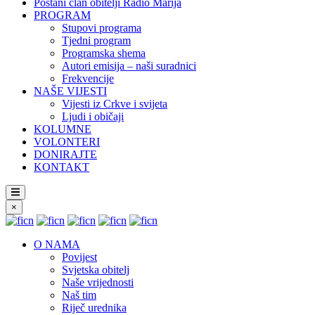
Postani član obitelji Radio Marija
PROGRAM
Stupovi programa
Tjedni program
Programska shema
Autori emisija – naši suradnici
Frekvencije
NAŠE VIJESTI
Vijesti iz Crkve i svijeta
Ljudi i običaji
KOLUMNE
VOLONTERI
DONIRAJTE
KONTAKT
×
O NAMA
Povijest
Svjetska obitelj
Naše vrijednosti
Naš tim
Riječ urednika