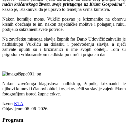
način kršćanskoga života, svoje pristajanje uz Krista Gospodina“
,
kazao je, istaknuvši da je upravo to temeljna svrha kumstva.
Nakon homilije mons. Vukšić pozvao je krizmanike na obnovu
krsnih obećanja te im, nakon zajedničke molitve i polaganja ruku,
podijelio sakrament svete potvrde.
Na završetku misnoga slavlja župnik fra Dario Udovičić zahvalio je
nadbiskupu Vukšiću na dolasku i predvođenju slavlja, a riječi
zahvale uputili su i krizmanici u ime svojih obitelji. Tom su
prigodom vrhbosanskom nadbiskupu uručili prigodan dar.
Nakon završnoga blagoslova nadbiskup, župnik, krizmanici te
njihovi kumovi i članovi obitelji ovjekovječili su slavlje zajedničkom
fotografijom ispred župne crkve.
Izvor:
KTA
Objavljeno: 06. 06. 2026.
Program