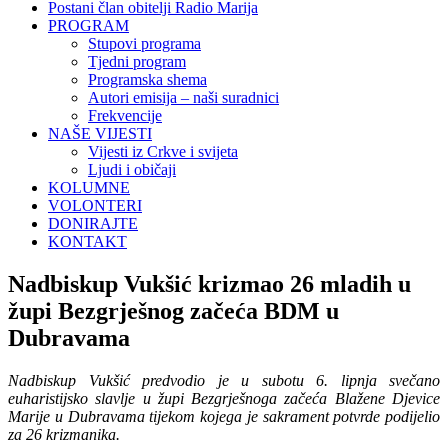
Postani član obitelji Radio Marija
PROGRAM
Stupovi programa
Tjedni program
Programska shema
Autori emisija – naši suradnici
Frekvencije
NAŠE VIJESTI
Vijesti iz Crkve i svijeta
Ljudi i običaji
KOLUMNE
VOLONTERI
DONIRAJTE
KONTAKT
Nadbiskup Vukšić krizmao 26 mladih u
župi Bezgrješnog začeća BDM u
Dubravama
Nadbiskup Vukšić predvodio je u subotu 6. lipnja svečano
euharistijsko slavlje u župi Bezgrješnoga začeća Blažene Djevice
Marije u Dubravama tijekom kojega je sakrament potvrde podijelio
za 26 krizmanika.