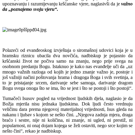
upoznavanju i razumijevanju kršćanske vjere, naglasivši da je
važno
da „poznajemo svoju vjeru“.
Polazeći od evanđeoskog izvještaja o siromašnoj udovici koja je u
hramsku riznicu ubacila dva novčića, nadbiskup je pojasnio da
kršćanski život ne počiva samo na znanju, nego prije svega na
osobnom predanju Bogu. Istaknuo je kako nas evanđelje uči da „uz
mnogo važnih razloga od kojih je jedno znanje važno je, postoje i
još važniji načini poštovanja hrama i dragoga Boga i svih svetinja, a
to je pristajanje srcem, darivanje sebe samoga, darivanje dragom
Bogu svega onoga što se ima, što se jest i što se postoji i što postoji“.
Tumačeći Isusov pogled na vrijednost ljudskih djela, naglasio je da
Božja mjerila nisu jednaka ljudskima. Dok ljudi često vrednuju
veličinu dara prema njegovoj materijalnoj vrijednosti, Isus gleda na
nakanu i ljubav s kojom se nešto čini. „Njegova zadnja mjera, draga
braćo i sestre, nije ni količina, ni znanje, ni ugled, ni prestiž, ni
popularnost, ni onaj dojam kojega se želi ostaviti, nego srce kojim se
nešto čini“, rekao je nadbiskup.