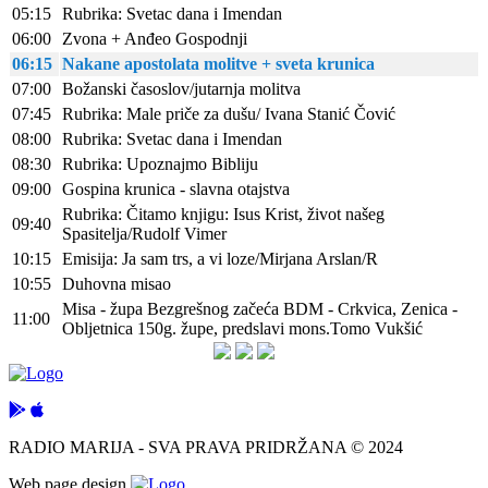
05:15
Rubrika: Svetac dana i Imendan
06:00
Zvona + Anđeo Gospodnji
06:15
Nakane apostolata molitve + sveta krunica
07:00
Božanski časoslov/jutarnja molitva
07:45
Rubrika: Male priče za dušu/ Ivana Stanić Čović
08:00
Rubrika: Svetac dana i Imendan
08:30
Rubrika: Upoznajmo Bibliju
09:00
Gospina krunica - slavna otajstva
Rubrika: Čitamo knjigu: Isus Krist, život našeg
09:40
Spasitelja/Rudolf Vimer
10:15
Emisija: Ja sam trs, a vi loze/Mirjana Arslan/R
10:55
Duhovna misao
Misa - župa Bezgrešnog začeća BDM - Crkvica, Zenica -
11:00
Obljetnica 150g. župe, predslavi mons.Tomo Vukšić
RADIO MARIJA - SVA PRAVA PRIDRŽANA © 2024
Web page design