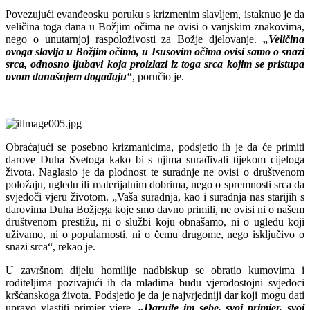
Povezujući evanđeosku poruku s krizmenim slavljem, istaknuo je da
veličina toga dana u Božjim očima ne ovisi o vanjskim znakovima,
nego o unutarnjoj raspoloživosti za Božje djelovanje.
„Veličina
ovoga slavlja u Božjim očima, u Isusovim očima ovisi samo o snazi
srca, odnosno ljubavi koja proizlazi iz toga srca kojim se pristupa
ovom današnjem događaju“
, poručio je.
Obraćajući se posebno krizmanicima, podsjetio ih je da će primiti
darove Duha Svetoga kako bi s njima surađivali tijekom cijeloga
života. Naglasio je da plodnost te suradnje ne ovisi o društvenom
položaju, ugledu ili materijalnim dobrima, nego o spremnosti srca da
svjedoči vjeru životom. „Vaša suradnja, kao i suradnja nas starijih s
darovima Duha Božjega koje smo davno primili, ne ovisi ni o našem
društvenom prestižu, ni o službi koju obnašamo, ni o ugledu koji
uživamo, ni o popularnosti, ni o čemu drugome, nego isključivo o
snazi srca“, rekao je.
U završnom dijelu homilije nadbiskup se obratio kumovima i
roditeljima pozivajući ih da mladima budu vjerodostojni svjedoci
kršćanskoga života. Podsjetio je da je najvrjedniji dar koji mogu dati
upravo vlastiti primjer vjere.
„Darujte im sebe, svoj primjer, svoj