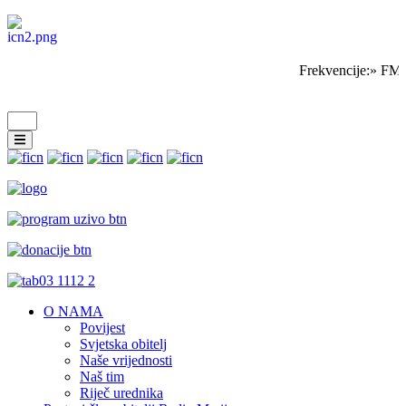
Frekvencije:» FM 
O NAMA
Povijest
Svjetska obitelj
Naše vrijednosti
Naš tim
Riječ urednika