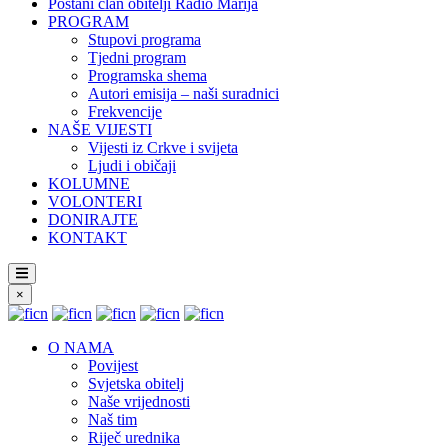
Postani član obitelji Radio Marija
PROGRAM
Stupovi programa
Tjedni program
Programska shema
Autori emisija – naši suradnici
Frekvencije
NAŠE VIJESTI
Vijesti iz Crkve i svijeta
Ljudi i običaji
KOLUMNE
VOLONTERI
DONIRAJTE
KONTAKT
×
O NAMA
Povijest
Svjetska obitelj
Naše vrijednosti
Naš tim
Riječ urednika