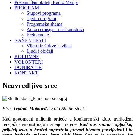
Postani član obitelji Radio Marija
PROGRAM
Stupovi programa
Tjedni program
Programska shema
Autori emisija – naši suradnici
Frekvencije
NAŠE VIJESTI
Vijesti iz Crkve i svijeta
Ljudi i običaji
KOLUMNE
VOLONTERI
DONIRAJTE
KONTAKT
Neuvredljivo srce
Piše:
Trpimir Matković
// Foto:Shutterstock
Kad nogometni miljenik prijeđe u konkurentski klub, uvrijeđeni
navijači demonstriraju i sipaju uvrede.
Kad nas znanac opljačka,
prijatelj izda, a bračni supružnik prevari bivamo povrijeđeni i tu