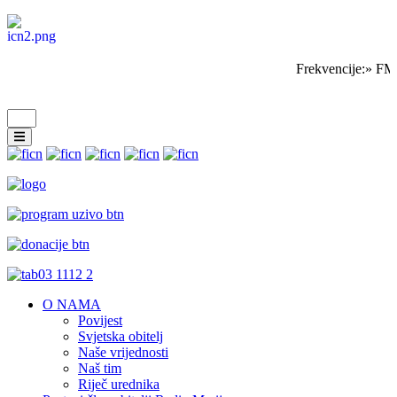
Frekvencije:» FM
O NAMA
Povijest
Svjetska obitelj
Naše vrijednosti
Naš tim
Riječ urednika