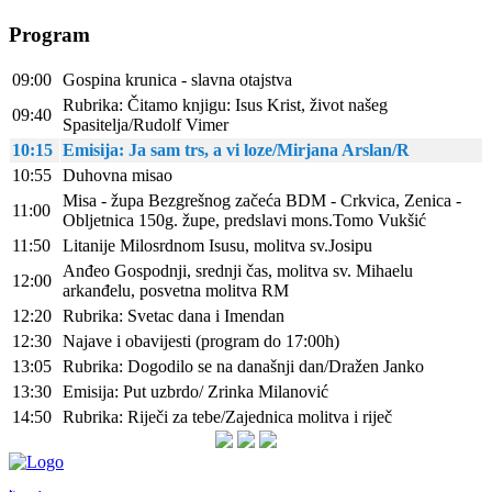
Program
09:00
Gospina krunica - slavna otajstva
Rubrika: Čitamo knjigu: Isus Krist, život našeg
09:40
Spasitelja/Rudolf Vimer
10:15
Emisija: Ja sam trs, a vi loze/Mirjana Arslan/R
10:55
Duhovna misao
Misa - župa Bezgrešnog začeća BDM - Crkvica, Zenica -
11:00
Obljetnica 150g. župe, predslavi mons.Tomo Vukšić
11:50
Litanije Milosrdnom Isusu, molitva sv.Josipu
Anđeo Gospodnji, srednji čas, molitva sv. Mihaelu
12:00
arkanđelu, posvetna molitva RM
12:20
Rubrika: Svetac dana i Imendan
12:30
Najave i obavijesti (program do 17:00h)
13:05
Rubrika: Dogodilo se na današnji dan/Dražen Janko
13:30
Emisija: Put uzbrdo/ Zrinka Milanović
14:50
Rubrika: Riječi za tebe/Zajednica molitva i riječ