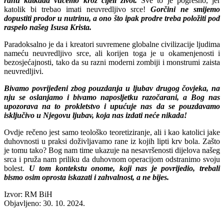
ranu katkada vučemo kroz cijeli život.
Sve to je pogrešno, jer
katolik bi trebao imati neuvredljivo srce!
Gorčini ne smijemo
dopustiti prodor u nutrinu, a ono što ipak prodre treba položiti pod
raspelo našeg Isusa Krista.
Paradoksalno je da i kreatori suvremene globalne civilizacije ljudima
nameću neuvredljivo srce, ali korijen toga je u okamenjenosti i
bezosjećajnosti, tako da su razni moderni zombiji i monstrumi zaista
neuvredljivi.
Bivamo povrijeđeni zbog pouzdanja u ljubav drugog čovjeka, na
nju se oslanjamo i bivamo naposljetku razočarani, a Bog nas
upozorava na to prokletstvo i upućuje nas da se pouzdavamo
isključivo u Njegovu ljubav, koja nas izdati neće nikada!
Ovdje rečeno jest samo teološko teoretiziranje, ali i kao katolici jake
duhovnosti u praksi doživljavamo rane iz kojih lipti krv bola. Zašto
je tomu tako? Bog nam time ukazuje na nesavršenosti dijelova našeg
srca i pruža nam priliku da duhovnom operacijom odstranimo svoju
bolest.
U tom kontekstu onome, koji nas je povrijedio, trebali
bismo osim oprosta iskazati i zahvalnost, a ne bijes.
Izvor: RM BiH
Objavljeno: 30. 10. 2024.