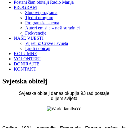
Postani član obitelji Radio Marija
PROGRAM
Stupovi programa
Tjedni program
Programska shema
Autori emisija – naši suradnici
Frekvencije
NAŠE VIJESTI
Vijesti iz Crkve i svijeta
Ljudi i običaji
KOLUMNE
VOLONTERI
DONIRAJTE
KONTAKT
Svjetska obitelj
Svjetska obitelj danas okuplja 93 radipostaje
diljem svijeta