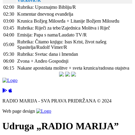
Vučković/R
02:00
Rubrika: Upoznajmo Bibliju/R
02:30
Komentar dnevnog evanđelja
03:00
Krunica Božjeg Milosrđa + Litanije Božjem Milosrđu
03:45
Rubrika: Riječi za tebe/Zajednica Molitva i Riječ
04:00
Emisija: Papa s nama/Laudato TV/R
Rubrika: Čitamo knjigu: Isus Krist, život našeg
05:00
Spasitelja/Rudolf Vimer/R
05:30
Rubrika: Svetac dana i Imendan
06:00
Zvona + Anđeo Gospodnji
06:15
Nakane apostolata molitve + sveta krunica/radosna otajstva
RADIO MARIJA - SVA PRAVA PRIDRŽANA © 2024
Web page design
Udruga „RADIO MARIJA”