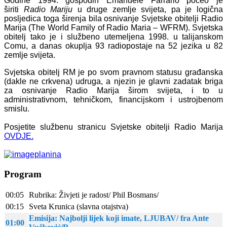
Godine 1994. gospodin Emanuele Farrario počeo je
širiti
Radio Mariju
u druge zemlje svijeta, pa je logična
posljedica toga širenja bila osnivanje Svjetske obitelji Radio
Marija (The World Family of Radio Maria – WFRM). Svjetska
obitelj tako je i službeno utemeljena 1998. u talijanskom
Comu, a danas okuplja 93 radiopostaje na 52 jezika u 82
zemlje svijeta.
Svjetska obitelj RM je po svom pravnom statusu građanska
(dakle ne crkvena) udruga, a njezin je glavni zadatak briga
za osnivanje Radio Marija širom svijeta, i to u
administrativnom, tehničkom, financijskom i ustrojbenom
smislu.
Posjetite službenu stranicu Svjetske obitelji Radio Marija
OVDJE.
Program
00:05
Rubrika: Živjeti je radost/ Phil Bosmans/
00:15
Sveta Krunica (slavna otajstva)
Emisija: Najbolji lijek koji imate, LJUBAV/ fra Ante
01:00