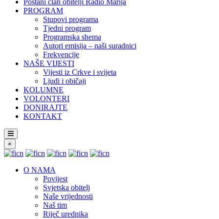
Postani član obitelji Radio Marija
PROGRAM
Stupovi programa
Tjedni program
Programska shema
Autori emisija – naši suradnici
Frekvencije
NAŠE VIJESTI
Vijesti iz Crkve i svijeta
Ljudi i običaji
KOLUMNE
VOLONTERI
DONIRAJTE
KONTAKT
×
O NAMA
Povijest
Svjetska obitelj
Naše vrijednosti
Naš tim
Riječ urednika