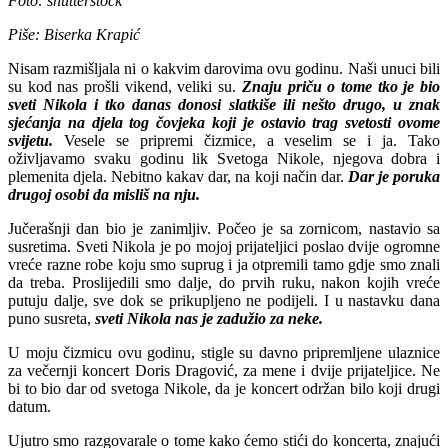
Foto: shutterstock
Piše: Biserka Krapić
Nisam razmišljala ni o kakvim darovima ovu godinu. Naši unuci bili
su kod nas prošli vikend, veliki su.
Znaju priču o tome tko je bio
sveti Nikola i tko danas donosi slatkiše ili nešto drugo, u znak
sjećanja na djela tog čovjeka koji je ostavio trag svetosti ovome
svijetu.
Vesele se pripremi čizmice, a veselim se i ja. Tako
oživljavamo svaku godinu lik Svetoga Nikole, njegova dobra i
plemenita djela. Nebitno kakav dar, na koji način dar.
Dar je poruka
drugoj osobi da misliš na nju.
Jučerašnji dan bio je zanimljiv. Počeo je sa zornicom, nastavio sa
susretima. Sveti Nikola je po mojoj prijateljici poslao dvije ogromne
vreće razne robe koju smo suprug i ja otpremili tamo gdje smo znali
da treba. Proslijedili smo dalje, do prvih ruku, nakon kojih vreće
putuju dalje, sve dok se prikupljeno ne podijeli. I u nastavku dana
puno susreta,
sveti Nikola nas je zadužio za neke.
U moju čizmicu ovu godinu, stigle su davno pripremljene ulaznice
za večernji koncert Doris Dragović, za mene i dvije prijateljice. Ne
bi to bio dar od svetoga Nikole, da je koncert održan bilo koji drugi
datum.
Ujutro smo razgovarale o tome kako ćemo stići do koncerta, znajući