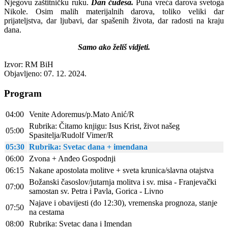
Njegovu zaštitničku ruku.
Dan čudesa.
Puna vreća darova svetoga
Nikole. Osim malih materijalnih darova, toliko veliki dar
prijateljstva, dar ljubavi, dar spašenih života, dar radosti na kraju
dana.
Samo ako želiš vidjeti.
Izvor: RM BiH
Objavljeno: 07. 12. 2024.
Program
04:00
Venite Adoremus/p.Mato Anić/R
Rubrika: Čitamo knjigu: Isus Krist, život našeg
05:00
Spasitelja/Rudolf Vimer/R
05:30
Rubrika: Svetac dana + imendana
06:00
Zvona + Anđeo Gospodnji
06:15
Nakane apostolata molitve + sveta krunica/slavna otajstva
Božanski časoslov/jutarnja molitva i sv. misa - Franjevački
07:00
samostan sv. Petra i Pavla, Gorica - Livno
Najave i obavijesti (do 12:30), vremenska prognoza, stanje
07:50
na cestama
08:00
Rubrika: Svetac dana i Imendan