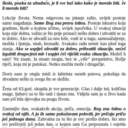
škola, pouka za ubuduće, je li sve baš tako kako je moralo biti. Je
li moralo biti?
Lekcije života. Nema odgovora na pitanje zašto, uvijek postoje
samo nagađanja.
Samo Bog zna pravu istinu.
Postoje iskustva koja
gradimo, škole u kojima učimo, uvijek ispočetka. U svakoj situaciji
koja nije dobra, važno je što prije pronaći nešto dobro i uhvatiti se za
to dobro. Ako se uhvatiš za ono loše, vodi te u tugu, samosažaljenje,
možda i ljutnju, strah, beznađe. Svakako rađa nemir kao plod toga
stanja.
Ako se uspiješ uhvatiti za dobro, prihvatiti situacije, nećeš
izgubiti dragocjeni mir i uspjet ćeš riješiti svaku situaciju.
Možeš li
sam? Ne znam. Ja nisam mogla, bez te „više“ perspektive, Božje
riječi, koja mi je putokaz. Netko možda može i drugačije.
Doris nam je otrgla misli iz labirinta raznih putova, pokušaja da
shvatimo nešto iz svega što se složilo.
Žena od 63.god. okupila je sve generacije. Glas i dalje isti, količina
snage, ljubavi za to što radi i danas ista. Vidjela sam ju u živo kada
sam još bila djevojka na pragu života.
Zanimljiv dan, svakakvih akcija, priča, emocija.
Bog zna istinu o
svakoj od njih. A ja ih samo pokušavam poloviti, jer pričaju priču
još jednoga dana.
Zahvalna za to što je sve prošlo dobro, što smo
svi preživjeli još jedan dan, u kojem sam Ga prepoznala i osjetila