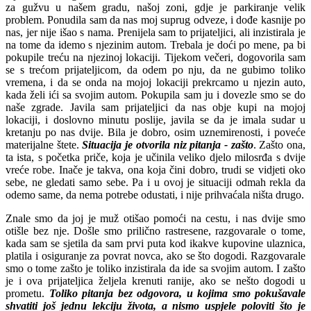
za gužvu u našem gradu, našoj zoni, gdje je parkiranje velik
problem. Ponudila sam da nas moj suprug odveze, i dođe kasnije po
nas, jer nije išao s nama. Prenijela sam to prijateljici, ali inzistirala je
na tome da idemo s njezinim autom. Trebala je doći po mene, pa bi
pokupile treću na njezinoj lokaciji. Tijekom večeri, dogovorila sam
se s trećom prijateljicom, da odem po nju, da ne gubimo toliko
vremena, i da se onda na mojoj lokaciji prekrcamo u njezin auto,
kada želi ići sa svojim autom. Pokupila sam ju i dovezle smo se do
naše zgrade. Javila sam prijateljici da nas obje kupi na mojoj
lokaciji, i doslovno minutu poslije, javila se da je imala sudar u
kretanju po nas dvije. Bila je dobro, osim uznemirenosti, i poveće
materijalne štete.
Situacija je otvorila niz pitanja - zašto
. Zašto ona,
ta ista, s početka priče, koja je učinila veliko djelo milosrđa s dvije
vreće robe. Inače je takva, ona koja čini dobro, trudi se vidjeti oko
sebe, ne gledati samo sebe. Pa i u ovoj je situaciji odmah rekla da
odemo same, da nema potrebe odustati, i nije prihvaćala ništa drugo.
Znale smo da joj je muž otišao pomoći na cestu, i nas dvije smo
otišle bez nje. Došle smo prilično rastresene, razgovarale o tome,
kada sam se sjetila da sam prvi puta kod ikakve kupovine ulaznica,
platila i osiguranje za povrat novca, ako se što dogodi. Razgovarale
smo o tome zašto je toliko inzistirala da ide sa svojim autom. I zašto
je i ova prijateljica željela krenuti ranije, ako se nešto dogodi u
prometu.
Toliko pitanja bez odgovora, u kojima smo pokušavale
shvatiti još jednu lekciju života, a nismo uspjele poloviti što je