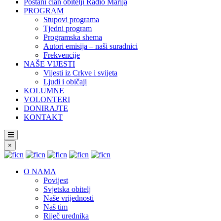
Postani član obitelji Radio Marija
PROGRAM
Stupovi programa
Tjedni program
Programska shema
Autori emisija – naši suradnici
Frekvencije
NAŠE VIJESTI
Vijesti iz Crkve i svijeta
Ljudi i običaji
KOLUMNE
VOLONTERI
DONIRAJTE
KONTAKT
×
O NAMA
Povijest
Svjetska obitelj
Naše vrijednosti
Naš tim
Riječ urednika