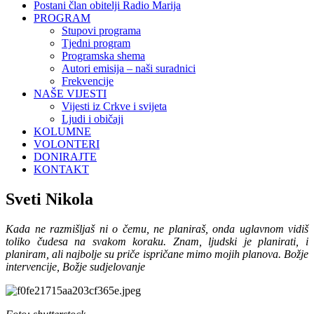
Postani član obitelji Radio Marija
PROGRAM
Stupovi programa
Tjedni program
Programska shema
Autori emisija – naši suradnici
Frekvencije
NAŠE VIJESTI
Vijesti iz Crkve i svijeta
Ljudi i običaji
KOLUMNE
VOLONTERI
DONIRAJTE
KONTAKT
Sveti Nikola
Kada ne razmišljaš ni o čemu, ne planiraš, onda uglavnom vidiš
toliko čudesa na svakom koraku. Znam, ljudski je planirati, i
planiram, ali najbolje su priče ispričane mimo mojih planova. Božje
intervencije, Božje sudjelovanje