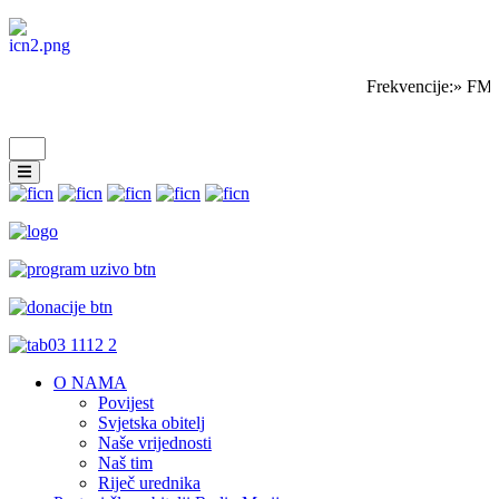
Frekvencije:» FM 
O NAMA
Povijest
Svjetska obitelj
Naše vrijednosti
Naš tim
Riječ urednika