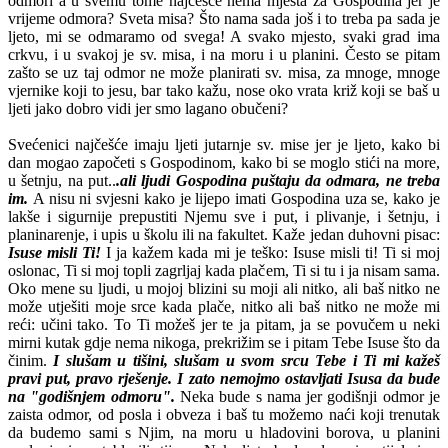
odmori a u svemu tome najčešće nema mjesta za Gospodina jer je
vrijeme odmora? Sveta misa? Što nama sada još i to treba pa sada je
ljeto, mi se odmaramo od svega! A svako mjesto, svaki grad ima
crkvu, i u svakoj je sv. misa, i na moru i u planini. Često se pitam
zašto se uz taj odmor ne može planirati sv. misa, za mnoge, mnoge
vjernike koji to jesu, bar tako kažu, nose oko vrata križ koji se baš u
ljeti jako dobro vidi jer smo lagano obučeni?
Svećenici najčešće imaju ljeti jutarnje sv. mise jer je ljeto, kako bi
dan mogao započeti s Gospodinom, kako bi se moglo stići na more,
u šetnju, na put..
.ali ljudi Gospodina puštaju da odmara, ne treba
im.
A nisu ni svjesni kako je lijepo imati Gospodina uza se, kako je
lakše i sigurnije prepustiti Njemu sve i put, i plivanje, i šetnju, i
planinarenje, i upis u školu ili na fakultet. Kaže jedan duhovni pisac:
Isuse misli
Ti!
I ja kažem kada mi je teško: Isuse misli ti! Ti si moj
oslonac, Ti si moj topli zagrljaj kada plačem, Ti si tu i ja nisam sama.
Oko mene su ljudi, u mojoj blizini su moji ali nitko, ali baš nitko ne
može utješiti moje srce kada plače, nitko ali baš nitko ne može mi
reći: učini tako. To Ti možeš jer te ja pitam, ja se povučem u neki
mirni kutak gdje nema nikoga, prekrižim se i pitam Tebe Isuse što da
činim.
I slušam u tišini, slušam u svom srcu Tebe i Ti mi kažeš
pravi put, pravo rješenje. I zato nemojmo ostavljati Isusa da bude
na "godišnjem odmoru".
Neka bude s nama jer godišnji odmor je
zaista odmor, od posla i obveza i baš tu možemo naći koji trenutak
da budemo sami s Njim, na moru u hladovini borova, u planini