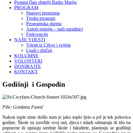
Postani član obitelji Radio Marija
PROGRAM
Stupovi programa
Tjedni program
Programska shema
Autori emisija – naši suradnici
Frekvencije
NAŠE VIJESTI
Vijesti iz Crkve i svijeta
Ljudi i običaji
KOLUMNE
VOLONTERI
DONIRAJTE
KONTAKT
Godišnji i Gospodin
Piše: Gordana Fumić
Nakon tople zime došlo nam je jako toplo ljeto a još je tek polovica
godine. Škole su završile svoj rad, djeca i mladi odmaraju ili idu na
popravne ili upisuju srednje škole i fakultete, planiraju se godišnji