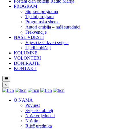
Postani član obitelji Radio Marija
PROGRAM
Stupovi programa
Tjedni program
Programska shema
Autori emisija – naši suradnici
Frekvencije
NAŠE VIJESTI
Vijesti iz Crkve i svijeta
Ljudi i običaji
KOLUMNE
VOLONTERI
DONIRAJTE
KONTAKT
×
O NAMA
Povijest
Svjetska obitelj
Naše vrijednosti
Naš tim
Riječ urednika