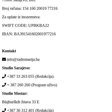
Broj računa: 154 160 20019 77216
Za uplate iz inozemstva:
SWIFT CODE: UPBKBA22
IBAN: BA391541602001977216
Kontakt
info@radiomarija.ba
Studio Sarajevo:
+387 33 263 055 (Redakcija)
+ 387 260 260 (Program uživo)
Studio Mostar:
Blajburških žrtava 33 E
+387 36 312 401 (Redakcija)