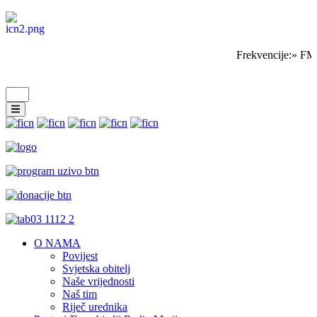
Frekvencije:» FM
O NAMA
Povijest
Svjetska obitelj
Naše vrijednosti
Naš tim
Riječ urednika