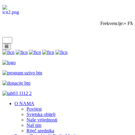
Frekvencije:» FM 
O NAMA
Povijest
Svjetska obitelj
Naše vrijednosti
Naš tim
Riječ urednika