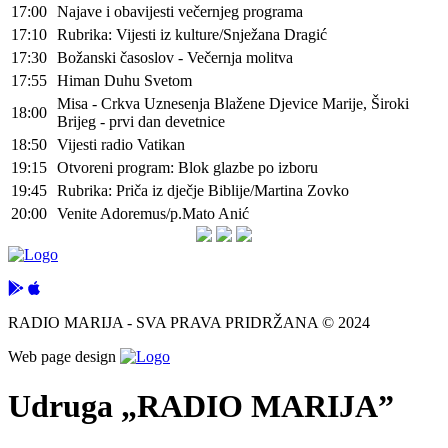
17:00
Najave i obavijesti večernjeg programa
17:10
Rubrika: Vijesti iz kulture/Snježana Dragić
17:30
Božanski časoslov - Večernja molitva
17:55
Himan Duhu Svetom
Misa - Crkva Uznesenja Blažene Djevice Marije, Široki
18:00
Brijeg - prvi dan devetnice
18:50
Vijesti radio Vatikan
19:15
Otvoreni program: Blok glazbe po izboru
19:45
Rubrika: Priča iz dječje Biblije/Martina Zovko
20:00
Venite Adoremus/p.Mato Anić
RADIO MARIJA - SVA PRAVA PRIDRŽANA © 2024
Web page design
Udruga „RADIO MARIJA”