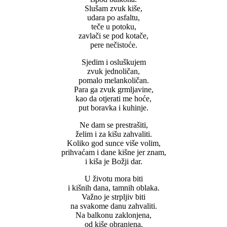
Slušam zvuk kiše,
udara po asfaltu,
teče u potoku,
zavlači se pod kotače,
pere nečistoće.
Sjedim i osluškujem
zvuk jednoličan,
pomalo melankoličan.
Para ga zvuk grmljavine,
kao da otjerati me hoće,
put boravka i kuhinje.
Ne dam se prestrašiti,
želim i za kišu zahvaliti.
Koliko god sunce više volim,
prihvaćam i dane kišne jer znam,
i kiša je Božji dar.
U životu mora biti
i kišnih dana, tamnih oblaka.
Važno je strpljiv biti
na svakome danu zahvaliti.
Na balkonu zaklonjena,
od kiše obranjena,