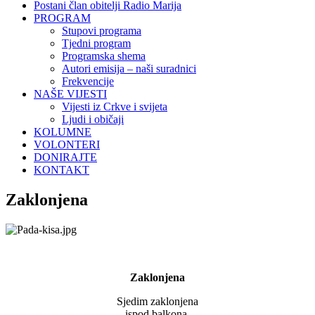
Postani član obitelji Radio Marija
PROGRAM
Stupovi programa
Tjedni program
Programska shema
Autori emisija – naši suradnici
Frekvencije
NAŠE VIJESTI
Vijesti iz Crkve i svijeta
Ljudi i običaji
KOLUMNE
VOLONTERI
DONIRAJTE
KONTAKT
Zaklonjena
Zaklonjena
Sjedim zaklonjena
ispod balkona.