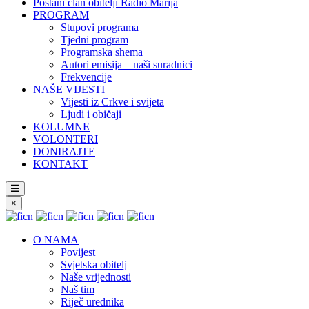
Postani član obitelji Radio Marija
PROGRAM
Stupovi programa
Tjedni program
Programska shema
Autori emisija – naši suradnici
Frekvencije
NAŠE VIJESTI
Vijesti iz Crkve i svijeta
Ljudi i običaji
KOLUMNE
VOLONTERI
DONIRAJTE
KONTAKT
×
O NAMA
Povijest
Svjetska obitelj
Naše vrijednosti
Naš tim
Riječ urednika