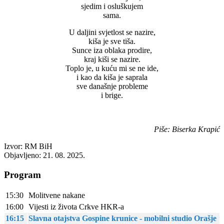
sjedim i osluškujem
sama.
U daljini svjetlost se nazire,
kiša je sve tiša.
Sunce iza oblaka prodire,
kraj kiši se nazire.
Toplo je, u kuću mi se ne ide,
i kao da kiša je saprala
sve današnje probleme
i brige.
Piše: Biserka Krapić
Izvor: RM BiH
Objavljeno: 21. 08. 2025.
Program
15:30
Molitvene nakane
16:00
Vijesti iz života Crkve HKR-a
16:15
Slavna otajstva Gospine krunice - mobilni studio Orašje