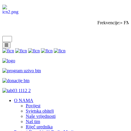
Frekvencije:» FM 
O NAMA
Povijest
Svjetska obitelj
Naše vrijednosti
Naš tim
Riječ urednika