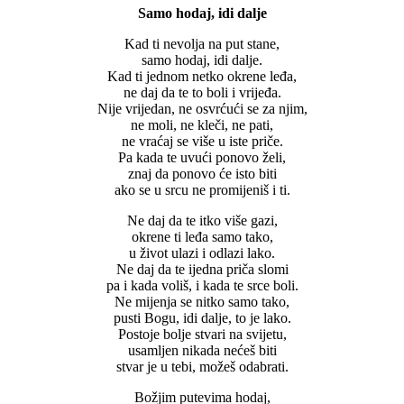
Samo hodaj, idi dalje
Kad ti nevolja na put stane,
samo hodaj, idi dalje.
Kad ti jednom netko okrene leđa,
ne daj da te to boli i vrijeđa.
Nije vrijedan, ne osvrćući se za njim,
ne moli, ne kleči, ne pati,
ne vraćaj se više u iste priče.
Pa kada te uvući ponovo želi,
znaj da ponovo će isto biti
ako se u srcu ne promijeniš i ti.
Ne daj da te itko više gazi,
okrene ti leđa samo tako,
u život ulazi i odlazi lako.
Ne daj da te ijedna priča slomi
pa i kada voliš, i kada te srce boli.
Ne mijenja se nitko samo tako,
pusti Bogu, idi dalje, to je lako.
Postoje bolje stvari na svijetu,
usamljen nikada nećeš biti
stvar je u tebi, možeš odabrati.
Božjim putevima hodaj,