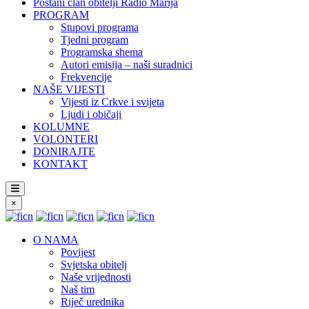
Postani član obitelji Radio Marija
PROGRAM
Stupovi programa
Tjedni program
Programska shema
Autori emisija – naši suradnici
Frekvencije
NAŠE VIJESTI
Vijesti iz Crkve i svijeta
Ljudi i običaji
KOLUMNE
VOLONTERI
DONIRAJTE
KONTAKT
×
O NAMA
Povijest
Svjetska obitelj
Naše vrijednosti
Naš tim
Riječ urednika