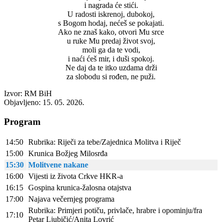
i nagrada će stići.
U radosti iskrenoj, dubokoj,
s Bogom hodaj, nećeš se pokajati.
Ako ne znaš kako, otvori Mu srce
u ruke Mu predaj život svoj,
moli ga da te vodi,
i naći ćeš mir, i duši spokoj.
Ne daj da te itko uzdama drži
za slobodu si rođen, ne puži.
Izvor: RM BiH
Objavljeno: 15. 05. 2026.
Program
14:50
Rubrika: Riječi za tebe/Zajednica Molitva i Riječ
15:00
Krunica Božjeg Milosrđa
15:30
Molitvene nakane
16:00
Vijesti iz života Crkve HKR-a
16:15
Gospina krunica-žalosna otajstva
17:00
Najava večernjeg programa
Rubrika: Primjeri potiču, privlače, hrabre i opominju/fra
17:10
Petar Ljubičić/Anita Lovrić