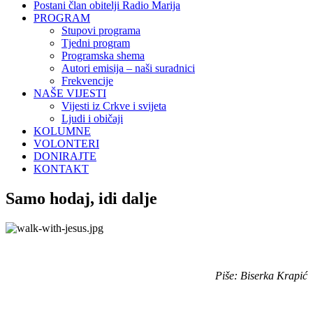
Postani član obitelji Radio Marija
PROGRAM
Stupovi programa
Tjedni program
Programska shema
Autori emisija – naši suradnici
Frekvencije
NAŠE VIJESTI
Vijesti iz Crkve i svijeta
Ljudi i običaji
KOLUMNE
VOLONTERI
DONIRAJTE
KONTAKT
Samo hodaj, idi dalje
Piše: Biserka Krapić