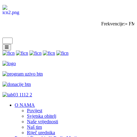
Frekvencije:» FM 
O NAMA
Povijest
Svjetska obitelj
Naše vrijednosti
Naš tim
Riječ urednika