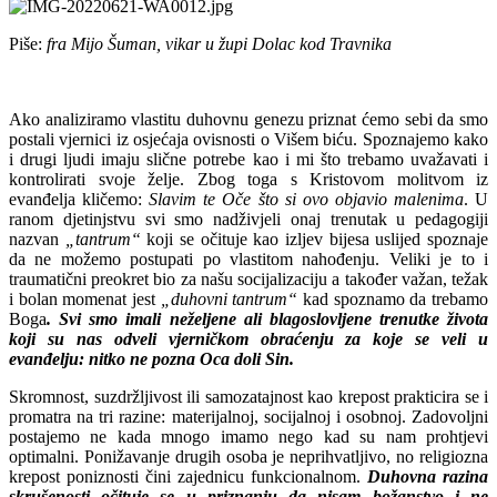
Piše:
fra Mijo Šuman, vikar u župi Dolac kod Travnika
Ako analiziramo vlastitu duhovnu genezu priznat ćemo sebi da smo
postali vjernici iz osjećaja ovisnosti o Višem biću. Spoznajemo kako
i drugi ljudi imaju slične potrebe kao i mi što trebamo uvažavati i
kontrolirati svoje želje. Zbog toga s Kristovom molitvom iz
evanđelja kličemo:
Slavim te Oče što si ovo objavio malenima
. U
ranom djetinjstvu svi smo nadživjeli onaj trenutak u pedagogiji
nazvan
„tantrum“
koji se očituje kao izljev bijesa uslijed spoznaje
da ne možemo postupati po vlastitom nahođenju. Veliki je to i
traumatični preokret bio za našu socijalizaciju a također važan, težak
i bolan momenat jest
„duhovni tantrum“
kad spoznamo da trebamo
Boga
. Svi smo imali neželjene ali blagoslovljene trenutke života
koji su nas odveli vjerničkom obraćenju za koje se veli u
evanđelju: nitko ne pozna Oca doli Sin.
Skromnost, suzdržljivost ili samozatajnost kao krepost prakticira se i
promatra na tri razine: materijalnoj, socijalnoj i osobnoj. Zadovoljni
postajemo ne kada mnogo imamo nego kad su nam prohtjevi
optimalni. Ponižavanje drugih osoba je neprihvatljivo, no religiozna
krepost poniznosti čini zajednicu funkcionalnom.
Duhovna razina
skrušenosti očituje se u priznanju da nisam božanstvo i ne