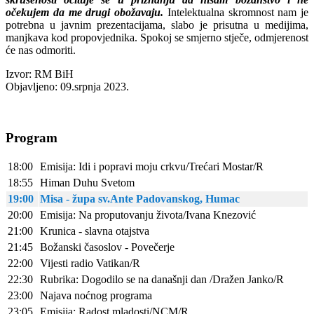
očekujem da me drugi obožavaju.
Intelektualna skromnost nam je
potrebna u javnim prezentacijama, slabo je prisutna u medijima,
manjkava kod propovjednika. Spokoj se smjerno stječe, odmjerenost
će nas odmoriti.
Izvor: RM BiH
Objavljeno: 09.srpnja 2023.
Program
18:00
Emisija: Idi i popravi moju crkvu/Trećari Mostar/R
18:55
Himan Duhu Svetom
19:00
Misa - župa sv.Ante Padovanskog, Humac
20:00
Emisija: Na proputovanju života/Ivana Knezović
21:00
Krunica - slavna otajstva
21:45
Božanski časoslov - Povečerje
22:00
Vijesti radio Vatikan/R
22:30
Rubrika: Dogodilo se na današnji dan /Dražen Janko/R
23:00
Najava noćnog programa
23:05
Emisija: Radost mladosti/NCM/R