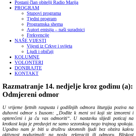
Postani član obitelji Radio Marija
PROGRAM
Stupovi programa
Tjedni program
Programska shema
Autori emisija – naši suradnici
Frekvencije
NAŠE VIJESTI
Vijesti iz Crkve i svijeta
Ljudi i običaji
KOLUMNE
VOLONTERI
DONIRAJTE
KONTAKT
Razmatranje 14. nedjelje kroz godinu (a):
Odmjereni odmor
U vrijeme ljetnih raspusta i godišnjih odmora liturgija poziva na
duhovni odmor s Isusom: „Dođite k meni svi koji ste izmoreni i
opterećeni i ja ću vas odmoriti“. U nastavku slijedi poticaj na
krotkost koja je preduvjet ne samo sezonskog nego trajnog spokoja.
Ugodno nam je biti u društvu skromnih ljudi bez obzira kakvu
aktivnost poduzimali: na poslu, rekreaciji ili odmoru. Bliskost