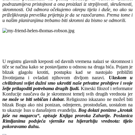
podrazumijeva pristojnost a ona proizlazi iz strpljivosti, skrušenosti,
skromnosti. Od odmora očekujemo okrepu tijela i duše, no ako su
priželjkivanja prevelika prijetnja je da se razočaramo. Prema tome i
u našim planiranjima trebamo biti skromni da bismo se odmorili.
U registru glavnih kreposti od davnih vremena nalazi se skromnost i
tiče se načina kako se postavljamo u odnosu na druga bića. Pojam je
blizak glagolu krotiti, postupku kad se nastojalo približiti
životinjama i ovladati njihovom divljom naravi.
Ulaskom u
civilizirani svijet dužni smo ukrotiti naše privatne prohtjeve i svoje
želje prilagoditi potrebama drugih ljudi.
Kineski filozof i reformator
Konfucije naučava da je skromnost temelj svih drugih vrednota jer
ne može se biti sebičan i dobar.
Religiozno iskazano ne možeš biti
blizak Bogu ako nisi ponizan, odmjeren, prostodušan, uostalom na
to ukazuje Isus u današnjem evanđelju.
Bog dolazi ponizno „krotak
jaše na magarcu“, opisuje Knjiga proroka Zaharije. Poslanica
Rimljanima podsjeća vjernike na hijerarhiju vrednota: tijelo
pokoravamo duhu.