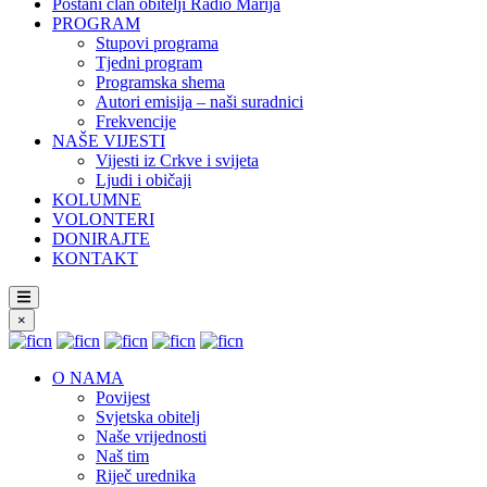
Postani član obitelji Radio Marija
PROGRAM
Stupovi programa
Tjedni program
Programska shema
Autori emisija – naši suradnici
Frekvencije
NAŠE VIJESTI
Vijesti iz Crkve i svijeta
Ljudi i običaji
KOLUMNE
VOLONTERI
DONIRAJTE
KONTAKT
×
O NAMA
Povijest
Svjetska obitelj
Naše vrijednosti
Naš tim
Riječ urednika