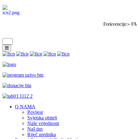
Frekvencije:» FM 
O NAMA
Povijest
Svjetska obitelj
Naše vrijednosti
Naš tim
Riječ urednika