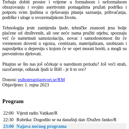
Trebaju dobiti prostor i vrijeme u formalnom i neformalnom
obrazovanju i svojim asertivnim pomagalima pružati podršku i
potporu svim ljudima u rješavanju pitanja saznanja, prihvaćanja,
podrške i uloge u ovozemaljskom životu.
Tehnologija jeste zamijenila ljude, tehničke znanosti jesu bolje
plaćene od društvenih, ali one neće nama pružiti utjehu, spoznaju
već će nametnuti samoizolaciju, novac i samodostotnost što će
vremenom dovesti u egoiza, centrizam, materijalizam, snobizam i
naposljetku u depresiju s kojom će se opet morati boriti, a mogli su
preventivno djelovati.
Pitajmo se što nas još očekuje u narednom periodu? Još veći strah,
razočarenje, odlazak ljudi iz BiH - je li to sve?
Donosi:
psihoterapijaotvori.se/RM
Objavljeno: 1. rujna 2023
Program
22:00
Vijesti radio Vatikan/R
22:30
Rubrika: Dogodilo se na današnji dan /Dražen Janko/R
23:00
Najava noćnog programa