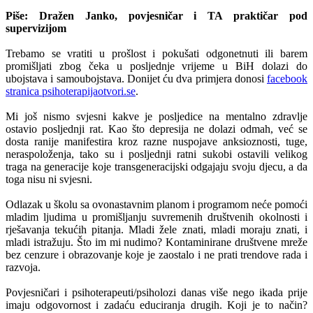
Piše: Dražen Janko, povjesničar i TA praktičar pod
supervizijom
Trebamo se vratiti u prošlost i pokušati odgonetnuti ili barem
promišljati zbog čeka u posljednje vrijeme u BiH dolazi do
ubojstava i samoubojstava. Donijet ću dva primjera donosi
facebook
stranica psihoterapijaotvori.se
.
Mi još nismo svjesni kakve je posljedice na mentalno zdravlje
ostavio posljednji rat. Kao što depresija ne dolazi odmah, već se
dosta ranije manifestira kroz razne nuspojave anksioznosti, tuge,
neraspoloženja, tako su i posljednji ratni sukobi ostavili velikog
traga na generacije koje transgeneracijski odgajaju svoju djecu, a da
toga nisu ni svjesni.
Odlazak u školu sa ovonastavnim planom i programom neće pomoći
mladim ljudima u promišljanju suvremenih društvenih okolnosti i
rješavanja tekućih pitanja. Mladi žele znati, mladi moraju znati, i
mladi istražuju. Što im mi nudimo? Kontaminirane društvene mreže
bez cenzure i obrazovanje koje je zaostalo i ne prati trendove rada i
razvoja.
Povjesničari i psihoterapeuti/psiholozi danas više nego ikada prije
imaju odgovornost i zadaću educiranja drugih. Koji je to način?