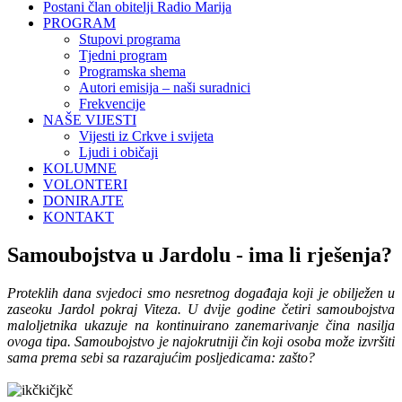
Postani član obitelji Radio Marija
PROGRAM
Stupovi programa
Tjedni program
Programska shema
Autori emisija – naši suradnici
Frekvencije
NAŠE VIJESTI
Vijesti iz Crkve i svijeta
Ljudi i običaji
KOLUMNE
VOLONTERI
DONIRAJTE
KONTAKT
Samoubojstva u Jardolu - ima li rješenja?
Proteklih dana svjedoci smo nesretnog događaja koji je obilježen u
zaseoku Jardol pokraj Viteza. U dvije godine četiri samoubojstva
maloljetnika ukazuje na kontinuirano zanemarivanje čina nasilja
ovoga tipa. Samoubojstvo je najokrutniji čin koji osoba može izvršiti
sama prema sebi sa razarajućim posljedicama: zašto?