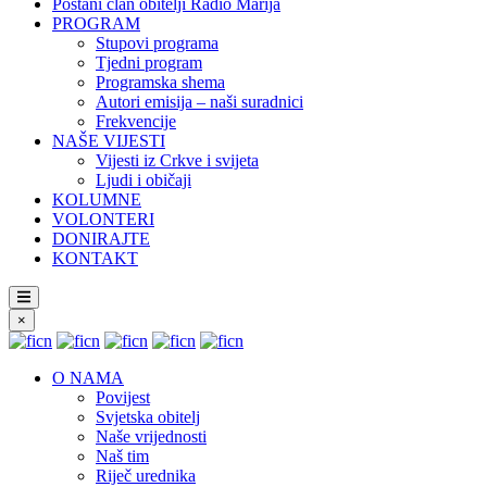
Postani član obitelji Radio Marija
PROGRAM
Stupovi programa
Tjedni program
Programska shema
Autori emisija – naši suradnici
Frekvencije
NAŠE VIJESTI
Vijesti iz Crkve i svijeta
Ljudi i običaji
KOLUMNE
VOLONTERI
DONIRAJTE
KONTAKT
×
O NAMA
Povijest
Svjetska obitelj
Naše vrijednosti
Naš tim
Riječ urednika