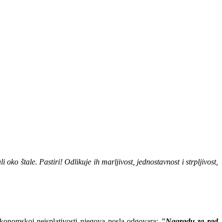
 oko štale. Pastiri! Odlikuje ih marljivost, jednostavnost i strpljivost,
o ekonomskoj neisplativosti njegova posla odgovara:
"Nagradu za rad