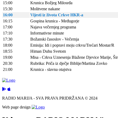
15:00
Krunica Božjeg Milosrđa
15:30
Molitvene nakane
16:00
Vijesti iz života Crkve HKR-a
16:15
Gospina krunica - Međugorje
17:00
Najava večernjeg programa
17:10
Informativne minute
17:30
Božanski časoslov - Večernja
18:00
Emisija: Idi i popravi moju crkvu/Trećari Mostar/R
18:55
Himan Duhu Svetom
19:00
Misa - Crkva Uznesenja Blažene Djevice Marije, Širo
20:30
Rubrika: Priča iz dječje Biblije/Martina Zovko
21:00
Krunica - slavna otajstva
RADIO MARIJA - SVA PRAVA PRIDRŽANA © 2024
Web page design