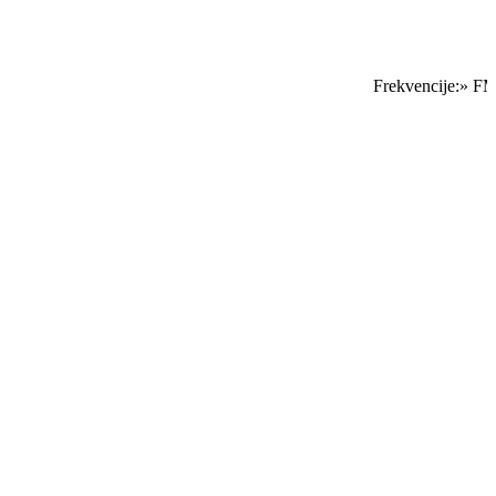
Frekvencije:» FM 