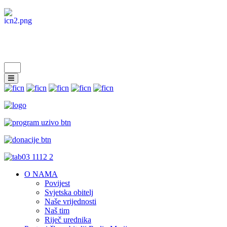
O NAMA
Povijest
Svjetska obitelj
Naše vrijednosti
Naš tim
Riječ urednika