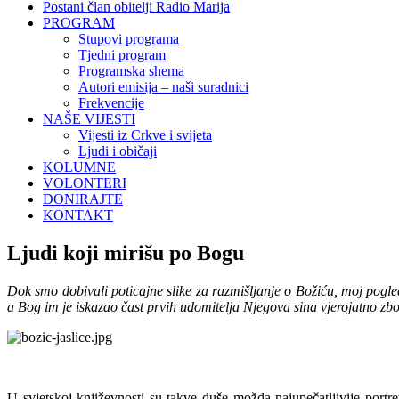
Postani član obitelji Radio Marija
PROGRAM
Stupovi programa
Tjedni program
Programska shema
Autori emisija – naši suradnici
Frekvencije
NAŠE VIJESTI
Vijesti iz Crkve i svijeta
Ljudi i običaji
KOLUMNE
VOLONTERI
DONIRAJTE
KONTAKT
Ljudi koji mirišu po Bogu
Dok smo dobivali poticajne slike za razmišljanje o Božiću, moj pogled je
a Bog im je iskazao čast prvih udomitelja Njegova sina vjerojatno zbo
U svjetskoj književnosti su takve duše možda najupečatljivije portre