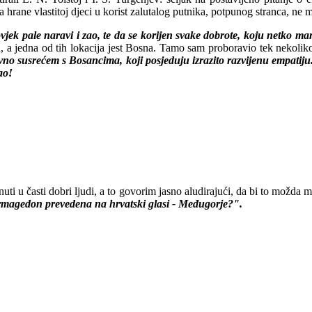
 hrane vlastitoj djeci u korist zalutalog putnika, potpunog stranca, ne
vjek pale naravi i zao, te da se korijen svake dobrote, koju netko man
 a jedna od tih lokacija jest Bosna. Tamo sam proboravio tek nekoliko d
o susrećem s Bosancima, koji posjeduju izrazito razvijenu empatiju. 
ao!
i u časti dobri ljudi, a to govorim jasno aludirajući, da bi to možda 
 Armagedon prevedena na hrvatski glasi - Međugorje?".