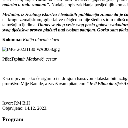
nalazim u radu samom!".
Nadalje, opis zakidanja posljednjih komada
Međutim, iz životnog iskustva i teoloških publikacija znamo da je čo
na krugu zemaljskom, gdje Jahve očigledno nije štedio s tom milošću,
tamošnjim ljudima.
Danas se zbog vrste svog posla gotovo svakodnevn
svog dječaštva proveo plačući nad tvojom patnjom. Gorko sam plak
Kolumna:
Kutija olovnih slova
Piše
:
Trpimir Matković
, cestar
Kao u prvom tako će sigurno i u drugom Isusovom dolasku biti uzdignut
proroštvo Mije Barade, a završavam pitanjem:
"Je li istina da riječ
Izvor: RM BiH
Objavljeno: 14.12. 2023.
Program