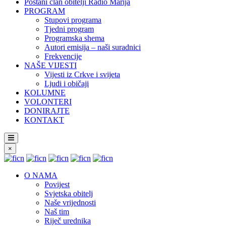
Postani član obitelji Radio Marija
PROGRAM
Stupovi programa
Tjedni program
Programska shema
Autori emisija – naši suradnici
Frekvencije
NAŠE VIJESTI
Vijesti iz Crkve i svijeta
Ljudi i običaji
KOLUMNE
VOLONTERI
DONIRAJTE
KONTAKT
×
O NAMA
Povijest
Svjetska obitelj
Naše vrijednosti
Naš tim
Riječ urednika