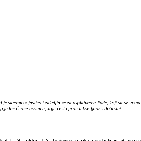
 skrenuo s jaslica i zakeljio se za usplahirene ljude, koji su se vrzmali
g jedne čudne osobine, koja često prati takve ljude - dobrote!
tirali L. N. Tolstoj i I. S. Turgenjev: seljak na postavljeno pitanje 