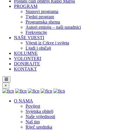
Postani član obitelji Radio Marija
PROGRAM
Stupovi programa
Tjedni program
Programska shema
Autori emisija – naši suradnici
Frekvencije
NAŠE VIJESTI
Vijesti iz Crkve i svijeta
Ljudi i običaji
KOLUMNE
VOLONTERI
DONIRAJTE
KONTAKT
×
O NAMA
Povijest
Svjetska obitelj
Naše vrijednosti
Naš tim
Riječ urednika