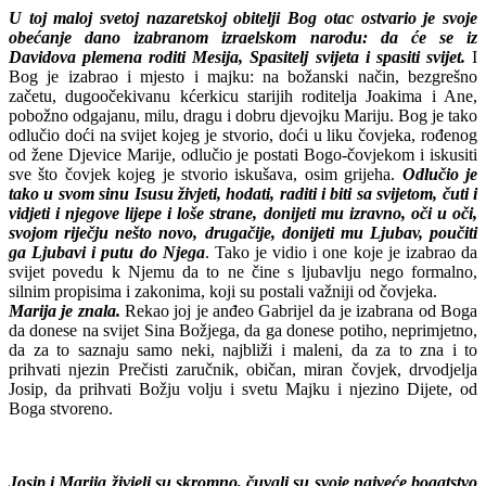
U toj maloj svetoj nazaretskoj obitelji Bog otac ostvario je svoje
obećanje dano izabranom izraelskom narodu: da će se iz
Davidova plemena roditi Mesija, Spasitelj svijeta i spasiti svijet.
I
Bog je izabrao i mjesto i majku: na božanski način, bezgrešno
začetu, dugoočekivanu kćerkicu starijih roditelja Joakima i Ane,
pobožno odgajanu, milu, dragu i dobru djevojku Mariju. Bog je tako
odlučio doći na svijet kojeg je stvorio, doći u liku čovjeka, rođenog
od žene Djevice Marije, odlučio je postati Bogo-čovjekom i iskusiti
sve što čovjek kojeg je stvorio iskušava, osim grijeha.
Odlučio je
tako u svom sinu Isusu živjeti, hodati, raditi i biti sa svijetom, čuti i
vidjeti i njegove lijepe i loše strane, donijeti mu izravno, oči u oči,
svojom riječju nešto novo, drugačije, donijeti mu Ljubav, poučiti
ga Ljubavi i putu do Njega
. Tako je vidio i one koje je izabrao da
svijet povedu k Njemu da to ne čine s ljubavlju nego formalno,
silnim propisima i zakonima, koji su postali važniji od čovjeka.
Marija je znala.
Rekao joj je anđeo Gabrijel da je izabrana od Boga
da donese na svijet Sina Božjega, da ga donese potiho, neprimjetno,
da za to saznaju samo neki, najbliži i maleni, da za to zna i to
prihvati njezin Prečisti zaručnik, običan, miran čovjek, drvodjelja
Josip, da prihvati Božju volju i svetu Majku i njezino Dijete, od
Boga stvoreno.
Josip i Marija živjeli su skromno, čuvali su svoje najveće bogatstvo