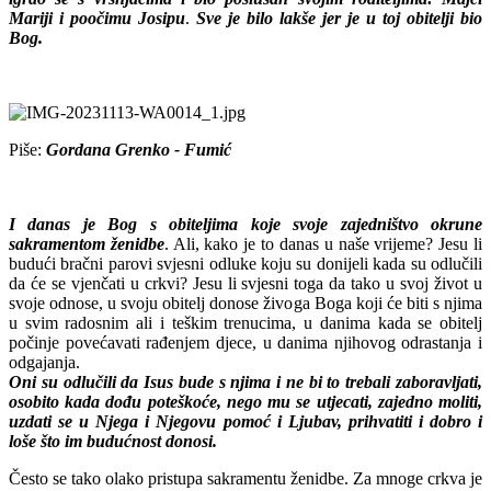
Mariji i poočimu Josipu
.
Sve je bilo lakše jer je u toj obitelji bio
Bog.
Piše:
Gordana Grenko - Fumić
I danas je Bog s obiteljima koje svoje zajedništvo okrune
sakramentom ženidbe
. Ali, kako je to danas u naše vrijeme? Jesu li
budući bračni parovi svjesni odluke koju su donijeli kada su odlučili
da će se vjenčati u crkvi? Jesu li svjesni toga da tako u svoj život u
svoje odnose, u svoju obitelj donose živoga Boga koji će biti s njima
u svim radosnim ali i teškim trenucima, u danima kada se obitelj
počinje povećavati rađenjem djece, u danima njihovog odrastanja i
odgajanja.
Oni su odlučili da Isus bude s njima i ne bi to trebali zaboravljati,
osobito kada dođu poteškoće, nego mu se utjecati, zajedno moliti,
uzdati se u Njega i Njegovu pomoć i Ljubav, prihvatiti i dobro i
loše što im budućnost donosi.
Često se tako olako pristupa sakramentu ženidbe. Za mnoge crkva je