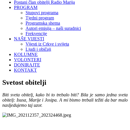
Postani član obitelji Radio Marija
PROGRAM
Stupovi programa
Tjedni program
Programska shema
Autori emisija – naši suradnici
Frekvencije
NAŠE VIJESTI
Vijesti iz Crkve i svijeta
Ljudi i običaji
KOLUMNE
VOLONTERI
DONIRAJTE
KONTAKT
Svetost obitelji
Biti sveta obitelj, kako bi to trebalo biti? Bila je samo jedna sveta
obitelj: Isusa, Marije i Josipa. A mi bismo trebali težiti da bar malo
nasljedujemo taj uzor.