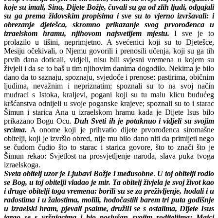
koje su imali, Sina, Dijete Božje, čuvali su ga od zlih ljudi, odgajali
su ga prema židovskim propisima i sve su to vjerno izvršavali: i
obrezanje djetešca, skromno prikazanje svog prvorođenca u
izraelskom hramu, njihovom najsvetijem mjestu.
I sve je to
prolazilo u tišini, neprimjetno. A svećenici koji su to Djetešce,
Mesiju očekivali, o Njemu govorili i prenosili učenja, koji su ga tih
prvih dana doticali, vidjeli, nisu bili svjesni vremena u kojem su
živjeli i da se to baš u tim njihovim danima dogodilo. Nekima je bilo
dano da to saznaju, spoznaju, svjedoče i prenose: pastirima, običnim
ljudima, nevažnim i nepriznatim; spoznali su to na svoj način
mudraci s Istoka, kraljevi, pogani koji su tu malu klicu budućeg
kršćanstva odnijeli u svoje poganske krajeve; spoznali su to i starac
Šimun i starica Ana u izraelskom hramu kada je Dijete Isus bilo
prikazano Bogu Ocu.
Duh Sveti ih je potaknuo i vidjeli su svojim
srcima.
A onome koji je prihvatio dijete prvorođenca siromašne
obitelji, koji je izvršio obred, nije mu bilo dano niti da primijeti nego
se čudom čudio što to starac i starica govore, što to znači što je
Šimun rekao: Svjetlost na prosvjetljenje naroda, slava puka tvoga
izraelskoga.
Sveta obitelj uzor je Ljubavi Božje i međusobne
.
U toj obitelji rodio
se Bog, u toj obitelji vladao je mir.
Ta obitelj živjela je svoj život kao
i druge obitelji toga vremena: borili su se za preživljenje, hodali i u
radostima i u žalostima, molili, hodočastili barem tri puta godišnje
u izraelski hram, pjevali psalme, družili se s ostalima, Dijete Isus
igrao se s vršnjacima i bio poslušan svojim roditeljima: Majci