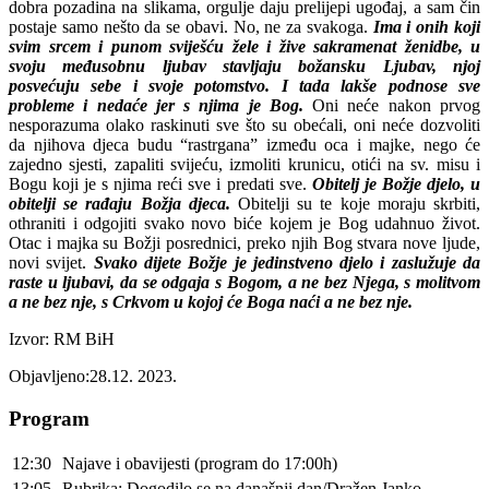
dobra pozadina na slikama, orgulje daju prelijepi ugođaj, a sam čin
postaje samo nešto da se obavi. No, ne za svakoga.
Ima i onih koji
svim srcem i punom sviješću žele i žive sakramenat ženidbe, u
svoju međusobnu ljubav stavljaju božansku Ljubav, njoj
posvećuju sebe i svoje potomstvo. I tada lakše podnose sve
probleme i nedaće jer s njima je Bog.
Oni neće nakon prvog
nesporazuma olako raskinuti sve što su obećali, oni neće dozvoliti
da njihova djeca budu “rastrgana” između oca i majke, nego će
zajedno sjesti, zapaliti svijeću, izmoliti krunicu, otići na sv. misu i
Bogu koji je s njima reći sve i predati sve.
Obitelj je Božje djelo, u
obitelji se rađaju Božja djeca.
Obitelji su te koje moraju skrbiti,
othraniti i odgojiti svako novo biće kojem je Bog udahnuo život.
Otac i majka su Božji posrednici, preko njih Bog stvara nove ljude,
novi svijet.
Svako dijete Božje je jedinstveno djelo i zaslužuje da
raste u ljubavi, da se odgaja s Bogom, a ne bez Njega, s molitvom
a ne bez nje, s Crkvom u kojoj će Boga naći a ne bez nje.
Izvor: RM BiH
Objavljeno:28.12. 2023.
Program
12:30
Najave i obavijesti (program do 17:00h)
13:05
Rubrika: Dogodilo se na današnji dan/Dražen Janko