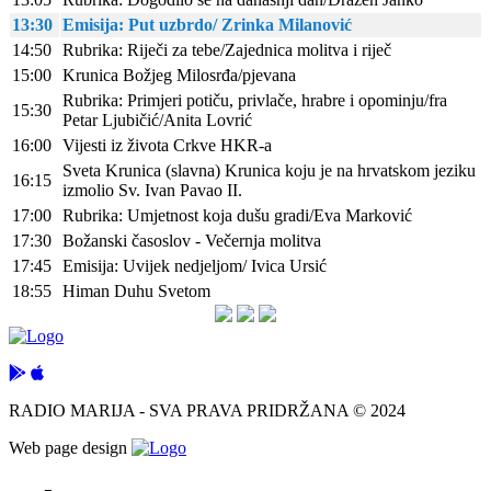
13:30
Emisija: Put uzbrdo/ Zrinka Milanović
14:50
Rubrika: Riječi za tebe/Zajednica molitva i riječ
15:00
Krunica Božjeg Milosrđa/pjevana
Rubrika: Primjeri potiču, privlače, hrabre i opominju/fra
15:30
Petar Ljubičić/Anita Lovrić
16:00
Vijesti iz života Crkve HKR-a
Sveta Krunica (slavna) Krunica koju je na hrvatskom jeziku
16:15
izmolio Sv. Ivan Pavao II.
17:00
Rubrika: Umjetnost koja dušu gradi/Eva Marković
17:30
Božanski časoslov - Večernja molitva
17:45
Emisija: Uvijek nedjeljom/ Ivica Ursić
18:55
Himan Duhu Svetom
RADIO MARIJA - SVA PRAVA PRIDRŽANA © 2024
Web page design