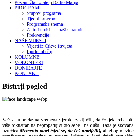
Postani član obitelji Radio Marija
PROGRAM
Stupovi programa
Tjedni program
Programska shema
Autori emisija – naši suradnici
Frekvencije
NAŠE VIJESTI
Vijesti iz Crkve i svijeta
Ljudi i običaji
KOLUMNE
VOLONTERI
DONIRAJTE
KONTAKT
Bistriji pogled
Već su u pradavna vremena vjernici zaključili, da čovjek treba biti
više fokusiran na nepropadljivi dio sebe - na dušu. Tada je skovana
uzrečica
Memento mori (sjeti se, da ćeš umrijeti!),
ali zbog njezine