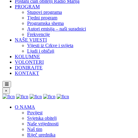
Postani član obitelji Radio Marija
PROGRAM
Stupovi programa
Tjedni program
Programska shema
Autori emisija – naši suradnici
Frekvencije
NAŠE VIJESTI
Vijesti iz Crkve i svijeta
Ljudi i običaji
KOLUMNE
VOLONTERI
DONIRAJTE
KONTAKT
×
O NAMA
Povijest
Svjetska obitelj
Naše vrijednosti
Naš tim
Riječ urednika