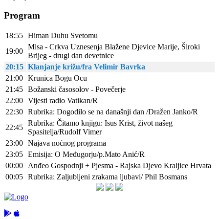
Program
18:55
Himan Duhu Svetomu
Misa - Crkva Uznesenja Blažene Djevice Marije, Široki
19:00
Brijeg - drugi dan devetnice
20:15
Klanjanje križu/fra Velimir Bavrka
21:00
Krunica Bogu Ocu
21:45
Božanski časosolov - Povečerje
22:00
Vijesti radio Vatikan/R
22:30
Rubrika: Dogodilo se na današnji dan /Dražen Janko/R
Rubrika: Čitamo knjigu: Isus Krist, život našeg
22:45
Spasitelja/Rudolf Vimer
23:00
Najava noćnog programa
23:05
Emisija: O Međugorju/p.Mato Anić/R
00:00
Anđeo Gospodnji + Pjesma - Rajska Djevo Kraljice Hrvata
00:05
Rubrika: Zaljubljeni zrakama ljubavi/ Phil Bosmans