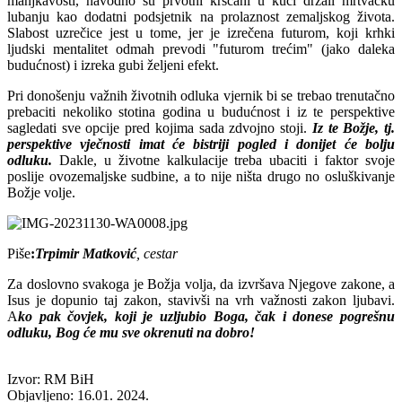
manjkavosti, navodno su prvotni kršćani u kući držali mrtvačku
lubanju kao dodatni podsjetnik na prolaznost zemaljskog života.
Slabost uzrečice jest u tome, jer je izrečena futurom, koji krhki
ljudski mentalitet odmah prevodi "futurom trećim" (jako daleka
budućnost) i izreka gubi željeni efekt.
Pri donošenju važnih životnih odluka vjernik bi se trebao trenutačno
prebaciti nekoliko stotina godina u budućnost i iz te perspektive
sagledati sve opcije pred kojima sada zdvojno stoji.
Iz te Božje, tj.
perspektive vječnosti imat će bistriji pogled i donijet će bolju
odluku.
Dakle, u životne kalkulacije treba ubaciti i faktor svoje
poslije ovozemaljske sudbine, a to nije ništa drugo no osluškivanje
Božje volje.
Piše
:
Trpimir Matković
, cestar
Za doslovno svakoga je Božja volja, da izvršava Njegove zakone, a
Isus je dopunio taj zakon, stavivši na vrh važnosti zakon ljubavi.
A
ko pak čovjek, koji je uzljubio Boga, čak i donese pogrešnu
odluku, Bog će mu sve okrenuti na dobro!
Izvor: RM BiH
Objavljeno: 16.01. 2024.