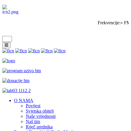
Frekvencije:» FM
O NAMA
Povijest
Svjetska obitelj
Naše vrijednosti
Naš tim
Riječ urednika