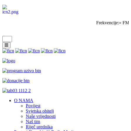
Frekvencije:» FM 
O NAMA
Povijest
Svjetska obitelj
Naše vrijednosti
Naš tim
Riječ urednika