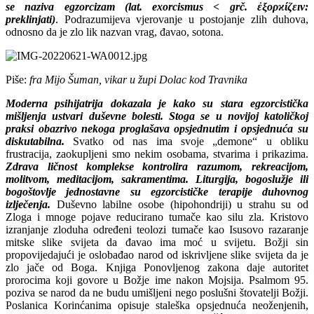
se naziva egzorcizam (lat. exorcismus < grč. ἐξορϰίζεıν:
preklinjati)
. Podrazumijeva vjerovanje u postojanje zlih duhova,
odnosno da je zlo lik nazvan vrag, đavao, sotona.
Piše:
fra Mijo Šuman, vikar u župi Dolac kod Travnika
Moderna psihijatrija dokazala je kako su stara egzorcistička
mišljenja ustvari duševne bolesti. Stoga se u novijoj katoličkoj
praksi obazrivo nekoga proglašava opsjednutim i opsjednuća su
diskutabilna.
Svatko od nas ima svoje „demone“ u obliku
frustracija, zaokupljeni smo nekim osobama, stvarima i prikazima.
Zdrava ličnost komplekse kontrolira razumom, rekreacijom,
molitvom, meditacijom, sakramentima. Liturgija, bogoslužje ili
bogoštovlje jednostavne su egzorcističke terapije duhovnog
izlječenja.
Duševno labilne osobe (hipohondriji) u strahu su od
Zloga i mnoge pojave reducirano tumače kao silu zla. Kristovo
izranjanje zloduha određeni teolozi tumače kao Isusovo razaranje
mitske slike svijeta da đavao ima moć u svijetu. Božji sin
propovijedajući je oslobađao narod od iskrivljene slike svijeta da je
zlo jače od Boga. Knjiga Ponovljenog zakona daje autoritet
prorocima koji govore u Božje ime nakon Mojsija. Psalmom 95.
poziva se narod da ne budu umišljeni nego poslušni štovatelji Božji.
Poslanica Korinćanima opisuje staleška opsjednuća neoženjenih,