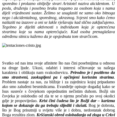
sporedno i prolazno obilježje stvari Aristotel naziva akcidentom. U
poslu, druženju i posebno braku tragamo za osobom koja s nama
dijeli vrijednosni sustav. Želimo se usuglasiti ne samo oko bitnoga
nego i akcidentalnog, sporednog, ukrasnog. Svjesni smo kako ćemo
nailaziti na izazove a oni se lakše rješavaju kad slično zaključujemo.
Tegobno je dijeliti aktivnosti s individuom koja je opterećena
stvarima koje su nama opterećujuće. Kad osoba prenaglašava
određenu sitnicu kažemo da je opsjednuta tom stvarčicom.
Svatko od nas ima svoje afinitete što nas čini posebnijima u odnosu
na druge ljude. Ukusi, odabiri i interesi očitovanje su našega
karaktera i oblikuju nam svakodnevicu.
Prirodno je i pozitivno da
smo strastveni, zaokupljeni pa i opčinjeni korisnim stvarima
.
Problem nastaje za nas, za bližnje i za zajednicu kojoj pripadamo
ako smo zaluđeni besmislicama. Evanđelje opisuje događaj kako se
Isus susreće s čovjekom opsjednutim nečistim duhom. Božji sin
čovjeka je oslobodio od zla te se o njemu pročulo po svoj okolici
gdje je propovijedao.
Krist čini čudesa što je Božji dar – karizma
kojom se dokazuje da ga trebaju slijediti i slušati.
Bog je dobrota,
što je Bog prisutniji u svijetu više je i dobra, nedostatak dobrog
Boga rezultira zlom.
Kršćanski obred oslobađanja od zloga u Crkvi