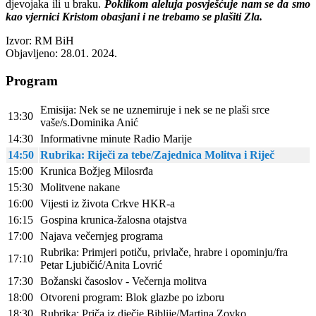
djevojaka ili u braku.
Poklikom aleluja posvješćuje nam se da smo
kao vjernici Kristom obasjani i ne trebamo se plašiti Zla.
Izvor: RM BiH
Objavljeno: 28.01. 2024.
Program
Emisija: Nek se ne uznemiruje i nek se ne plaši srce
13:30
vaše/s.Dominika Anić
14:30
Informativne minute Radio Marije
14:50
Rubrika: Riječi za tebe/Zajednica Molitva i Riječ
15:00
Krunica Božjeg Milosrđa
15:30
Molitvene nakane
16:00
Vijesti iz života Crkve HKR-a
16:15
Gospina krunica-žalosna otajstva
17:00
Najava večernjeg programa
Rubrika: Primjeri potiču, privlače, hrabre i opominju/fra
17:10
Petar Ljubičić/Anita Lovrić
17:30
Božanski časoslov - Večernja molitva
18:00
Otvoreni program: Blok glazbe po izboru
18:30
Rubrika: Priča iz dječje Biblije/Martina Zovko