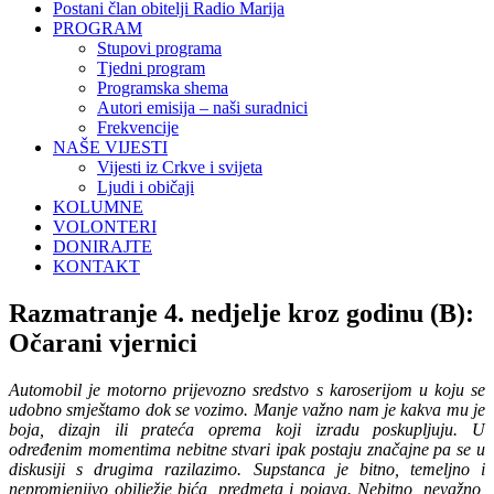
Postani član obitelji Radio Marija
PROGRAM
Stupovi programa
Tjedni program
Programska shema
Autori emisija – naši suradnici
Frekvencije
NAŠE VIJESTI
Vijesti iz Crkve i svijeta
Ljudi i običaji
KOLUMNE
VOLONTERI
DONIRAJTE
KONTAKT
Razmatranje 4. nedjelje kroz godinu (B):
Očarani vjernici
Automobil je motorno prijevozno sredstvo s karoserijom u koju se
udobno smještamo dok se vozimo. Manje važno nam je kakva mu je
boja, dizajn ili prateća oprema koji izradu poskupljuju. U
određenim momentima nebitne stvari ipak postaju značajne pa se u
diskusiji s drugima razilazimo. Supstanca je bitno, temeljno i
nepromjenjivo obilježje bića, predmeta i pojava. Nebitno, nevažno,