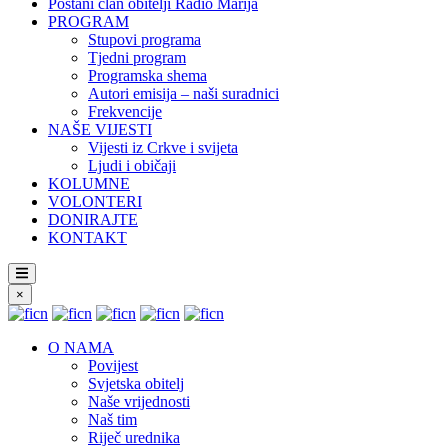
Postani član obitelji Radio Marija
PROGRAM
Stupovi programa
Tjedni program
Programska shema
Autori emisija – naši suradnici
Frekvencije
NAŠE VIJESTI
Vijesti iz Crkve i svijeta
Ljudi i običaji
KOLUMNE
VOLONTERI
DONIRAJTE
KONTAKT
×
O NAMA
Povijest
Svjetska obitelj
Naše vrijednosti
Naš tim
Riječ urednika