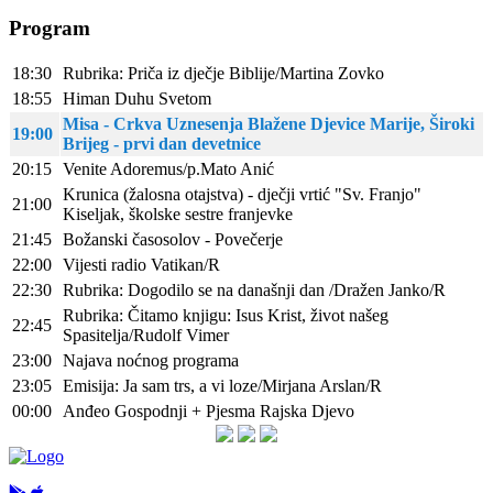
Program
18:30
Rubrika: Priča iz dječje Biblije/Martina Zovko
18:55
Himan Duhu Svetom
Misa - Crkva Uznesenja Blažene Djevice Marije, Široki
19:00
Brijeg - prvi dan devetnice
20:15
Venite Adoremus/p.Mato Anić
Krunica (žalosna otajstva) - dječji vrtić "Sv. Franjo"
21:00
Kiseljak, školske sestre franjevke
21:45
Božanski časosolov - Povečerje
22:00
Vijesti radio Vatikan/R
22:30
Rubrika: Dogodilo se na današnji dan /Dražen Janko/R
Rubrika: Čitamo knjigu: Isus Krist, život našeg
22:45
Spasitelja/Rudolf Vimer
23:00
Najava noćnog programa
23:05
Emisija: Ja sam trs, a vi loze/Mirjana Arslan/R
00:00
Anđeo Gospodnji + Pjesma Rajska Djevo