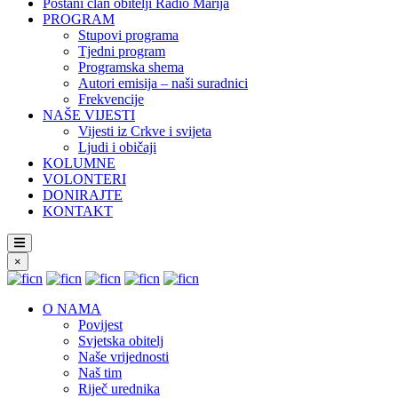
Postani član obitelji Radio Marija
PROGRAM
Stupovi programa
Tjedni program
Programska shema
Autori emisija – naši suradnici
Frekvencije
NAŠE VIJESTI
Vijesti iz Crkve i svijeta
Ljudi i običaji
KOLUMNE
VOLONTERI
DONIRAJTE
KONTAKT
×
O NAMA
Povijest
Svjetska obitelj
Naše vrijednosti
Naš tim
Riječ urednika