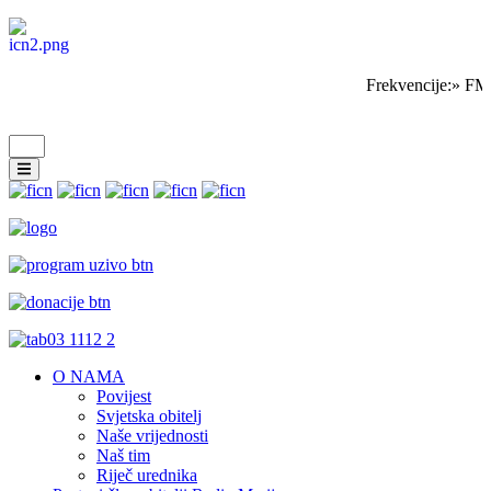
Frekvencije:» FM 
O NAMA
Povijest
Svjetska obitelj
Naše vrijednosti
Naš tim
Riječ urednika