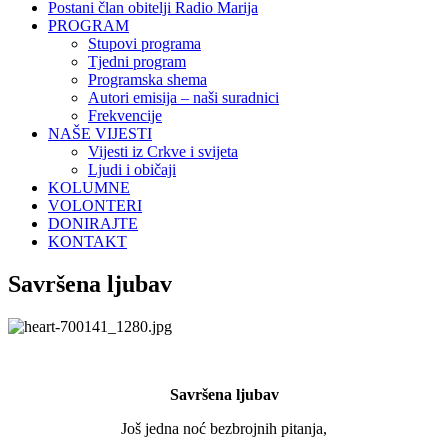
Postani član obitelji Radio Marija
PROGRAM
Stupovi programa
Tjedni program
Programska shema
Autori emisija – naši suradnici
Frekvencije
NAŠE VIJESTI
Vijesti iz Crkve i svijeta
Ljudi i običaji
KOLUMNE
VOLONTERI
DONIRAJTE
KONTAKT
Savršena ljubav
Savršena ljubav
Još jedna noć bezbrojnih pitanja,