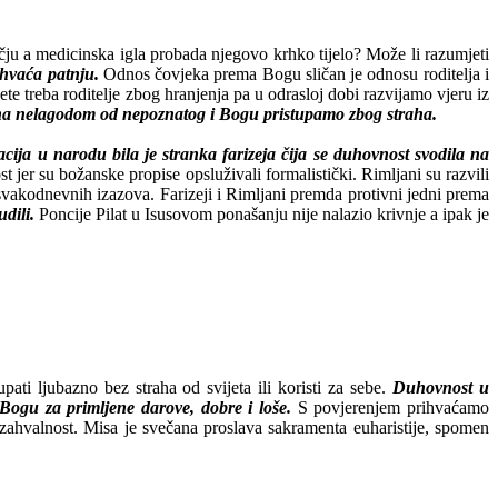
ručju a medicinska igla probada njegovo krhko tijelo? Može li razumjeti
ihvaća patnju.
Odnos čovjeka prema Bogu sličan je odnosu roditelja i
e treba roditelje zbog hranjenja pa u odrasloj dobi razvijamo vjeru iz
rana nelagodom od nepoznatog i Bogu pristupamo zbog straha.
cija u narodu bila je stranka farizeja čija se duhovnost svodila na
t jer su božanske propise opsluživali formalistički. Rimljani su razvili
ju svakodnevnih izazova. Farizeji i Rimljani premda protivni jedni prema
dili.
Poncije Pilat u Isusovom ponašanju nije nalazio krivnje a ipak je
ati ljubazno bez straha od svijeta ili koristi za sebe.
Duhovnost u
t Bogu za primljene darove, dobre i loše.
S povjerenjem prihvaćamo
, zahvalnost. Misa je svečana proslava sakramenta euharistije, spomen