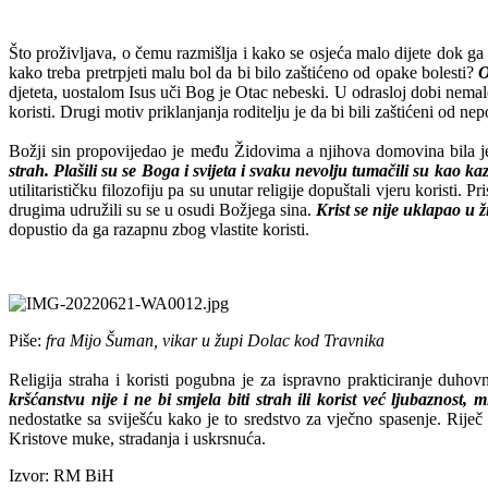
Što proživljava, o čemu razmišlja i kako se osjeća malo dijete dok ga 
kako treba pretrpjeti malu bol da bi bilo zaštićeno od opake bolesti?
O
djeteta, uostalom Isus uči Bog je Otac nebeski. U odrasloj dobi nemal
koristi. Drugi motiv priklanjanja roditelju je da bi bili zaštićeni od ne
Božji sin propovijedao je među Židovima a njihova domovina bila
strah. Plašili su se Boga i svijeta i svaku nevolju tumačili su kao 
utilitarističku filozofiju pa su unutar religije dopuštali vjeru korist
drugima udružili su se u osudi Božjega sina.
Krist se nije uklapao u 
dopustio da ga razapnu zbog vlastite koristi.
Piše:
fra Mijo Šuman, vikar u župi Dolac kod Travnika
Religija straha i koristi pogubna je za ispravno prakticiranje duhovn
kršćanstvu nije i ne bi smjela biti strah ili korist već ljubaznost,
nedostatke sa sviješću kako je to sredstvo za vječno spasenje. Riječ
Kristove muke, stradanja i uskrsnuća.
Izvor: RM BiH