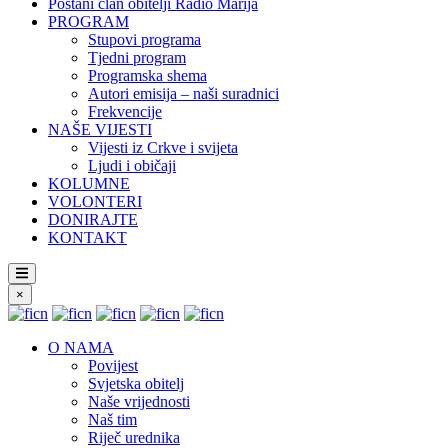
Postani član obitelji Radio Marija
PROGRAM
Stupovi programa
Tjedni program
Programska shema
Autori emisija – naši suradnici
Frekvencije
NAŠE VIJESTI
Vijesti iz Crkve i svijeta
Ljudi i običaji
KOLUMNE
VOLONTERI
DONIRAJTE
KONTAKT
×
O NAMA
Povijest
Svjetska obitelj
Naše vrijednosti
Naš tim
Riječ urednika