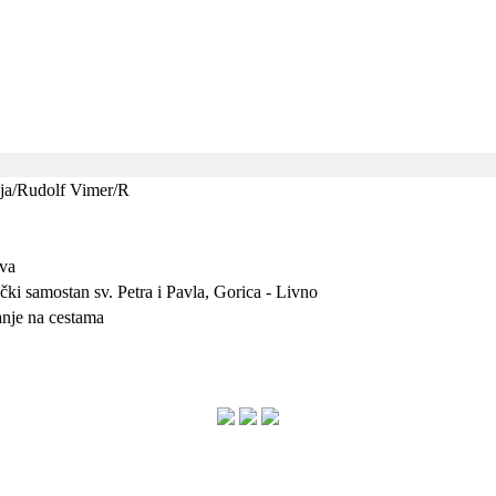
elja/Rudolf Vimer/R
tva
ački samostan sv. Petra i Pavla, Gorica - Livno
anje na cestama