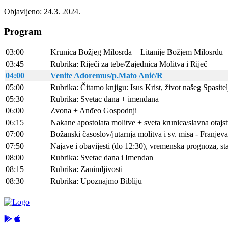
Objavljeno: 24.3. 2024.
Program
03:00
Krunica Božjeg Milosrđa + Litanije Božjem Milosrđu
03:45
Rubrika: Riječi za tebe/Zajednica Molitva i Riječ
04:00
Venite Adoremus/p.Mato Anić/R
05:00
Rubrika: Čitamo knjigu: Isus Krist, život našeg Spasit
05:30
Rubrika: Svetac dana + imendana
06:00
Zvona + Anđeo Gospodnji
06:15
Nakane apostolata molitve + sveta krunica/slavna otajs
07:00
Božanski časoslov/jutarnja molitva i sv. misa - Franjev
07:50
Najave i obavijesti (do 12:30), vremenska prognoza, st
08:00
Rubrika: Svetac dana i Imendan
08:15
Rubrika: Zanimljivosti
08:30
Rubrika: Upoznajmo Bibliju