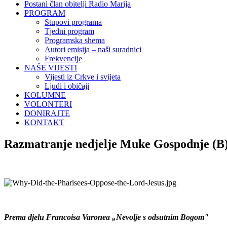
Postani član obitelji Radio Marija
PROGRAM
Stupovi programa
Tjedni program
Programska shema
Autori emisija – naši suradnici
Frekvencije
NAŠE VIJESTI
Vijesti iz Crkve i svijeta
Ljudi i običaji
KOLUMNE
VOLONTERI
DONIRAJTE
KONTAKT
Razmatranje nedjelje Muke Gospodnje (B):
Prema djelu Francoisa Varonea „Nevolje s odsutnim Bogom"