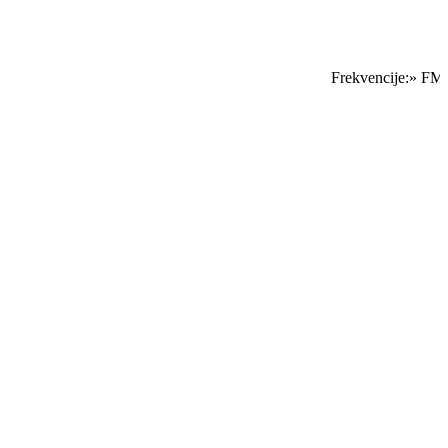
Frekvencije:» FM S