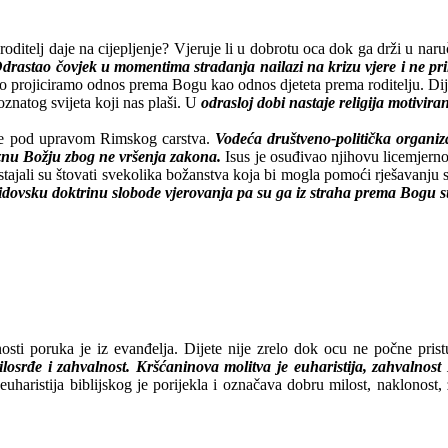
roditelj daje na cijepljenje? Vjeruje li u dobrotu oca dok ga drži u na
drastao čovjek u momentima stradanja nailazi na krizu vjere i ne pr
o projiciramo odnos prema Bogu kao odnos djeteta prema roditelju. Dijet
poznatog svijeta koji nas plaši. U
odrasloj dobi nastaje religija motivi
 je pod upravom Rimskog carstva.
Vodeća društveno-politička organiza
kaznu Božju zbog ne vršenja zakona.
Isus je osuđivao njihovu licemjernos
i. Pristajali su štovati svekolika božanstva koja bi mogla pomoći rješavan
židovsku doktrinu slobode vjerovanja pa su ga iz straha prema Bogu su
osti poruka je iz evanđelja. Dijete nije zrelo dok ocu ne počne pristup
 milosrđe i zahvalnost. Kršćaninova molitva je euharistija, zahvalnos
 euharistija biblijskog je porijekla i označava dobru milost, naklonost