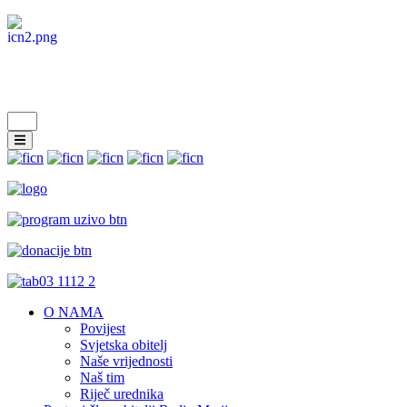
O NAMA
Povijest
Svjetska obitelj
Naše vrijednosti
Naš tim
Riječ urednika