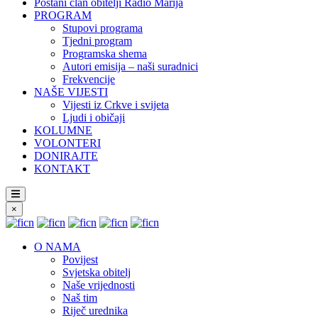
Postani član obitelji Radio Marija
PROGRAM
Stupovi programa
Tjedni program
Programska shema
Autori emisija – naši suradnici
Frekvencije
NAŠE VIJESTI
Vijesti iz Crkve i svijeta
Ljudi i običaji
KOLUMNE
VOLONTERI
DONIRAJTE
KONTAKT
×
O NAMA
Povijest
Svjetska obitelj
Naše vrijednosti
Naš tim
Riječ urednika