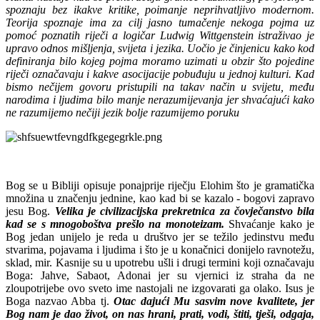
spoznaju bez ikakve kritike, poimanje neprihvatljivo modernom.
Teorija spoznaje ima za cilj jasno tumačenje nekoga pojma uz
pomoć poznatih riječi a logičar Ludwig Wittgenstein istraživao je
upravo odnos mišljenja, svijeta i jezika. Uočio je činjenicu kako kod
definiranja bilo kojeg pojma moramo uzimati u obzir što pojedine
riječi označavaju i kakve asocijacije pobuđuju u jednoj kulturi. Kad
bismo nečijem govoru pristupili na takav način u svijetu, među
narodima i ljudima bilo manje nerazumijevanja jer shvaćajući kako
ne razumijemo nečiji jezik bolje razumijemo poruku
Bog se u Bibliji opisuje ponajprije riječju Elohim što je gramatička
množina u značenju jednine, kao kad bi se kazalo - bogovi zapravo
jesu Bog.
Velika je civilizacijska prekretnica za čovječanstvo bila
kad se s mnogoboštva prešlo na monoteizam.
Shvaćanje kako je
Bog jedan unijelo je reda u društvo jer se težilo jedinstvu među
stvarima, pojavama i ljudima i što je u konačnici donijelo ravnotežu,
sklad, mir. Kasnije su u upotrebu ušli i drugi termini koji označavaju
Boga: Jahve, Sabaot, Adonai jer su vjernici iz straha da ne
zloupotrijebe ovo sveto ime nastojali ne izgovarati ga olako. Isus je
Boga nazvao Abba tj.
Otac dajući Mu sasvim nove kvalitete, jer
Bog nam je dao život, on nas hrani, prati, vodi, štiti, tješi, odgaja,