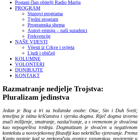
Postani član obitelji Radio Marija
PROGRAM
Stupovi programa
Tjedni program
Programska shema
Autori emisija – naši suradnici
Frekvencije
NAŠE VIJESTI
Vijesti iz Crkve i svijeta
Ljudi i običaji
KOLUMNE
VOLONTERI
DONIRAJTE
KONTAKT
Razmatranje nedjelje Trojstva:
Pluralizam jedinstva
Jedan je Bog a tri su božanske osobe: Otac, Sin i Duh Sveti;
temeljna je istina kršćanstva i vjerska dogma. Riječ dogma izvorno
znači mišljenje, smatranje, naslućivanje, a s vremenom je shvaćena
kao nepogrešiva tvrdnja. Dogmatizam je shvaćen u negativnom
kontekstu u novovjekovnoj filozofiji kao nekritičko vjerovanje. Prema
Kantu nastaje kad se prekoračuju granice razumskog, povjerenje u