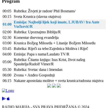
Program
00:05
Rubrika: Živjeti je radost/ Phil Bosmans/
00:15
Sveta Krunica (slavna otajstva)
Emisija: Najbolji lijek koji imate, LJUBAV/ fra Ante
01:00
Vučković/R
02:00
Rubrika: Upoznajmo Bibliju/R
02:30
Komentar dnevnog evanđelja
03:00
Krunica Božjeg Milosrđa + Litanije Božjem Milosrđu
03:45
Rubrika: Riječi za tebe/Zajednica Molitva i Riječ
04:00
Emisija: Papa s nama/Laudato TV/R
Rubrika: Čitamo knjigu: Isus Krist, život našeg
05:00
Spasitelja/Rudolf Vimer/R
05:30
Rubrika: Svetac dana i Imendan
06:00
Zvona + Anđeo Gospodnji
06:15
Nakane apostolata molitve + sveta krunica/radosna otajstva
RADIO MARIJA - SVA PRAVA PRIDRŽANA © 2024