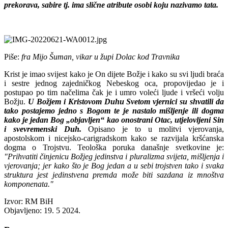
prekorava, sabire tj. ima slične atribute osobi koju nazivamo tata.
Piše:
fra Mijo Šuman, vikar u župi Dolac kod Travnika
Krist je imao svijest kako je On dijete Božje i kako su svi ljudi braća
i sestre jednog zajedničkog Nebeskog oca, propovijedao je i
postupao po tim načelima čak je i umro voleći ljude i vršeći volju
Božju.
U Božjem i Kristovom Duhu Svetom vjernici su shvatili da
tako postajemo jedno s Bogom te je nastalo mišljenje ili dogma
kako je jedan Bog „objavljen“ kao onostrani Otac, utjelovljeni Sin
i svevremenski Duh.
Opisano je to u molitvi vjerovanja,
apostolskom i nicejsko-carigradskom kako se razvijala kršćanska
dogma o Trojstvu. Teološka poruka današnje svetkovine je:
"Prihvatiti činjenicu Božjeg jedinstva i pluralizma svijeta, mišljenja i
vjerovanja; jer kako što je Bog jedan a u sebi trojstven tako i svaka
struktura jest jedinstvena premda može biti sazdana iz mnoštva
komponenata."
Izvor: RM BiH
Objavljeno: 19. 5 2024.