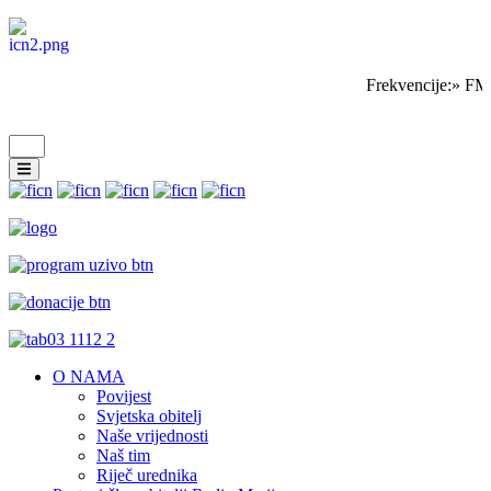
Frekvencije:» FM
O NAMA
Povijest
Svjetska obitelj
Naše vrijednosti
Naš tim
Riječ urednika