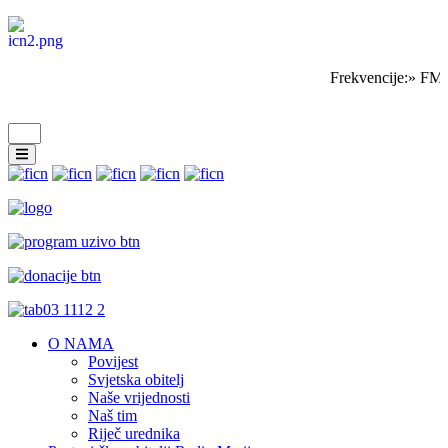
Frekvencije:» FM 
O NAMA
Povijest
Svjetska obitelj
Naše vrijednosti
Naš tim
Riječ urednika