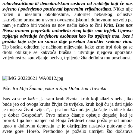
robovlasničkom ili demokratskom sustavu od roditelja koji će nas
svjesno i podsvjesno poučavati ispravnim vrijednostima.
Nitko nije
rođen u idealnim okolnostima, autoritet nebeskog očinstva
iskrivljeno primamo u svom ovozemaljskom i duhovnom razvoju pa
nam je nužno biti vođen na nov način kako to čini Krist.
Isus nas
lišava trauma pogrešnih autoriteta zbog kojih smo trpjeli. Upravo
trpljenje određuje čovjekovu osobnost kao što trpljenje trsa, loze i
grožđa koje zrije na suncu daje poseban karakter svakom vinu.
Tip brašna određen je načinom mljevenja, kako zrno trpi dok ga se
drobi oblikuje se kakvoća brašna i utvrđuje njegova uporabna
vrijednost za spravljanje peciva, trpljenje žita definira mu posebnost.
Piše:
fra Mijo Šuman, vikar u župi Dolac kod Travnika
Isus za sebe kaže: „ja sam kruh života, kruh koji silazi s neba, tko
bude jeo od ovoga kruha živjet će uvijeke, kruh koji ću ja dati tijelo
je moje za život svijeta“, a psalam 34 dodaje: „kušajte i vidite kako
je dobar Gospodin“. Prvo misno čitanje opisuje događaj kad je
prorok Ilija bio hranjen od Boga četrdeset dana pošto je od umora
upao u duhovnu depresiju te je okrijepljen nastavio putovanje do
svete gore Horeb. Prethodno je poželio umrijeti što dočarava