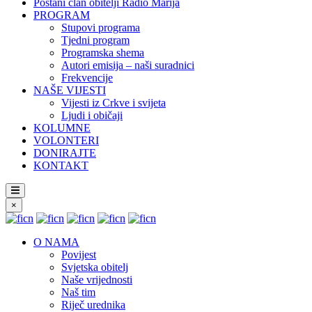
Postani član obitelji Radio Marija
PROGRAM
Stupovi programa
Tjedni program
Programska shema
Autori emisija – naši suradnici
Frekvencije
NAŠE VIJESTI
Vijesti iz Crkve i svijeta
Ljudi i običaji
KOLUMNE
VOLONTERI
DONIRAJTE
KONTAKT
×
O NAMA
Povijest
Svjetska obitelj
Naše vrijednosti
Naš tim
Riječ urednika