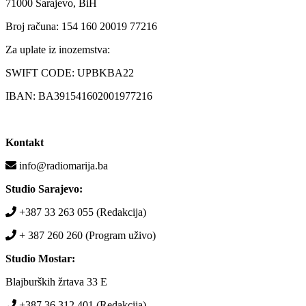
71000 Sarajevo, BiH
Broj računa: 154 160 20019 77216
Za uplate iz inozemstva:
SWIFT CODE: UPBKBA22
IBAN: BA391541602001977216
Kontakt
info@radiomarija.ba
Studio Sarajevo:
+387 33 263 055 (Redakcija)
+ 387 260 260 (Program uživo)
Studio Mostar:
Blajburških žrtava 33 E
+387 36 312 401 (Redakcija)