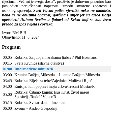
riječima: „Već mi je svega dosta“, proživio je duhovnu prazninu kao
posljedicu neriješenosti napetosti između stvorene zadatosti i
osobnog spasenja.
Sveti Pavao potiče vjernike neka ne malakšu,
neka ih ne obuzima opakost, gorčina i gnjev jer su djeca Božja
opečaćeni Duhom Svetim u ljubavi od Krista koji se kao žrtva
predao za spas svijeta i čovjeka.
Izvor: RM BiH
Objavljeno: 11. 8. 2024.
Program
00:05
Rubrika: Zaljubljeni zrakama ljubavi/ Phil Bosmans
00:15
Sveta Krunica (slavna otajstva)
01:00
Informativne minute/R
03:00
Krunica Božjeg Milosrđa + Litanije Božjem Milosrđu
03:45
Rubrika: Riječi za tebe/Zajednica Molitva i Riječ
04:00
Emisija: Idi i popravi moju crkvu/Trećari Mostar/R
Rubrika: Čitamo knjigu: Isus Krist, život našeg
05:00
Spasitelja/Rudolf Vimer/R
05:15
Rubrika: Svetac dana i Imendan
06:00
Zvona + Anđeo Gospodnji