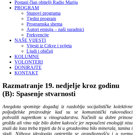
Postani član obitelji Radio Marija
PROGRAM
Stupovi programa
Tjedni program
Programska shema
Autori emisija – naši suradnici
Frekvencije
NAŠE VIJESTI
Vijesti iz Crkve i svijeta
Ljudi i običaji
KOLUMNE
VOLONTERI
DONIRAJTE
KONTAKT
Razmatranje 19. nedjelje kroz godinu
(B): Spasenje stvarnosti
Anegdota spominje događaj iz razdoblja socijalističke kolektivne
poljodjelske proizvodnje kad su se komunistički rukovodioci
pohvalili napretkom u vinogradarstvu. Načinili su dobre prinose
grožđa ali vino nije bilo dobre kakvoće jer nepoučeni enologiji nisu
znali da loza treba trpjeti da bi u grozdovima bilo minerala, tanina i
sladi. Njihova ideologija opteretila se grandioznošću i u svemu