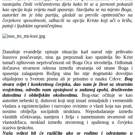
nastojahu činiti veličanstvena djela kako bi se u javnosti pokazali
kao opcija koja svijetu nudi spasenje. Stavljahu se na mjesto Boga,
autoritet im je bila partija, gledali su previše optimistično na
čovjekove sposobnosti, odbacili su opciju Krista koji uči o križu,
patnji i ljudskim ograničenjima.
Današnje evanđelje opisuje situaciju kad narod nije prihvatio
Isusovo poučavanje, nisu ga prepoznali kao spasitelja što Krist
tumači njihovom neprivučenosti od Boga Oca stvoritelja. Odlomak
dočarava stvarnost odnosa između stvaranja od strane Boga i
spasenja zalaganjem Božjeg sina što nije dogmatski dovoljno
objašnjeno u Svetom pismu ali je prisutno u nauku Crkve.
Bog
stvara svijet i konkretnog čovjeka, dao nam je život sa stvarnim
svojstvima, odredio nam opstojnost u zadanoj epohi, društvenim
datostima i obiteljskim okolnostima.
Bog-otac očituje se kao
autoritet nebeski tj. duhovni koji stoji iznad zemaljskih i vremenitih
vladara a egzistencijalno i razvojno ovisimo o vlasti koja nas prati,
nosimo obilježja socijalnih struktura. Nepodudaranje između
vlastitih očekivanja, namjera i želja s nametnutom stvarnosti od
vlastodržaca, nesklad između stvorenog i spašenog u čovjeku
izaziva tjeskobu.
Naša svijest bit će različita ako se rodimo i odrastamo u