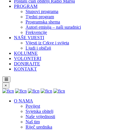
Postani član obitelji Radio Marija
PROGRAM
Stupovi programa
Tjedni program
Programska shema
Autori emisija – naši suradnici
Frekvencije
NAŠE VIJESTI
Vijesti iz Crkve i svijeta
Ljudi i običaji
KOLUMNE
VOLONTERI
DONIRAJTE
KONTAKT
×
O NAMA
Povijest
Svjetska obitelj
Naše vrijednosti
Naš tim
Riječ urednika