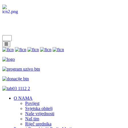
O NAMA
Povijest
Svjetska obitelj
Naše vrijednosti
Naš tim
Riječ urednika