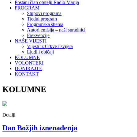
Postani član obitelji Radio Marija
PROGRAM
Stupovi programa
Tjedni program
Programska shema
Autori emisija – naši suradnici
Frekvencije
NAŠE VIJESTI
Vijesti iz Crkve i svijeta
Ljudi i običaji
KOLUMNE
VOLONTERI
DONIRAJTE
KONTAKT
KOLUMNE
Detalji
Dan Božjih iznenađenja