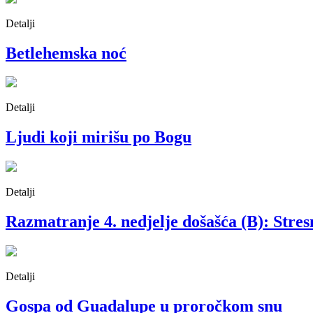
Detalji
Betlehemska noć
Detalji
Ljudi koji mirišu po Bogu
Detalji
Razmatranje 4. nedjelje došašća (B): Stres
Detalji
Gospa od Guadalupe u proročkom snu