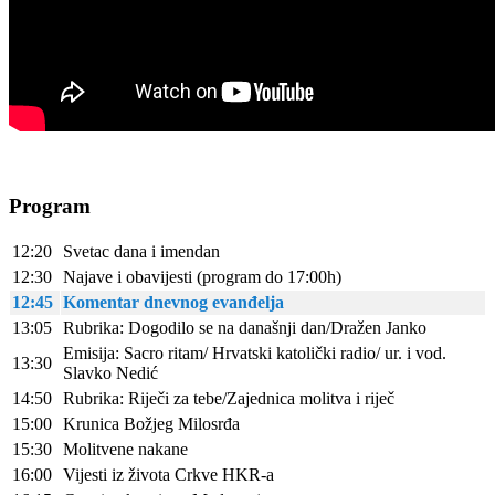
Program
12:20
Svetac dana i imendan
12:30
Najave i obavijesti (program do 17:00h)
12:45
Komentar dnevnog evanđelja
13:05
Rubrika: Dogodilo se na današnji dan/Dražen Janko
Emisija: Sacro ritam/ Hrvatski katolički radio/ ur. i vod.
13:30
Slavko Nedić
14:50
Rubrika: Riječi za tebe/Zajednica molitva i riječ
15:00
Krunica Božjeg Milosrđa
15:30
Molitvene nakane
16:00
Vijesti iz života Crkve HKR-a