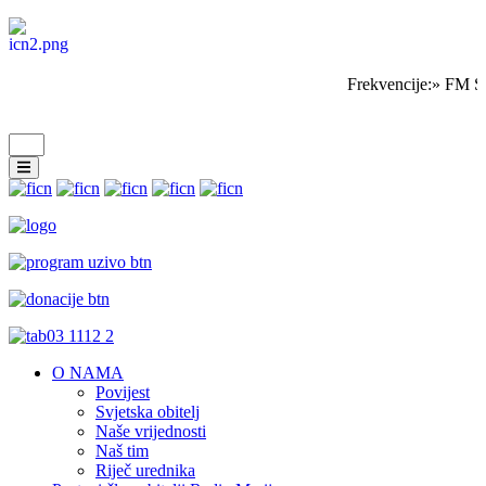
Frekvencije:» FM S
O NAMA
Povijest
Svjetska obitelj
Naše vrijednosti
Naš tim
Riječ urednika