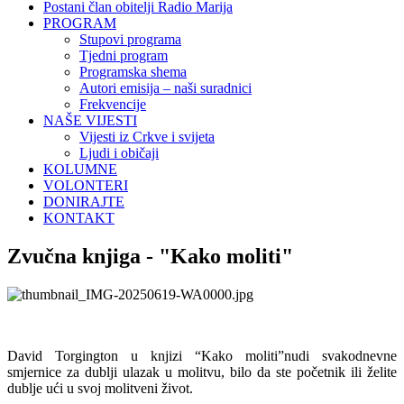
Postani član obitelji Radio Marija
PROGRAM
Stupovi programa
Tjedni program
Programska shema
Autori emisija – naši suradnici
Frekvencije
NAŠE VIJESTI
Vijesti iz Crkve i svijeta
Ljudi i običaji
KOLUMNE
VOLONTERI
DONIRAJTE
KONTAKT
Zvučna knjiga - "Kako moliti"
David Torgington u knjizi “Kako moliti”nudi svakodnevne
smjernice za dublji ulazak u molitvu, bilo da ste početnik ili želite
dublje ući u svoj molitveni život.