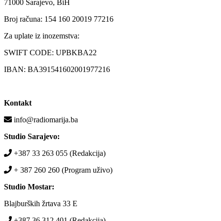
71000 Sarajevo, BiH
Broj računa: 154 160 20019 77216
Za uplate iz inozemstva:
SWIFT CODE: UPBKBA22
IBAN: BA391541602001977216
Kontakt
info@radiomarija.ba
Studio Sarajevo:
+387 33 263 055 (Redakcija)
+ 387 260 260 (Program uživo)
Studio Mostar:
Blajburških žrtava 33 E
+387 36 312 401 (Redakcija)