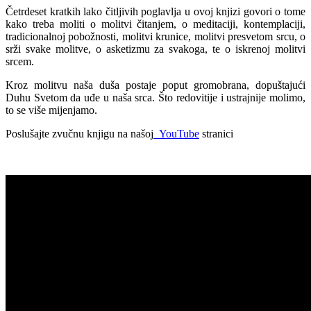
Četrdeset kratkih lako čitljivih poglavlja u ovoj knjizi govori o tome
kako treba moliti o molitvi čitanjem, o meditaciji, kontemplaciji,
tradicionalnoj pobožnosti, molitvi krunice, molitvi presvetom srcu, o
srži svake molitve, o asketizmu za svakoga, te o iskrenoj molitvi
srcem.
Kroz molitvu naša duša postaje poput gromobrana, dopuštajući
Duhu Svetom da uđe u naša srca. Što redovitije i ustrajnije molimo,
to se više mijenjamo.
Poslušajte zvučnu knjigu na našoj
YouTube
stranici