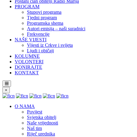
Postani član obitelji Radio Marija
PROGRAM
Stupovi programa
Tjedni program
Programska shema
Autori emisija – naši suradnici
Frekvencije
NAŠE VIJESTI
Vijesti iz Crkve i svijeta
Ljudi i običaji
KOLUMNE
VOLONTERI
DONIRAJTE
KONTAKT
×
O NAMA
Povijest
Svjetska obitelj
Naše vrijednosti
Naš tim
Riječ urednika