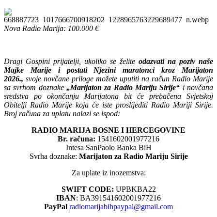
Nova Radio Marija: 100.000 €
Dragi Gospini prijatelji, ukoliko se želite
odazvati na poziv naše
Majke Marije i postati Njezini maratonci kroz Marijaton
2026.,
svoje novčane priloge možete uputiti na račun Radio Marije
sa svrhom doznake
„Marijaton za Radio Mariju Sirije“
i novčana
sredstva po okončanju Marijatona bit će prebačena Svjetskoj
Obitelji Radio Marije koja će iste proslijediti Radio Mariji Sirije.
Broj računa za uplatu nalazi se ispod:
RADIO MARIJA BOSNE I HERCEGOVINE
Br. računa:
1541602001977216
Intesa SanPaolo Banka BiH
Svrha doznake:
Marijaton za Radio Mariju Sirije
Za uplate iz inozemstva:
SWIFT CODE:
UPBKBA22
IBAN
: BA391541602001977216
PayPal
radiomarijabihpaypal@gmail.com