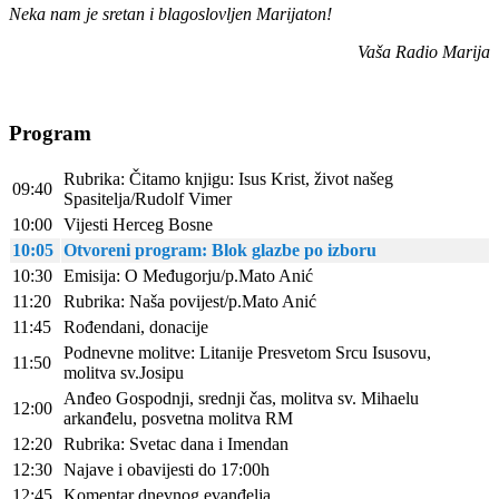
Neka nam je sretan i blagoslovljen Marijaton!
Vaša Radio Marija
Program
Rubrika: Čitamo knjigu: Isus Krist, život našeg
09:40
Spasitelja/Rudolf Vimer
10:00
Vijesti Herceg Bosne
10:05
Otvoreni program: Blok glazbe po izboru
10:30
Emisija: O Međugorju/p.Mato Anić
11:20
Rubrika: Naša povijest/p.Mato Anić
11:45
Rođendani, donacije
Podnevne molitve: Litanije Presvetom Srcu Isusovu,
11:50
molitva sv.Josipu
Anđeo Gospodnji, srednji čas, molitva sv. Mihaelu
12:00
arkanđelu, posvetna molitva RM
12:20
Rubrika: Svetac dana i Imendan
12:30
Najave i obavijesti do 17:00h
12:45
Komentar dnevnog evanđelja