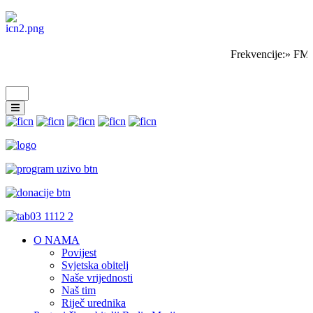
Frekvencije:» FM 
O NAMA
Povijest
Svjetska obitelj
Naše vrijednosti
Naš tim
Riječ urednika