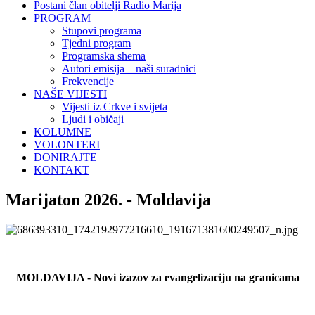
Postani član obitelji Radio Marija
PROGRAM
Stupovi programa
Tjedni program
Programska shema
Autori emisija – naši suradnici
Frekvencije
NAŠE VIJESTI
Vijesti iz Crkve i svijeta
Ljudi i običaji
KOLUMNE
VOLONTERI
DONIRAJTE
KONTAKT
Marijaton 2026. - Moldavija
MOLDAVIJA - Novi izazov za evangelizaciju na granicama