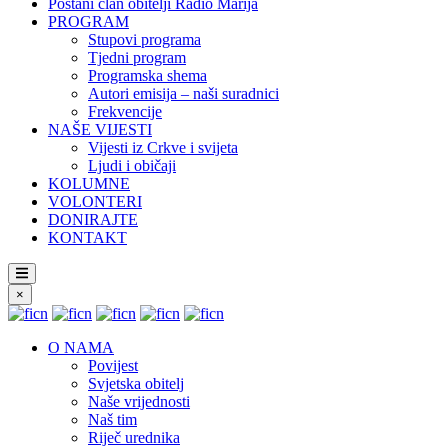
Postani član obitelji Radio Marija
PROGRAM
Stupovi programa
Tjedni program
Programska shema
Autori emisija – naši suradnici
Frekvencije
NAŠE VIJESTI
Vijesti iz Crkve i svijeta
Ljudi i običaji
KOLUMNE
VOLONTERI
DONIRAJTE
KONTAKT
×
O NAMA
Povijest
Svjetska obitelj
Naše vrijednosti
Naš tim
Riječ urednika