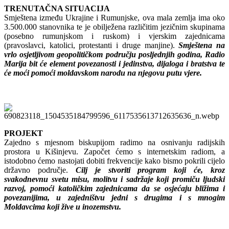
TRENUTAČNA SITUACIJA
Smještena između Ukrajine i Rumunjske, ova mala zemlja ima oko
3.500.000 stanovnika te je obilježena različitim jezičnim skupinama
(posebno rumunjskom i ruskom) i vjerskim zajednicama
(pravoslavci, katolici, protestanti i druge manjine).
Smještena na
vrlo osjetljivom geopolitičkom području posljednjih godina, Radio
Marija bit će element povezanosti i jedinstva, dijaloga i bratstva te
će moći pomoći moldavskom narodu na njegovu putu vjere.
PROJEKT
Zajedno s mjesnom biskupijom radimo na osnivanju radijskih
prostora u Kišinjevu. Započet ćemo s internetskim radiom, a
istodobno ćemo nastojati dobiti frekvencije kako bismo pokrili cijelo
državno područje.
Cilj je stvoriti program koji će, kroz
svakodnevnu svetu misu, molitvu i sadržaje koji promiču ljudski
razvoj, pomoći katoličkim zajednicama da se osjećaju bližima i
povezanijima, u zajedništvu jedni s drugima i s mnogim
Moldavcima koji žive u inozemstvu.