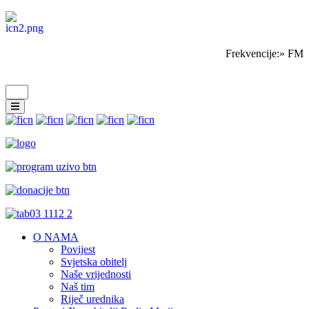
Frekvencije:» FM S
O NAMA
Povijest
Svjetska obitelj
Naše vrijednosti
Naš tim
Riječ urednika