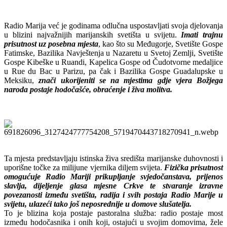
Radio Marija već je godinama odlučna uspostavljati svoja djelovanja
u blizini najvažnijih marijanskih svetišta u svijetu.
Imati trajnu
prisutnost uz posebna mjesta
, kao što su Međugorje, Svetište Gospe
Fatimske, Bazilika Navještenja u Nazaretu u Svetoj Zemlji, Svetište
Gospe Kibeške u Ruandi, Kapelica Gospe od Čudotvorne medaljice
u Rue du Bac u Parizu, pa čak i Bazilika Gospe Guadalupske u
Meksiku,
znači ukorijeniti se na mjestima gdje vjera Božjega
naroda postaje hodočašće, obraćenje i živa molitva.
Ta mjesta predstavljaju istinska živa središta marijanske duhovnosti i
uporišne točke za milijune vjernika diljem svijeta.
Fizička prisutnost
omogućuje Radio Mariji prikupljanje svjedočanstava, prijenos
slavlja, dijeljenje glasa mjesne Crkve te stvaranje izravne
povezanosti između svetišta, radija i svih postaja Radio Marije u
svijetu, ulazeći tako još neposrednije u domove slušatelja.
To je blizina koja postaje pastoralna služba: radio postaje most
između hodočasnika i onih koji, ostajući u svojim domovima, žele