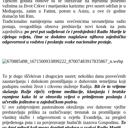
Tijekom godina obnove su se održavale na mjestima posebno
važnima za život Crkve i marijansku karizmu: prvi susret održan je u
Međugorju, zatim u Fatimi, potom u Asizu, a ove će godine
domaćin biti Rim.
Tradicionalno namijenjena samo svećenicima ravnateljima radio
postaja, ovogodišnja obnova predstavlja novi korak na putu
zajedništva:
po prvi put sudjelovat će i predsjednici Radio Marije iz
cijeloga svijeta, čime se dodatno naglašava njihova zajednička
odgovornost u vodstvu i poslanju svake nacionalne postaje.
To je dugo iščekivan i dragocjen susret; nekoliko dana posvećenih
zaustavljanju i dubokom promišljanju o duhovnim temeljima koji
podupiru osobni život i crkveno služenje Radija.
Bit će to vrijeme
slušanja Božje riječi; vrijeme meditacije, klanjanja i bratske
razmjene kako bi se obnovila svijest o primljenom poslanju i
učvrstilo jedinstvo u zajedničkom pozivu.
U sve zahtjevnijem pastoralnom okruženju ove duhovne vježbe
predstavljaju priliku za razlučivanje; trenutak za promišljanje o
vlastitoj službi i odgovornosti u svjetlu Evanđelja, za pregled
prijeđenoga puta i za povjeravanje budućih izazova Gospodinu.
To
su dani milosti koji mogu donijeti plodove u svakoj Radio Mariji.