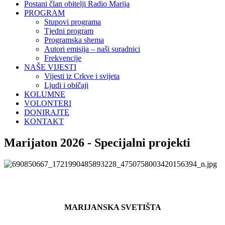
Postani član obitelji Radio Marija
PROGRAM
Stupovi programa
Tjedni program
Programska shema
Autori emisija – naši suradnici
Frekvencije
NAŠE VIJESTI
Vijesti iz Crkve i svijeta
Ljudi i običaji
KOLUMNE
VOLONTERI
DONIRAJTE
KONTAKT
Marijaton 2026 - Specijalni projekti
MARIJANSKA SVETIŠTA