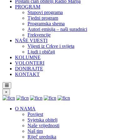
Postani član obitelji Radio Marija
PROGRAM
Stupovi programa
Tjedni program
Programska shema
Autori emisija – naši suradnici
Frekvencije
NAŠE VIJESTI
Vijesti iz Crkve i svijeta
Ljudi i običaji
KOLUMNE
VOLONTERI
DONIRAJTE
KONTAKT
×
O NAMA
Povijest
Svjetska obitelj
Naše vrijednosti
Naš tim
Riječ urednika