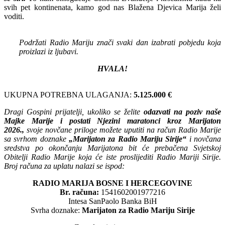
svih pet kontinenata, kamo god nas Blažena Djevica Marija želi
voditi.
Podržati Radio Mariju znači svaki dan izabrati pobjedu koja
proizlazi iz ljubavi.
HVALA!
UKUPNA POTREBNA ULAGANJA:
5.125.000 €
Dragi Gospini prijatelji, ukoliko se želite
odazvati na poziv naše
Majke Marije i postati Njezini maratonci kroz Marijaton
2026.,
svoje novčane priloge možete uputiti na račun Radio Marije
sa svrhom doznake
„Marijaton za Radio Mariju Sirije“
i novčana
sredstva po okončanju Marijatona bit će prebačena Svjetskoj
Obitelji Radio Marije koja će iste proslijediti Radio Mariji Sirije.
Broj računa za uplatu nalazi se ispod:
RADIO MARIJA BOSNE I HERCEGOVINE
Br. računa:
1541602001977216
Intesa SanPaolo Banka BiH
Svrha doznake:
Marijaton za Radio Mariju Sirije