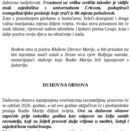
duhovno sudjelovati. Pri
sutnost uz velika svetišta također je vidljiv
znak zajedništva s univerzalnom Crkvom, podupirući
evangelizacijsko poslanje koje zrači iz tih mjesta pobožnosti.
Zato s pouzdanjem gledamo u budućnost, želeći dosegnuti i druga
važna marijanska mjesta diljem svijeta. Svaka nova prisutnost bit će
znak blizine, vjernosti našem identitetu i ljubavi prema Gospi, koja i
dalje poziva svoju djecu na obraćenje i nadu.
Rođeni smo iz poziva Blažene Djevice Marije, a biti prisutan na
tim mjestima znači ostati u živom srcu vjere Božjega naroda,
nastavljajući služenje koje Radio Marija želi ispunjavati s
ljubavlju.
DUHOVNA OBNOVA
Duhovna obnova namijenjena svećenicima ravnateljima ponovno će
se održati 2026. godine, a od ove godine uključivat će i predsjednike
postaja Radio Marije diljem svijeta.
Ove su duhovne obnove
započele prije nekoliko godina kao odgovor na želju samih
ravnatelja, koji su željeli provesti dulje vrijeme u molitvi, šutnji i
zajedničkom razlučivanju.