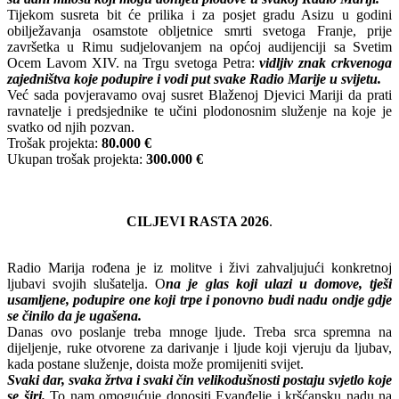
Tijekom susreta bit će prilika i za posjet gradu Asizu u godini
obilježavanja osamstote obljetnice smrti svetoga Franje, prije
završetka u Rimu sudjelovanjem na općoj audijenciji sa Svetim
Ocem Lavom XIV. na Trgu svetoga Petra:
vidljiv znak crkvenoga
zajedništva koje podupire i vodi put svake Radio Marije u svijetu.
Već sada povjeravamo ovaj susret Blaženoj Djevici Mariji da prati
ravnatelje i predsjednike te učini plodonosnim služenje na koje je
svatko od njih pozvan.
Trošak projekta:
80.000 €
Ukupan trošak projekta:
300.000 €
CILJEVI RASTA 2026
.
Radio Marija rođena je iz molitve i živi zahvaljujući konkretnoj
ljubavi svojih slušatelja. O
na je glas koji ulazi u domove, tješi
usamljene, podupire one koji trpe i ponovno budi nadu ondje gdje
se činilo da je ugašena.
Danas ovo poslanje treba mnoge ljude. Treba srca spremna na
dijeljenje, ruke otvorene za darivanje i ljude koji vjeruju da ljubav,
kada postane služenje, doista može promijeniti svijet.
Svaki dar, svaka žrtva i svaki čin velikodušnosti postaju svjetlo koje
se širi.
To nam omogućuje donositi Evanđelje i kršćansku nadu na