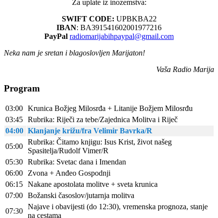
Za uplate iz inozemstva:
SWIFT CODE:
UPBKBA22
IBAN
: BA391541602001977216
PayPal
radiomarijabihpaypal@gmail.com
Neka nam je sretan i blagoslovljen Marijaton!
Vaša Radio Marija
Program
03:00
Krunica Božjeg Milosrđa + Litanije Božjem Milosrđu
03:45
Rubrika: Riječi za tebe/Zajednica Molitva i Riječ
04:00
Klanjanje križu/fra Velimir Bavrka/R
Rubrika: Čitamo knjigu: Isus Krist, život našeg
05:00
Spasitelja/Rudolf Vimer/R
05:30
Rubrika: Svetac dana i Imendan
06:00
Zvona + Anđeo Gospodnji
06:15
Nakane apostolata molitve + sveta krunica
07:00
Božanski časoslov/jutarnja molitva
Najave i obavijesti (do 12:30), vremenska prognoza, stanje
07:30
na cestama