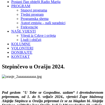
Postani član obitelji Radio Marija
PROGRAM
Stupovi programa
Tjedni program
Programska shema
Autori emisija – naši suradnici
Frekvencije
NAŠE VIJESTI
Vijesti iz Crkve i svijeta
Ljudi i običaji
KOLUMNE
VOLONTERI
DONIRAJTE
KONTAKT
Stepinčevo u Orašju 2024.
Pod geslom "U Tebe se Gospodine, uzdam“ i devetodnevnom
pripremom, od 1. do 9. veljače 2024., vjernici Župe blaženog
Alojzija Stepinca u Orašju pripremat će se za blagdan bl. Alojzija