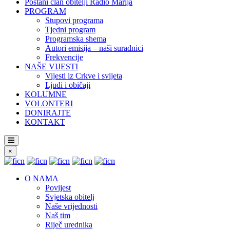
Postani član obitelji Radio Marija
PROGRAM
Stupovi programa
Tjedni program
Programska shema
Autori emisija – naši suradnici
Frekvencije
NAŠE VIJESTI
Vijesti iz Crkve i svijeta
Ljudi i običaji
KOLUMNE
VOLONTERI
DONIRAJTE
KONTAKT
×
O NAMA
Povijest
Svjetska obitelj
Naše vrijednosti
Naš tim
Riječ urednika