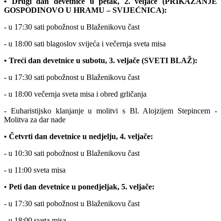
• Drugi dan devetnice u petak, 2. veljače (PRIKAZANJE
GOSPODINOVO U HRAMU – SVIJEĆNICA):
- u 17:30 sati pobožnost u Blaženikovu čast
- u 18:00 sati blagoslov svijeća i večernja sveta misa
• Treći dan devetnice u subotu, 3. veljače (SVETI BLAŽ):
- u 17:30 sati pobožnost u Blaženikovu čast
- u 18:00 večernja sveta misa i obred grličanja
- Euharistijsko klanjanje u molitvi s Bl. Alojzijem Stepincem -
Molitva za dar nade
• Četvrti dan devetnice u nedjelju, 4. veljače:
- u 10:30 sati pobožnost u Blaženikovu čast
- u 11:00 sveta misa
•
Peti dan devetnice u ponedjeljak, 5. veljače:
- u 17:30 sati pobožnost u Blaženikovu čast
- u 18:00 sveta misa