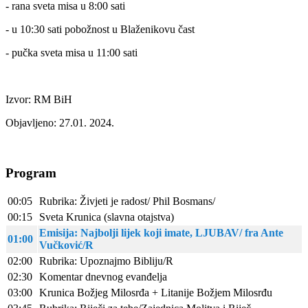
- rana sveta misa u 8:00 sati
- u 10:30 sati pobožnost u Blaženikovu čast
- pučka sveta misa u 11:00 sati
Izvor: RM BiH
Objavljeno: 27.01. 2024.
Program
00:05
Rubrika: Živjeti je radost/ Phil Bosmans/
00:15
Sveta Krunica (slavna otajstva)
Emisija: Najbolji lijek koji imate, LJUBAV/ fra Ante
01:00
Vučković/R
02:00
Rubrika: Upoznajmo Bibliju/R
02:30
Komentar dnevnog evanđelja
03:00
Krunica Božjeg Milosrđa + Litanije Božjem Milosrđu