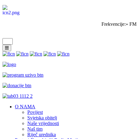
Frekvencije:» FM S
O NAMA
Povijest
Svjetska obitelj
Naše vrijednosti
Naš tim
Riječ urednika