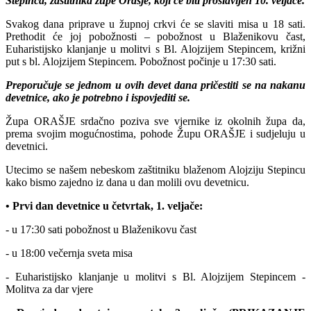
Stepinca, zaštitnika župe Orašje, koji će biti proslavljen 10. veljače.
Svakog dana priprave u župnoj crkvi će se slaviti misa u 18 sati.
Prethodit će joj pobožnosti – pobožnost u Blaženikovu čast,
Euharistijsko klanjanje u molitvi s Bl. Alojzijem Stepincem, križni
put s bl. Alojzijem Stepincem. Pobožnost počinje u 17:30 sati.
Preporučuje se jednom u ovih devet dana pričestiti se na nakanu
devetnice, ako je potrebno i ispovjediti se.
Župa ORAŠJE srdačno poziva sve vjernike iz okolnih župa da,
prema svojim mogućnostima, pohode Župu ORAŠJE i sudjeluju u
devetnici.
Utecimo se našem nebeskom zaštitniku blaženom Alojziju Stepincu
kako bismo zajedno iz dana u dan molili ovu devetnicu.
• Prvi dan devetnice u četvrtak, 1. veljače:
- u 17:30 sati pobožnost u Blaženikovu čast
- u 18:00 večernja sveta misa
- Euharistijsko klanjanje u molitvi s Bl. Alojzijem Stepincem -
Molitva za dar vjere