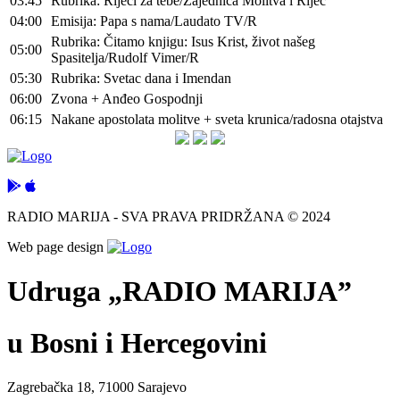
03:45
Rubrika: Riječi za tebe/Zajednica Molitva i Riječ
04:00
Emisija: Papa s nama/Laudato TV/R
Rubrika: Čitamo knjigu: Isus Krist, život našeg
05:00
Spasitelja/Rudolf Vimer/R
05:30
Rubrika: Svetac dana i Imendan
06:00
Zvona + Anđeo Gospodnji
06:15
Nakane apostolata molitve + sveta krunica/radosna otajstva
RADIO MARIJA - SVA PRAVA PRIDRŽANA © 2024
Web page design
Udruga „RADIO MARIJA”
u Bosni i Hercegovini
Zagrebačka 18, 71000 Sarajevo