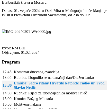
Blajburških žrtava u Mostaru
Danas, 01. veljače 2024. u Oazi Mira u Međugorju bit će klanjanje
Isusu u Presvetom Oltarskom Sakramentu, od 23h do 00h.
Izvor: RM BiH
Objavljeno: 01.02. 2024.
Program
12:45
Komentar dnevnog evanđelja
13:05
Rubrika: Dogodilo se na današnji dan/Dražen Janko
Emisija: Sacro ritam/ Hrvatski katolički radio/ ur. i vod.
13:30
Slavko Nedić
14:50
Rubrika: Riječi za tebe/Zajednica molitva i riječ
15:00
Krunica Božjeg Milosrđa
15:30
Molitvene nakane