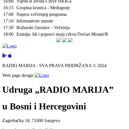
16:00
Vijesti iz života Crkve HKR-a
16:15
Gospina krunica - Međugorje
17:00
Najava večernjeg programa
17:10
Informativne minute
17:30
Božanski časoslov - Večernja
18:00
Emisija: Idi i popravi moju crkvu/Trećari Mostar/R
RADIO MARIJA - SVA PRAVA PRIDRŽANA © 2024
Web page design
Udruga „RADIO MARIJA”
u Bosni i Hercegovini
Zagrebačka 18, 71000 Sarajevo