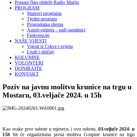
Postani član obitelji Radio Marija
PROGRAM
Stupovi programa
Tjedni program
Programska shema
Autori emisija – naši suradnici
Frekvencije
NAŠE VIJESTI
Vijesti iz Crkve i svijeta
Ljudi i običaji
KOLUMNE
VOLONTERI
DONIRAJTE
KONTAKT
Poziv na javnu molitvu krunice na trgu u
Mostaru, 03.veljače 2024. u 15h
Kao svake prve subote u mjesecu, i ovu subotu,
03.veljače 2024. u
15h
bit će organizirana javna molitva Gospine krunice na trgu