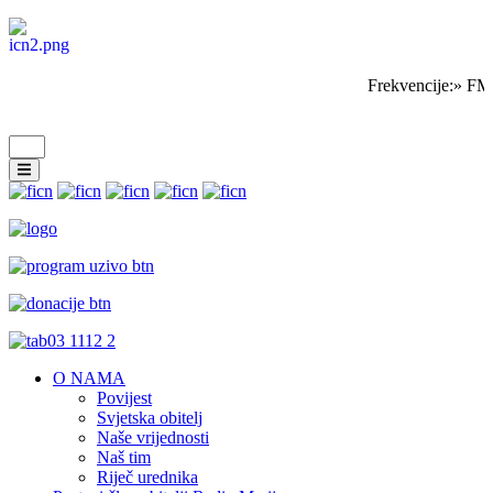
Frekvencije:» FM
O NAMA
Povijest
Svjetska obitelj
Naše vrijednosti
Naš tim
Riječ urednika