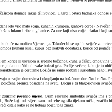
om u znaku pripreme za odlazak na misu. Molitvu je predvodio najstariji 
 čašicom domaće rakije (šljivovice). Ugarci i ostaci badnjaka odnose se 
m dana jelo vrlo malo (čaja, kuhanih krumpira, grahove čorbe). Navečer, 
krže s lukom i ribe te gibanice. Za one koji nisu voljeli slatko i koji su
o kuće uz molitvu Vjerovanja. Također bi se upalile svijeće za mrtve član
kombos (kuhani kiseli kupus bez ikakvih dodataka), korice od pogače
jem korice ili ukrasom iz sredine božićnog kruha u čašicu crnog vina 
jeruje da ono štiti od svake bolesti grla. Poslije večere, kako je to 
 a karakterizira je čestitanje Božića ne samo rodbini i susjedima nego i 
žavaju u svojim domovima i okupljanju na božićnom doručku i ručku. Pr
ložena pšenica posađena na svetu. Luciju s tri blagoslovljen svijeće. I
ća zauzima posebno mjesto
. Osim sakralne simbolike svijeća ima i p
j Bože koja od svijeća sama od sebe ugasila tijekom ručka, značilo bi d
abreći ostale kako se ne trebaju bojati toga znaka.