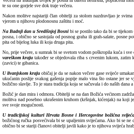
Večera na Badnjak uvijek je posna ili barem nemrsna, popraćena molitv
te su one gorjele sve dok traje večera.
Nakon molitve najstariji član obitelji za stolom nazdravljao je svima
vjerom u njihovu plodonosnu zaštitu i moć.
Na Badnji dan u Središnjoj Bosni
bi se postilo tako da bi se tijeko
posna, i obično se sastojala od posnog graha ili grah-salate, posne pot
pita od bijelog luka ili koja druga pita.
No, prije večere, u sumrak bi se svetom vodom poškropila kuća i sve ok
vareškom kraju
također se objedovala riba s crvenim lukom, zatim 
(zavici) te gibanica.
U livanjskom kraju
običaj je da se nakon večere gase svijeće umakan
ukućanin poslije svakog gašenja popije malo vina što ostane jer se v
božično slavlje. To je stara tradicija koja se sačuvala i do naših dana
Božić je dan mira i odmora. Obitelji se na dan Božića većinom zadr
molitva nad posebno ukrašenim kruhom (kršnjak, kićenjak) na koji je po
sve svoje mogućnosti.
U tradicijskoj kulturi Hrvata Bosne i Hercegovine božićna svije
božićnog ručka posvećivala bi se upaljenim svijećama. Ako bi se ne da
obično bi se stariji članovi obitelji javili kako je to njihova svijeća hr