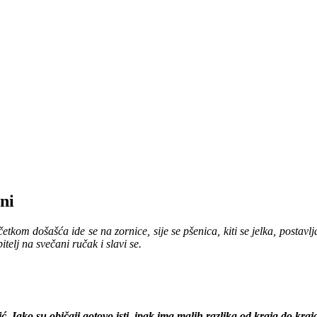
ni
etkom došašća ide se na zornice, sije se pšenica, kiti se jelka, postavl
telj na svečani ručak i slavi se.
ić. Iako su običaji gotovo isti, ipak ima malih razlika od kraja do kraj