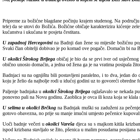
Pripreme za božićne blagdane počinju krajem studenog. Na području 
tele) da se utovi do Božića. Božićne običaje karakterizira kićenje zel
kućanstva i ukućana te posjeta čestitara.
U zapadnoj Hercegovini
na Badnji dan žene su mijesile božićnu pog
Svaki član obitelji dobivao je po komad ove pogače. Domaćin bi na B
U okolici Širokog Brijega
običaj je bio da se prvi iver od usječenog
obično unosio domaćin, a jedna od žena ga je na vratima posipala ži
Badnjaci su na ognjištu bili postavljeni paralelno, i to dva, jedan d
koju je želio da najbolje rodi u idućoj godini uz to govoreći obredne 
Paljenje badnjaka u
okolici Širokog Brijega
oglašavalo se nekada puc
ponovno pali na Novu godinu. Zaoblica je ovca ili koza koja se klala 
U selima u okolici Brčkog
na Badnjak muški su zaduženi za pečenje p
gotovo obavezna, no prije su manje imućni umjesto pečenice kupovali o
Uoči badnje večeri u
okolici Vareša
djeca su s majkom kitila krizban,
ispod krizbana stavljalo se žito, pšenica u malim posudama posijana na