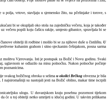
član obitelji. Prije molitve palile su se svijeće na prozorima i žitu,
u polja, vrtove, stavljaju u sjemensko žito, na pčelinjake i torove, s
ukućani bi se okupljali oko stola na zajedničku večeru, koja je također
 uz večeru popili koju čašicu rakije, umjesto gibanice, spravljala bi se
ove obitelji ili rodbine i molilo bi se za njihove duše u čistilištu.
U
 prelivene kuhanim grahom i sitno sjeckanim češnjakom, posna sarma
uz molitvu Vjerovanja. Isti je postupak za Božić i Novu godinu. Svaki
običaj, uglavnom se odlazilo na misu polnoćku. Nakon polnoćke počinje
svim poznanicima.
ije svakog božičnog obroka u selima
u okolici Brčkog
obvezna je bila
 najsiromašniji su nastojali jesti na Božić obilno, makar time iscrpili
ronicateljsku ulogu. U duvanjskom kraju posebna pozornost tijekom
a će u toj obitelji netko umrijeti u idućoj godini. U takvim prilikama