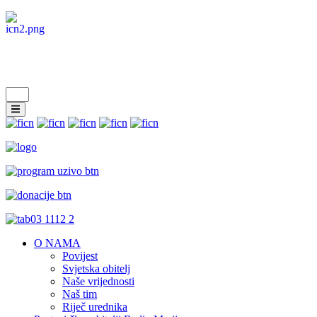
O NAMA
Povijest
Svjetska obitelj
Naše vrijednosti
Naš tim
Riječ urednika