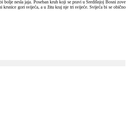
 bi bolje nesla jaja. Poseban kruh koji se pravi u Središnjoj Bosni zove
rsnice gori svijeća, a u žitu kraj nje tri svijeće. Svijeća bi se obično