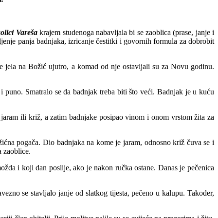
olici Vareša
krajem studenoga nabavljala bi se zaoblica (prase, janje i
jenje panja badnjaka, izricanje čestitki i govornih formula za dobrobit
 jela na Božić ujutro, a komad od nje ostavljali su za Novu godinu.
 i puno. Smatralo se da badnjak treba biti što veći. Badnjak je u kuću
o jaram ili križ, a zatim badnjake posipao vinom i onom vrstom žita za
ožićna pogača. Dio badnjaka na kome je jaram, odnosno križ čuva se i
a zaoblice.
žda i koji dan poslije, ako je nakon ručka ostane. Danas je pečenica
vezno se stavljalo janje od slatkog tijesta, pečeno u kalupu. Također,