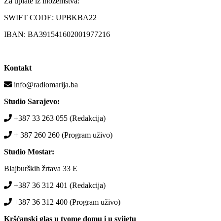
Za uplate iz inozemstva:
SWIFT CODE: UPBKBA22
IBAN: BA391541602001977216
Kontakt
info@radiomarija.ba
Studio Sarajevo:
+387 33 263 055 (Redakcija)
+ 387 260 260 (Program uživo)
Studio Mostar:
Blajburških žrtava 33 E
+387 36 312 401 (Redakcija)
+387 36 312 400 (Program uživo)
Kršćanski glas u tvome domu i u svijetu