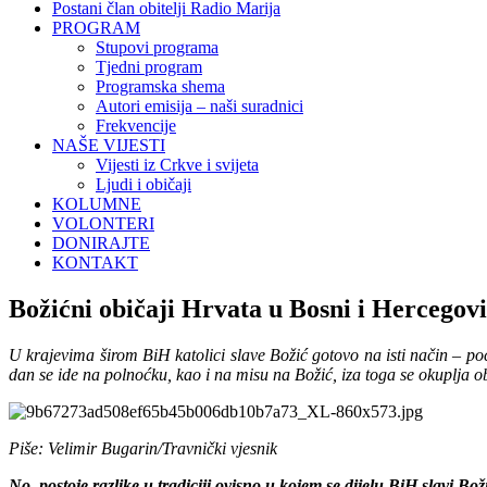
Postani član obitelji Radio Marija
PROGRAM
Stupovi programa
Tjedni program
Programska shema
Autori emisija – naši suradnici
Frekvencije
NAŠE VIJESTI
Vijesti iz Crkve i svijeta
Ljudi i običaji
KOLUMNE
VOLONTERI
DONIRAJTE
KONTAKT
Božićni običaji Hrvata u Bosni i Hercegovi
U krajevima širom BiH katolici slave Božić gotovo na isti način – poč
dan se ide na polnoćku, kao i na misu na Božić, iza toga se okuplja obi
Piše: Velimir Bugarin/Travnički vjesnik
No, postoje razlike u tradiciji ovisno u kojem se dijelu BiH slavi Bož