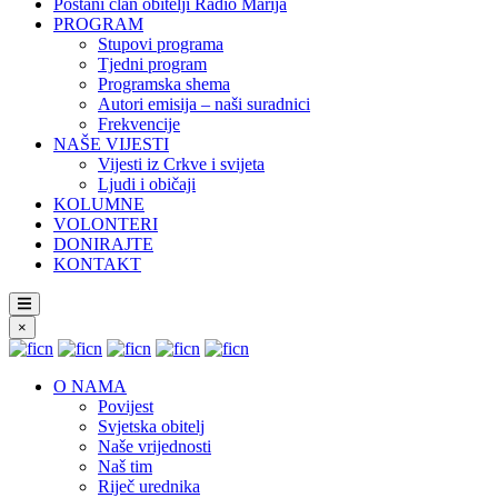
Postani član obitelji Radio Marija
PROGRAM
Stupovi programa
Tjedni program
Programska shema
Autori emisija – naši suradnici
Frekvencije
NAŠE VIJESTI
Vijesti iz Crkve i svijeta
Ljudi i običaji
KOLUMNE
VOLONTERI
DONIRAJTE
KONTAKT
×
O NAMA
Povijest
Svjetska obitelj
Naše vrijednosti
Naš tim
Riječ urednika