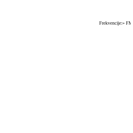
Frekvencije:» FM S