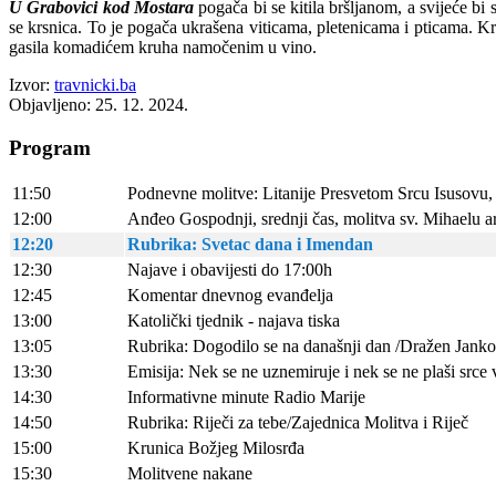
U Grabovici kod Mostara
pogača bi se kitila bršljanom, a svijeće bi 
se krsnica. To je pogača ukrašena viticama, pletenicama i pticama. Krsn
gasila komadićem kruha namočenim u vino.
Izvor:
travnicki.ba
Objavljeno: 25. 12. 2024.
Program
11:50
Podnevne molitve: Litanije Presvetom Srcu Isusovu, 
12:00
Anđeo Gospodnji, srednji čas, molitva sv. Mihaelu 
12:20
Rubrika: Svetac dana i Imendan
12:30
Najave i obavijesti do 17:00h
12:45
Komentar dnevnog evanđelja
13:00
Katolički tjednik - najava tiska
13:05
Rubrika: Dogodilo se na današnji dan /Dražen Janko
13:30
Emisija: Nek se ne uznemiruje i nek se ne plaši src
14:30
Informativne minute Radio Marije
14:50
Rubrika: Riječi za tebe/Zajednica Molitva i Riječ
15:00
Krunica Božjeg Milosrđa
15:30
Molitvene nakane