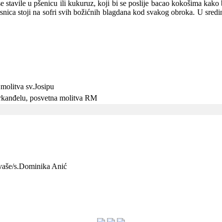
se stavile u pšenicu ili kukuruz, koji bi se poslije bacao kokošima kako
ica stoji na sofri svih božićnih blagdana kod svakog obroka. U sredini k
molitva sv.Josipu
arkanđelu, posvetna molitva RM
e vaše/s.Dominika Anić