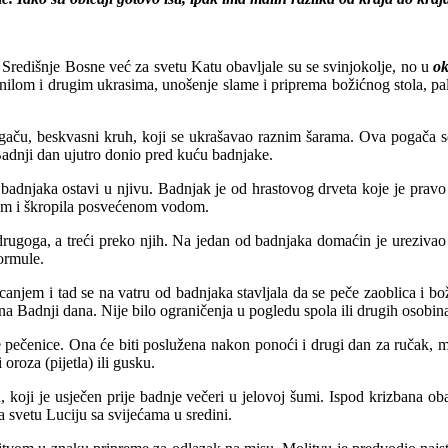
Središnje Bosne već za svetu Katu obavljale su se svinjokolje, no u
ok
enilom i drugim ukrasima, unošenje slame i priprema božićnog stola, pal
aču, beskvasni kruh, koji se ukrašavao raznim šarama. Ova pogača se
adnji dan ujutro donio pred kuću badnjake.
 badnjaka ostavi u njivu. Badnjak je od hrastovog drveta koje je pravo
tom i škropila posvećenom vodom.
o drugoga, a treći preko njih. Na jedan od badnjaka domaćin je ureziva
formule.
anjem i tad se na vatru od badnjaka stavljala da se peče zaoblica i b
na Badnji dana. Nije bilo ograničenja u pogledu spola ili drugih osobin
ečenice. Ona će biti poslužena nakon ponoći i drugi dan za ručak, mo
roza (pijetla) ili gusku.
 koji je usječen prije badnje večeri u jelovoj šumi. Ispod krizbana oba
 svetu Luciju sa svijećama u sredini.