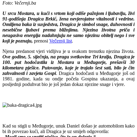
Foto: Večernji.ba
U srcu Mostara, u kući s vrtom koji odiše pažnjom i ljubavlju, živi
91-godišnja Dragica Brkić, žena nevjerojatne vitalnosti i vedrine.
Omiljena baka iz susjedstva, Dragica je simbol snage, duhovnosti i
nesebične ljubavi prema bližnjima. Njezina životna priča i
neugasiva energija nadahnjuju ne samo njezinu obitelj nego i sve
koji je poznaju,
prenosi
Večernji list
.
Njena predanost vjeri vidljiva je u svakom trenutku njezina života.
Ove godine, 5. siječnja, na pragu svetkovine Tri kralja, Dragica je
100. put hodočastila iz Mostara u Međugorje, prešavši 30
kilometara pješice. Putovanje, koje je trajalo šest sati, bilo je čin
zahvalnosti i zavjeta Gospi
. Dragica hodočasti u Međugorje još od
1981. godine, kada su ondje počela Gospina ukazanja, a ovaj
posljednji poduhvat bio je još jedan dokaz njezine snage i vjere.
Kad su stigli u Međugorje, unuk Daniel došao je automobilom kako
bi ih povezao kući, ali Dragica je uz smijeh odgovorila:
„Mogli smo se vratiti pješice, što je on dolazio.“