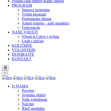
Postani član obitelji Radio Marija
PROGRAM
Stupovi programa
Tjedni program
Programska shema
Autori emisija – naši suradnici
Frekvencije
NAŠE VIJESTI
Vijesti iz Crkve i svijeta
Ljudi i običaji
KOLUMNE
VOLONTERI
DONIRAJTE
KONTAKT
×
O NAMA
Povijest
Svjetska obitelj
Naše vrijednosti
Naš tim
Riječ urednika