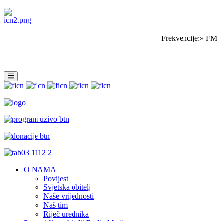
Frekvencije:» FM 
O NAMA
Povijest
Svjetska obitelj
Naše vrijednosti
Naš tim
Riječ urednika