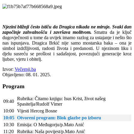
Njezini bližnji često ističu da Dragica nikada ne miruje. Svaki dan
započinje zahvalnošću i završava molitvom.
Smatra da je ključ
dugovječnosti u tome da uvijek imamo razlog za ustajanje i nešto što
nas ispunjava. Dragica Brkić nije samo mostarska baka – ona je
simbol izdržljivosti, radosti života i predanosti. U njezinom liku i
djelu susreću se prošlost i sadašnjost, povezujući generacije kroz
ljubav, vjeru i obitelj.
Izvor:
Večernji.ba
Objavljeno: 08. 01. 2025.
Program
Rubrika: Čitamo knjigu: Isus Krist, život našeg
09:40
Spasitelja/Rudolf Vimer
10:00
Vijesti Herceg Bosne
10:05
Otvoreni program: Blok glazbe po izboru
10:30
Emisija: O Međugorju/p.Mato Anić
11:20
Rubrika: Naša povijest/p.Mato Anić