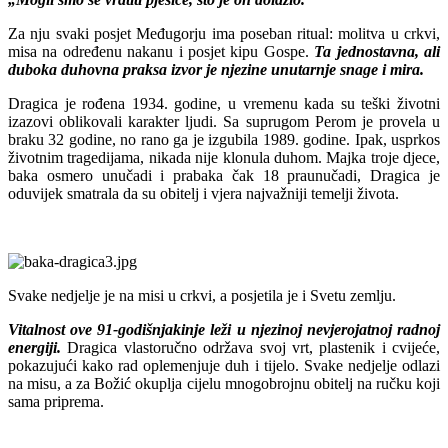
Za nju svaki posjet Međugorju ima poseban ritual: molitva u crkvi,
misa na određenu nakanu i posjet kipu Gospe.
Ta jednostavna, ali
duboka duhovna praksa izvor je njezine unutarnje snage i mira.
Dragica je rođena 1934. godine, u vremenu kada su teški životni
izazovi oblikovali karakter ljudi. Sa suprugom Perom je provela u
braku 32 godine, no rano ga je izgubila 1989. godine. Ipak, usprkos
životnim tragedijama, nikada nije klonula duhom. Majka troje djece,
baka osmero unučadi i prabaka čak 18 praunučadi, Dragica je
oduvijek smatrala da su obitelj i vjera najvažniji temelji života.
Svake nedjelje je na misi u crkvi, a posjetila je i Svetu zemlju.
Vitalnost ove 91-godišnjakinje leži u njezinoj nevjerojatnoj radnoj
energiji.
Dragica vlastoručno održava svoj vrt, plastenik i cvijeće,
pokazujući kako rad oplemenjuje duh i tijelo. Svake nedjelje odlazi
na misu, a za Božić okuplja cijelu mnogobrojnu obitelj na ručku koji
sama priprema.