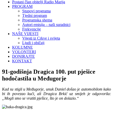
Postani član obitelji Radio Marija
PROGRAM
Stupovi programa
Tjedni program
Programska shema
Autori emisija – naši suradnici
Frekvencije
NAŠE VIJESTI
Vijesti iz Crkve i svijeta
Ljudi i običaji
KOLUMNE
VOLONTERI
DONIRAJTE
KONTAKT
91-godišnja Dragica 100. put pješice
hodočastila u Međugorje
Kad su stigli u Međugorje, unuk Daniel došao je automobilom kako
bi ih povezao kući, ali Dragica Brkić uz smijeh je odgovorila:
„Mogli smo se vratiti pješice, što je on dolazio.“