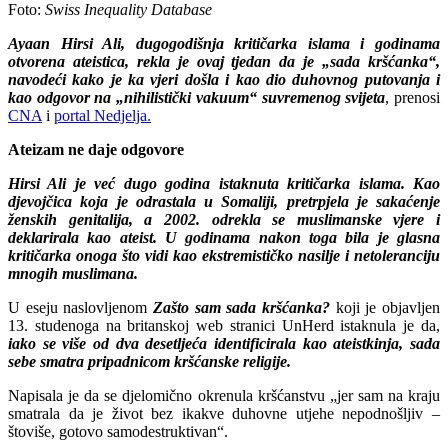
Foto:
Swiss Inequality Database
Ayaan Hirsi Ali, dugogodišnja kritičarka islama i godinama
otvorena ateistica, rekla je ovaj tjedan da je „sada kršćanka“,
navodeći kako je ka vjeri došla i kao dio duhovnog putovanja i
kao odgovor na „nihilistički vakuum“ suvremenog svijeta
, prenosi
CNA
i
portal Nedjelja.
Ateizam ne daje odgovore
Hirsi Ali je već dugo godina istaknuta kritičarka islama. Kao
djevojčica koja je odrastala u Somaliji, pretrpjela je sakaćenje
ženskih genitalija, a 2002. odrekla se muslimanske vjere i
deklarirala kao ateist. U godinama nakon toga bila je glasna
kritičarka onoga što vidi kao ekstremističko nasilje i netoleranciju
mnogih muslimana.
U eseju naslovljenom
Zašto sam sada kršćanka?
koji je objavljen
13. studenoga na britanskoj web stranici UnHerd istaknula je da,
iako se više od dva desetljeća identificirala kao ateistkinja, sada
sebe smatra pripadnicom kršćanske religije.
Napisala je da se djelomično okrenula kršćanstvu „jer sam na kraju
smatrala da je život bez ikakve duhovne utjehe nepodnošljiv –
štoviše, gotovo samodestruktivan“.