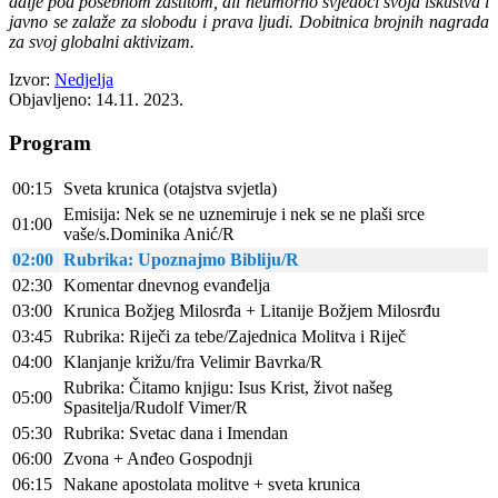
dalje pod posebnom zaštitom, ali neumorno svjedoči svoja iskustva i
javno se zalaže za slobodu i prava ljudi. Dobitnica brojnih nagrada
za svoj globalni aktivizam.
Izvor:
Nedjelja
Objavljeno: 14.11. 2023.
Program
00:15
Sveta krunica (otajstva svjetla)
Emisija: Nek se ne uznemiruje i nek se ne plaši srce
01:00
vaše/s.Dominika Anić/R
02:00
Rubrika: Upoznajmo Bibliju/R
02:30
Komentar dnevnog evanđelja
03:00
Krunica Božjeg Milosrđa + Litanije Božjem Milosrđu
03:45
Rubrika: Riječi za tebe/Zajednica Molitva i Riječ
04:00
Klanjanje križu/fra Velimir Bavrka/R
Rubrika: Čitamo knjigu: Isus Krist, život našeg
05:00
Spasitelja/Rudolf Vimer/R
05:30
Rubrika: Svetac dana i Imendan
06:00
Zvona + Anđeo Gospodnji
06:15
Nakane apostolata molitve + sveta krunica