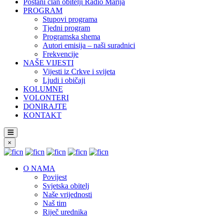
Postani član obitelji Radio Marija
PROGRAM
Stupovi programa
Tjedni program
Programska shema
Autori emisija – naši suradnici
Frekvencije
NAŠE VIJESTI
Vijesti iz Crkve i svijeta
Ljudi i običaji
KOLUMNE
VOLONTERI
DONIRAJTE
KONTAKT
×
O NAMA
Povijest
Svjetska obitelj
Naše vrijednosti
Naš tim
Riječ urednika