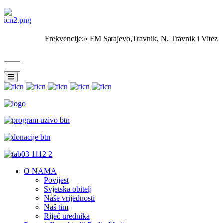
Frekvencije:» FM Sarajevo,Travnik, N. Travnik i Vit
O NAMA
Povijest
Svjetska obitelj
Naše vrijednosti
Naš tim
Riječ urednika