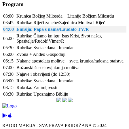
Program
03:00
Krunica Božjeg Milosrđa + Litanije Božjem Milosrđu
03:45
Rubrika: Riječi za tebe/Zajednica Molitva i Riječ
04:00
Emisija: Papa s nama/Laudato TV/R
Rubrika: Čitamo knjigu: Isus Krist, život našeg
05:00
Spasitelja/Rudolf Vimer/R
05:30
Rubrika: Svetac dana i Imendan
06:00
Zvona + Anđeo Gospodnji
06:15
Nakane apostolata molitve + sveta krunica/radosna otajstva
07:00
Božanski časoslov/jutarnja molitva
07:30
Najave i obavijesti (do 12:30)
08:00
Rubrika: Svetac dana i Imendan
08:15
Rubrika: Zanimljivosti
08:30
Rubrika: Upoznajmo Bibliju
RADIO MARIJA - SVA PRAVA PRIDRŽANA © 2024