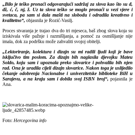
„Bilo je teško pronaći odgovarajući sadržaj za slova kao što su đ,
dž, ć, č, nj, ž. Uz ta slova teško se moglo pronaći u vezi vjere i
svetaca, pa sam si dala mašti na slobodu i odradila kreativno i
kvalitetno“,
objasnila je Rozić-Vasilj.
Proces stvaranja je trajao dva do tri mjeseca, baš zbog slova koja su
iziskivala više pažnje i razmišljanja, a pomoć za osmišljanje nije
imala, dok za podršku može zahvaliti svojoj obitelji.
„Lektoriranje, kolektura i dizajn su mi radili ljudi koji je bave
isključivo tim poslom. Za dizajn bih naglasila djevojku Mateu
Soldo, koju sam i upoznala preko slovarice i pohvalila bih njen
rad. Ona je uradila cijeli dizajn slovarice. Nakon toga je uslijedilo
čekanje odobrenja Nacionalne i univerzitetske biblioteke BiH u
Sarajevu, a na kraju sam i dobila svoj ISBN broj“,
pojasnila je
Ana.
Foto:
Hercegovina info