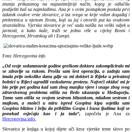
znanja prikazanog na najzanimljiviji način, kojeg je odlučila
podijeliti baš sa najmlađima. Ana je s ovim postupkom postala prvi
izdanik ovakve vrste slovarice, a iza svega se krije važan događaj i
prekretnica u njenom životu, koji su joj i otvorili put ka ovakvom
stvaralaštvu. Vjerska slovarica je već sada naišla na veliki odjek u
javnosti, a kako kaže, traži se jedna više u cijeloj Bosni i
Hercegovini, Hrvatskog ali i Europi.
Foto:
Hercegovina info
„Od svoje sedamnaeste godine greškom doktora zakompliciralo mi
se zdravlje sa rukom. Prošla sam šest operacija, a zadnju sam
imala prije nekoliko dana gdje su mi doktori iz Rijeke u privatnoj
bolnici u Rijeci ugradili vaskularnu protezu. Najveći okidač mi je
bio prije pet godina kad sam zbog manjka vjere i snage zbog svog
zdravstvenog problema otišla na Brdo ukazanja u Međugorju.
Tamo sam otišla sa svojom sestrom blizankom, mlađom sestrom i
majkom, a moleći u miru ispred Gospina kipa osjetila sam
Gospinu blizinu i želju da približim Gospu i Isusa ljudima koji se
ponekad osjećaju kao i ja tada“,
započela je Ana za
Hercegovina.info.
Slovarica je knjiga u kojoj dijete uči kroz vjerske teme slovo po