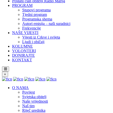
Postani član obitelji Radio Marija
PROGRAM
Stupovi programa
Tjedni program
Programska shema
Autori emisija – naši suradnici
Frekvencije
NAŠE VIJESTI
Vijesti iz Crkve i svijeta
Ljudi i običaji
KOLUMNE
VOLONTERI
DONIRAJTE
KONTAKT
×
O NAMA
Povijest
Svjetska obitelj
Naše vrijednosti
Naš tim
Riječ urednika