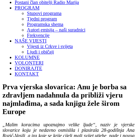
Postani član obitelji Radio Marija
PROGRAM
Stupovi programa
Tjedni program
Programska shema
Autori emisija – naši suradnici
Frekvencije
NAŠE VIJESTI
Vijesti iz Crkve i svijeta
Ljudi i običaji
KOLUMNE
VOLONTERI
DONIRAJTE
KONTAKT
Prva vjerska slovarica: Anu je borba sa
zdravljem nadahnula da približi vjeru
najmlađima, a sada knjigu žele širom
Europe
„Malim koracima upoznajmo velike ljude“, naziv je vjerske
slovarice koju je nedavno osmislila i plasirala 28-godišnja Ana
Rozić-Vasilj, a iza koje se krije cijeli mali svijet utjehe, nade i novog