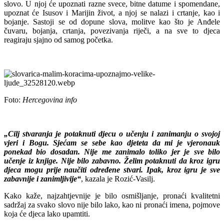
slovo. U njoj će upoznati razne svece, bitne datume i spomendane,
upoznat će Isusov i Marijin život, a njoj se nalazi i crtanje, kao i
bojanje. Sastoji se od dopune slova, molitve kao što je Anđele
čuvaru, bojanja, crtanja, povezivanja riječi, a na sve to djeca
reagiraju sjajno od samog početka.
Foto:
Hercegovina info
„Cilj stvaranja je potaknuti djecu o učenju i zanimanju o svojoj
vjeri i Bogu. Sjećam se sebe kao djeteta da mi je vjeronauk
ponekad bio dosadan. Nije me zanimalo toliko jer je sve bilo
učenje iz knjige. Nije bilo zabavno. Želim potaknuti da kroz igru
djeca mogu prije naučiti određene stvari. Ipak, kroz igru je sve
zabavnije i zanimljivije“
, kazala je Rozić-Vasilj.
Kako kaže, najzahtjevnije je bilo osmišljanje, pronaći kvalitetni
sadržaj za svako slovo nije bilo lako, kao ni pronaći imena, pojmove
koja će djeca lako upamtiti.