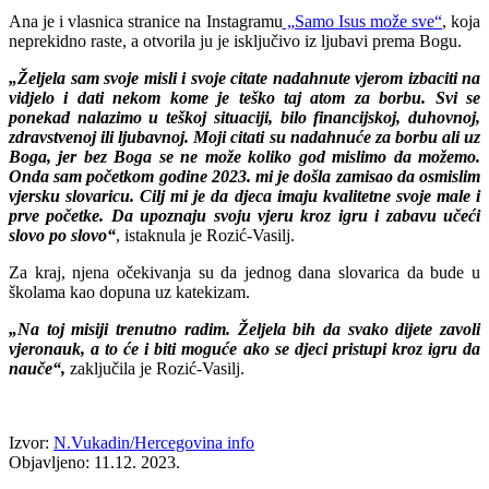
Ana je i vlasnica stranice na Instagramu
„Samo Isus može sve“
, koja
neprekidno raste, a otvorila ju je isključivo iz ljubavi prema Bogu.
„Željela sam svoje misli i svoje citate nadahnute vjerom izbaciti na
vidjelo i dati nekom kome je teško taj atom za borbu. Svi se
ponekad nalazimo u teškoj situaciji, bilo financijskoj, duhovnoj,
zdravstvenoj ili ljubavnoj. Moji citati su nadahnuće za borbu ali uz
Boga, jer bez Boga se ne može koliko god mislimo da možemo.
Onda sam početkom godine 2023. mi je došla zamisao da osmislim
vjersku slovaricu. Cilj mi je da djeca imaju kvalitetne svoje male i
prve početke. Da upoznaju svoju vjeru kroz igru i zabavu učeći
slovo po slovo“
, istaknula je Rozić-Vasilj.
Za kraj, njena očekivanja su da jednog dana slovarica da bude u
školama kao dopuna uz katekizam.
„Na toj misiji trenutno radim. Željela bih da svako dijete zavoli
vjeronauk, a to će i biti moguće ako se djeci pristupi kroz igru da
nauče“,
zaključila je Rozić-Vasilj.
Izvor:
N.Vukadin/Hercegovina info
Objavljeno: 11.12. 2023.