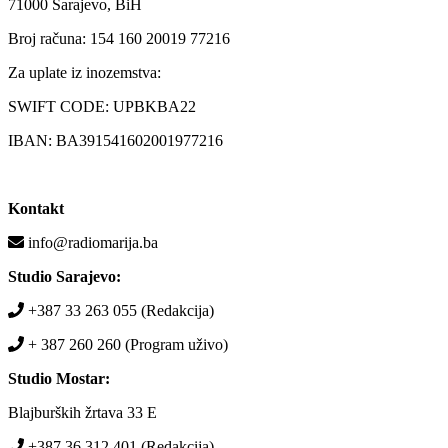
71000 Sarajevo, BiH
Broj računa: 154 160 20019 77216
Za uplate iz inozemstva:
SWIFT CODE: UPBKBA22
IBAN: BA391541602001977216
Kontakt
info@radiomarija.ba
Studio Sarajevo:
+387 33 263 055 (Redakcija)
+ 387 260 260 (Program uživo)
Studio Mostar:
Blajburških žrtava 33 E
+387 36 312 401 (Redakcija)