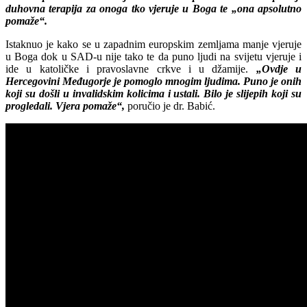
duhovna terapija za onoga tko vjeruje u Boga te „ona apsolutno
pomaže“.
Istaknuo je kako se u zapadnim europskim zemljama manje vjeruje
u Boga dok u SAD-u nije tako te da puno ljudi na svijetu vjeruje i
ide u katoličke i pravoslavne crkve i u džamije.
„Ovdje u
Hercegovini Međugorje je pomoglo mnogim ljudima. Puno je onih
koji su došli u invalidskim kolicima i ustali. Bilo je slijepih koji su
progledali. Vjera pomaže“,
poručio je dr. Babić.