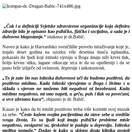
„Čak i u definiciji Svjetske zdravstvene organizacije koja definira
zdravlje bilo je opisano kao psihičko, fizičko i socijalno, a sada je i
duhovno blagostanje.“
istaknuo je dr.Babić.
Naveo je kako je Harvardsko sveučilište provelo istraživanje koje je,
trajalo deset godina na uzorku više desetina tisuća ispitanika,
pokazalo da ljudi koji istinski vjeruju u Boga imaju niži krvni tlak,
bolju krvnu sliku, lagane otkucaje srca te da su opušteniji i da se
puno brže izliječe od ovisnosti, depresije i anksioznosti.
„To je zato što nas istinska duhovnost uči da budemo pozitivni, da
pozitivno mislimo. Kada istinski vjerujemo u Boga i živimo s u
skladu s vjerom ne možemo biti negativni ni bezobrazni. Kada
mislimo negativno, mi smo napeti, u grču, puls i tlak su povećani,
a srce ubrzano kuca“,
objasnio je dr. Babić.
Kazao je kako da bi mislili pozitivno treba više koristiti svoj mozak
za sebe.
“Često kažem svojim pacijentima da stave sebe u središte
svoga života. To su ljudi koji imaju psihičke probleme misle
negativno, nesigurni su, tjeskobni te padaju u depresiju. Istinska
molitva pomaže.“ Dodao je kako u sklopu dosta klinika postoji