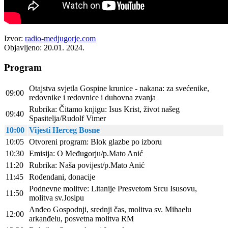
Izvor:
radio-medjugorje.com
Objavljeno: 20.01. 2024.
Program
Otajstva svjetla Gospine krunice - nakana: za svećenike,
09:00
redovnike i redovnice i duhovna zvanja
Rubrika: Čitamo knjigu: Isus Krist, život našeg
09:40
Spasitelja/Rudolf Vimer
10:00
Vijesti Herceg Bosne
10:05
Otvoreni program: Blok glazbe po izboru
10:30
Emisija: O Međugorju/p.Mato Anić
11:20
Rubrika: Naša povijest/p.Mato Anić
11:45
Rođendani, donacije
Podnevne molitve: Litanije Presvetom Srcu Isusovu,
11:50
molitva sv.Josipu
Anđeo Gospodnji, srednji čas, molitva sv. Mihaelu
12:00
arkanđelu, posvetna molitva RM