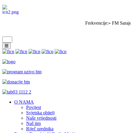
Frekvencije:» FM Saraje
O NAMA
Povijest
Svjetska obitelj
Naše vrijednosti
Naš tim
Riječ urednika