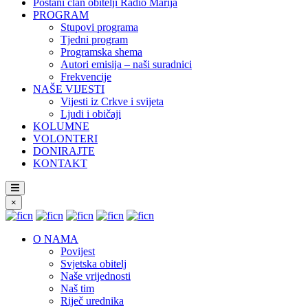
Postani član obitelji Radio Marija
PROGRAM
Stupovi programa
Tjedni program
Programska shema
Autori emisija – naši suradnici
Frekvencije
NAŠE VIJESTI
Vijesti iz Crkve i svijeta
Ljudi i običaji
KOLUMNE
VOLONTERI
DONIRAJTE
KONTAKT
×
O NAMA
Povijest
Svjetska obitelj
Naše vrijednosti
Naš tim
Riječ urednika