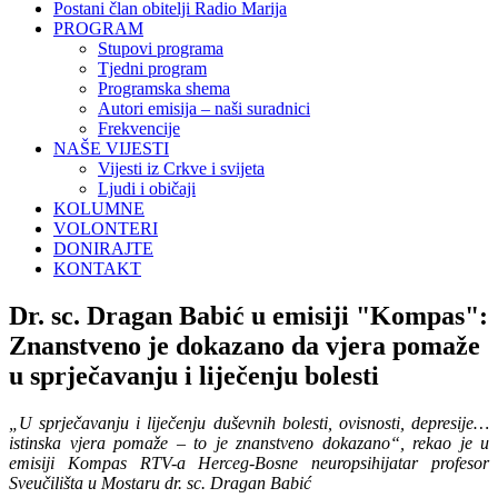
Postani član obitelji Radio Marija
PROGRAM
Stupovi programa
Tjedni program
Programska shema
Autori emisija – naši suradnici
Frekvencije
NAŠE VIJESTI
Vijesti iz Crkve i svijeta
Ljudi i običaji
KOLUMNE
VOLONTERI
DONIRAJTE
KONTAKT
Dr. sc. Dragan Babić u emisiji "Kompas":
Znanstveno je dokazano da vjera pomaže
u sprječavanju i liječenju bolesti
„U sprječavanju i liječenju duševnih bolesti, ovisnosti, depresije…
istinska vjera pomaže – to je znanstveno dokazano“, rekao je u
emisiji Kompas RTV-a Herceg-Bosne neuropsihijatar profesor
Sveučilišta u Mostaru dr. sc. Dragan Babić