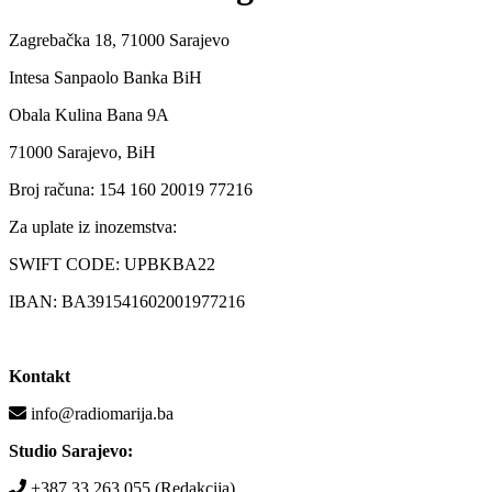
Zagrebačka 18, 71000 Sarajevo
Intesa Sanpaolo Banka BiH
Obala Kulina Bana 9A
71000 Sarajevo, BiH
Broj računa: 154 160 20019 77216
Za uplate iz inozemstva:
SWIFT CODE: UPBKBA22
IBAN: BA391541602001977216
Kontakt
info@radiomarija.ba
Studio Sarajevo:
+387 33 263 055 (Redakcija)