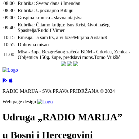
08:00
Rubrika: Svetac dana i Imendan
08:30
Rubrika: Upoznajmo Bibliju
09:00
Gospina krunica - slavna otajstva
Rubrika: Čitamo knjigu: Isus Krist, život našeg
09:40
Spasitelja/Rudolf Vimer
10:15
Emisija: Ja sam trs, a vi loze/Mirjana Arslan/R
10:55
Duhovna misao
Misa - župa Bezgrešnog začeća BDM - Crkvica, Zenica -
11:00
Obljetnica 150g. župe, predslavi mons.Tomo Vukšić
RADIO MARIJA - SVA PRAVA PRIDRŽANA © 2024
Web page design
Udruga „RADIO MARIJA”
u Bosni i Hercegovini