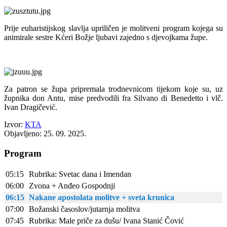
Prije euharistijskog slavlja upriličen je molitveni program kojega su
animirale sestre Kćeri Božje ljubavi zajedno s djevojkama župe.
Za patron se župa pripremala trodnevnicom tijekom koje su, uz
župnika don Antu, mise predvodili fra Silvano di Benedetto i vlč.
Ivan Dragičević.
Izvor:
KTA
Objavljeno: 25. 09. 2025.
Program
05:15
Rubrika: Svetac dana i Imendan
06:00
Zvona + Anđeo Gospodnji
06:15
Nakane apostolata molitve + sveta krunica
07:00
Božanski časoslov/jutarnja molitva
07:45
Rubrika: Male priče za dušu/ Ivana Stanić Čović