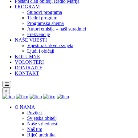
Postani član obitelji Radio Marija
PROGRAM
Stupovi programa
Tjedni program
Programska shema
Autori emisija – naši suradnici
Frekvencije
NAŠE VIJESTI
Vijesti iz Crkve i svijeta
Ljudi i običaji
KOLUMNE
VOLONTERI
DONIRAJTE
KONTAKT
×
O NAMA
Povijest
Svjetska obitelj
Naše vrijednosti
Naš tim
Riječ urednika