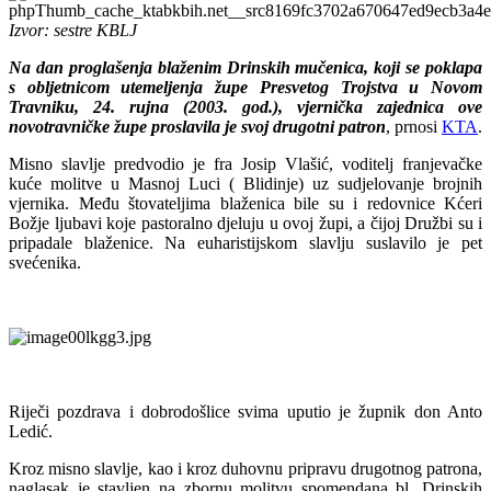
Izvor: sestre KBLJ
Na dan proglašenja blaženim Drinskih mučenica, koji se poklapa
s obljetnicom utemeljenja župe Presvetog Trojstva u Novom
Travniku, 24. rujna (2003. god.), vjernička zajednica ove
novotravničke župe proslavila je svoj drugotni patron
, prnosi
KTA
.
Misno slavlje predvodio je fra Josip Vlašić, voditelj franjevačke
kuće molitve u Masnoj Luci ( Blidinje) uz sudjelovanje brojnih
vjernika. Među štovateljima blaženica bile su i redovnice Kćeri
Božje ljubavi koje pastoralno djeluju u ovoj župi, a čijoj Družbi su i
pripadale blaženice. Na euharistijskom slavlju suslavilo je pet
svećenika.
Riječi pozdrava i dobrodošlice svima uputio je župnik don Anto
Ledić.
Kroz misno slavlje, kao i kroz duhovnu pripravu drugotnog patrona,
naglasak je stavljen na zbornu molitvu spomendana bl. Drinskih