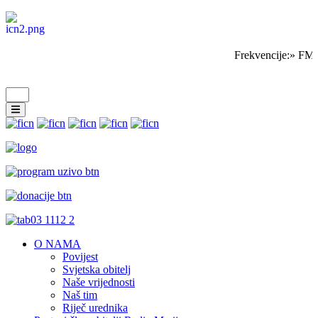
Frekvencije:» FM 
O NAMA
Povijest
Svjetska obitelj
Naše vrijednosti
Naš tim
Riječ urednika