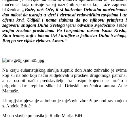
mučenica koja opisuje vapaj nazočnih vjernika koji traže zagovor
blaženica:
„Bože, naš Oče, ti si blaženim Drinskim mučenicama
dao milost da ustraju u vjeri i vjernosti redovničkim zavjetima i uz
cijenu krvi. Udijeli i nama slabima da po njihovu primjeru i
zagovoru snagom Duha Svetoga vjeru odvažno svjedočimo i tebe
svojim životom proslavimo. Po Gospodinu našem Isusu Kristu,
Sinu tvome, koji s tobom živi i kraljice u jedinstvu Duha Svetoga,
Bog po sve vijeke vjekova. Amen.“
Na kraju euharistijskog slavlja župnik don Anto zahvalio je svima
koji su na bilo koji način sudjelovali u proslavi drugotnoga patrona,
a na osobit način predslavitelju fra Josipu kojemu je uručio i
prigodni dar: repliku slike bl. Drinskih mučenica autora Ante
Mamuše.
Liturgijsko pjevanje animirao je mješoviti zbor župe pod ravnanjem
s. Anđele Brkić.
Misno slavlje prenosila je Radio Marija BiH.