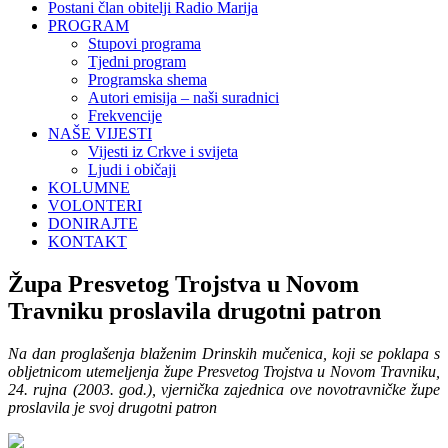
Postani član obitelji Radio Marija
PROGRAM
Stupovi programa
Tjedni program
Programska shema
Autori emisija – naši suradnici
Frekvencije
NAŠE VIJESTI
Vijesti iz Crkve i svijeta
Ljudi i običaji
KOLUMNE
VOLONTERI
DONIRAJTE
KONTAKT
Župa Presvetog Trojstva u Novom
Travniku proslavila drugotni patron
Na dan proglašenja blaženim Drinskih mučenica, koji se poklapa s
obljetnicom utemeljenja župe Presvetog Trojstva u Novom Travniku,
24. rujna (2003. god.), vjernička zajednica ove novotravničke župe
proslavila je svoj drugotni patron