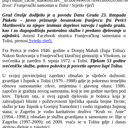
Izvor: Franjevački samostan u Tolisi / Svjetlo riječi
Grad Orašje dodijelio je u povodu Dana Grada 23. listopada
Plaketu – javno priznanje bosanskom franjevcu fra Perici
Martinoviću za njegov izniman doprinos razvoju i ugledu grada,
kao i za dugogodišnju pastoralnu službu i predano djelovanje u
zajednici,
donosi Facebook stranica Franjevačkog samostana u
Tolisi, prenosi
Svjetlo riječi.
Fra Perica je rođen 1946. godine u Donjoj Mahali (župa Tolisa).
Nakon školovanja u Franjevačkoj klasičnoj gimnaziji u Visokom, za
svećenika je zaređen 9. srpnja 1972. u Tolisi.
Tijekom 53 godine
svećeničke službe, gotovo polovicu je posvetio upravo župi Tolisa.
U svojoj provincijskoj zajednici obnašao je sljedeće dužnosti:
gvardijan i župnik u Tolisi (1979.–1988) gdje je pokrenuo temeljitu
obnovu samostanske crkve, umjetnina i glavnog oltara; 1986.
započeo je gradnju novog samostana, koji je iste godine stavljen pod
krov. Tijekom rata, u ovoj zgradi djelovala je bolnica koja je
zahvaljujući blizini i požrtvovnosti liječnika spasila brojne živote;
služio je kao župnik u Gornjoj Tramošnici i vodio izgradnju župnog
stana; u Zagrebu je vodio karitativno društvo “Kruh sv. Ante”
(1994.–1998.); obnašao je službu gvardijana u samostanu sv. Ilije u
Zagrebu (1997-2009); od 2009. vraća se u Tolisu gdje i danas
aktivno djeluje u zajednici.