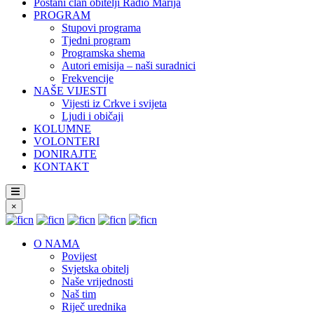
Postani član obitelji Radio Marija
PROGRAM
Stupovi programa
Tjedni program
Programska shema
Autori emisija – naši suradnici
Frekvencije
NAŠE VIJESTI
Vijesti iz Crkve i svijeta
Ljudi i običaji
KOLUMNE
VOLONTERI
DONIRAJTE
KONTAKT
×
O NAMA
Povijest
Svjetska obitelj
Naše vrijednosti
Naš tim
Riječ urednika