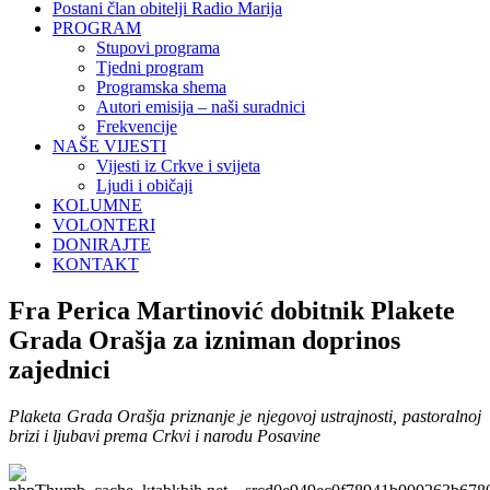
Postani član obitelji Radio Marija
PROGRAM
Stupovi programa
Tjedni program
Programska shema
Autori emisija – naši suradnici
Frekvencije
NAŠE VIJESTI
Vijesti iz Crkve i svijeta
Ljudi i običaji
KOLUMNE
VOLONTERI
DONIRAJTE
KONTAKT
Fra Perica Martinović dobitnik Plakete
Grada Orašja za izniman doprinos
zajednici
Plaketa Grada Orašja priznanje je njegovoj ustrajnosti, pastoralnoj
brizi i ljubavi prema Crkvi i narodu Posavine