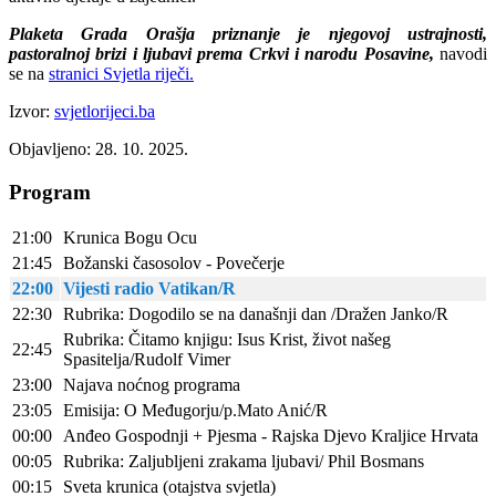
Plaketa Grada Orašja priznanje je njegovoj ustrajnosti,
pastoralnoj brizi i ljubavi prema Crkvi i narodu Posavine,
navodi
se na
stranici Svjetla riječi.
Izvor:
svjetlorijeci.ba
Objavljeno: 28. 10. 2025.
Program
21:00
Krunica Bogu Ocu
21:45
Božanski časosolov - Povečerje
22:00
Vijesti radio Vatikan/R
22:30
Rubrika: Dogodilo se na današnji dan /Dražen Janko/R
Rubrika: Čitamo knjigu: Isus Krist, život našeg
22:45
Spasitelja/Rudolf Vimer
23:00
Najava noćnog programa
23:05
Emisija: O Međugorju/p.Mato Anić/R
00:00
Anđeo Gospodnji + Pjesma - Rajska Djevo Kraljice Hrvata
00:05
Rubrika: Zaljubljeni zrakama ljubavi/ Phil Bosmans
00:15
Sveta krunica (otajstva svjetla)