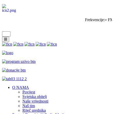
Frekvencije:» FM
O NAMA
Povijest
Svjetska obitelj
Naše vrijednosti
Naš tim
Riječ urednika