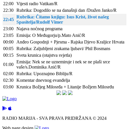
22:00
Vijesti radio Vatikan/R
22:30
Rubrika: Dogodilo se na današnji dan /Dražen Janko/R
Rubrika: Čitamo knjigu: Isus Krist, život našeg
22:45
Spasitelja/Rudolf Vimer
23:00
Najava noćnog programa
23:05
Emisija: O Međugorju/p.Mato Anić/R
00:00
Anđeo Gospodnji + Pjesma - Rajska Djevo Kraljice Hrvata
00:05
Rubrika: Zaljubljeni zrakama ljubavi/ Phil Bosmans
00:15
Sveta krunica (otajstva svjetla)
Emisija: Nek se ne uznemiruje i nek se ne plaši srce
01:00
vaše/s.Dominika Anić/R
02:00
Rubrika: Upoznajmo Bibliju/R
02:30
Komentar dnevnog evanđelja
03:00
Krunica Božjeg Milosrđa + Litanije Božjem Milosrđu
RADIO MARIJA - SVA PRAVA PRIDRŽANA © 2024
Web page design