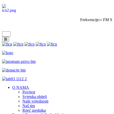
Frekvencije:» FM Sa
O NAMA
Povijest
Svjetska obitelj
Naše vrijednosti
Naš tim
Riječ urednika