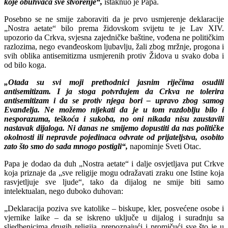
koje obuhvaća sve stvorenje“,
istaknuo je Papa.
Posebno se ne smije zaboraviti da je prvo usmjerenje deklaracije
„Nostra aetate“ bilo prema židovskom svijetu te je Lav XIV.
upozorio da Crkva, svjesna zajedničke baštine, vođena ne političkim
razlozima, nego evanđeoskom ljubavlju, žali zbog mržnje, progona i
svih oblika antisemitizma usmjerenih protiv Židova u svako doba i
od bilo koga.
„Otada su svi moji prethodnici jasnim riječima osudili
antisemitizam. I ja stoga potvrđujem da Crkva ne tolerira
antisemitizam i da se protiv njega bori – upravo zbog samog
Evanđelja. Ne možemo nijekati da je u tom razdoblju bilo i
nesporazuma, teškoća i sukoba, no oni nikada nisu zaustavili
nastavak dijaloga. Ni danas ne smijemo dopustiti da nas političke
okolnosti ili nepravde pojedinaca odvrate od prijateljstva, osobito
zato što smo do sada mnogo postigli“,
napominje Sveti Otac.
Papa je dodao da duh „Nostra aetate“ i dalje osvjetljava put Crkve
koja priznaje da „sve religije mogu odražavati zraku one Istine koja
rasvjetljuje sve ljude“, tako da dijalog ne smije biti samo
intelektualan, nego duboko duhovan:
„Deklaracija poziva sve katolike – biskupe, kler, posvećene osobe i
vjernike laike – da se iskreno uključe u dijalog i suradnju sa
sljedbenicima drugih religija, prepoznajući i promičući sve što je u