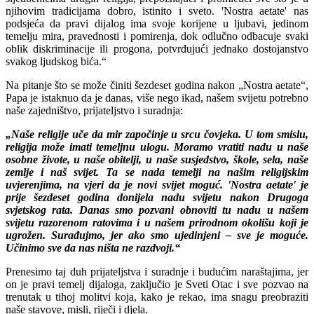
njihovim tradicijama dobro, istinito i sveto. 'Nostra aetate' nas
podsjeća da pravi dijalog ima svoje korijene u ljubavi, jedinom
temelju mira, pravednosti i pomirenja, dok odlučno odbacuje svaki
oblik diskriminacije ili progona, potvrđujući jednako dostojanstvo
svakog ljudskog bića.“
Na pitanje što se može činiti šezdeset godina nakon „Nostra aetate“,
Papa je istaknuo da je danas, više nego ikad, našem svijetu potrebno
naše zajedništvo, prijateljstvo i suradnja:
„Naše religije uče da mir započinje u srcu čovjeka. U tom smislu,
religija može imati temeljnu ulogu. Moramo vratiti nadu u naše
osobne živote, u naše obitelji, u naše susjedstvo, škole, sela, naše
zemlje i naš svijet. Ta se nada temelji na našim religijskim
uvjerenjima, na vjeri da je novi svijet moguć. 'Nostra aetate' je
prije šezdeset godina donijela nadu svijetu nakon Drugoga
svjetskog rata. Danas smo pozvani obnoviti tu nadu u našem
svijetu razorenom ratovima i u našem prirodnom okolišu koji je
ugrožen. Surađujmo, jer ako smo ujedinjeni – sve je moguće.
Učinimo sve da nas ništa ne razdvoji.“
Prenesimo taj duh prijateljstva i suradnje i budućim naraštajima, jer
on je pravi temelj dijaloga, zaključio je Sveti Otac i sve pozvao na
trenutak u tihoj molitvi koja, kako je rekao, ima snagu preobraziti
naše stavove, misli, riječi i djela.