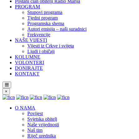
Postani član obitelji Radio Marija
PROGRAM
Stupovi programa
Tjedni program
Programska shema
Autori emisija – naši suradnici
Frekvencije
NAŠE VIJESTI
Vijesti iz Crkve i svijeta
Ljudi i običaji
KOLUMNE
VOLONTERI
DONIRAJTE
KONTAKT
×
O NAMA
Povijest
Svjetska obitelj
Naše vrijednosti
Naš tim
Riječ urednika