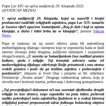
Papa Lav XIV. na općoj audijenciji 29. listopada 2025.
(@VATICAN MEDIA)
U općoj audijenciji 29. listopada, kojoj su nazočili i brojni
predstavnici različitih religijskih zajednica, papa Lav XIV. tumačio
je Isusove riječi upućene Samarijanki „Bog je duh i koji se njemu
klanjaju, u duhu i istini treba da se klanjaju“,
prenosi
Vatican
News
.
Papa je istaknuo da taj susret otkriva samu bît autentičnog
međureligijskog dijaloga: razmjenu koja se uspostavlja kada se ljudi
iskreno otvaraju jedni drugima, pažljivim slušanjem i uzajamnim
obogaćivanjem.
„U susretu sa Samarijankom Isus nadilazi granice
kulture, spola i religije. Taj trenutak zahvaća samu srž
međureligijskog dijaloga: otkrivanje Božje prisutnosti s onu stranu
svakih granica i poziv da ga tražimo zajedno, s poštovanjem i
poniznošću“
, objasnio je Sveti Otac i prisjetio se 60. obljetnice
Deklaracije „Nostra aetate“ Drugoga vatikanskog sabora, koja je
otvorila novi horizont susreta, poštovanja i duhovnog gostoprimstva.
„Taj prosvjetljujući dokument uči nas susretati sljedbenike drugih
religija ne kao strance, nego suputnike na putu istine; poštovati
razlike potvrđujući našu zajedničku ljudskost; te u svakoj iskrenoj
religijskoj potrazi prepoznavati odraz jedinoga božanskog otajstva