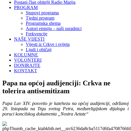
Postani član obitelji Radio Marija
PROGRAM
Stupovi programa
Tjedni program
Programska shema
Autori emisija – naši suradnici
Frekvencije
NAŠE VIJESTI
Vijesti iz Crkve i svijeta
Ljudi i običaji
KOLUMNE
VOLONTERI
DONIRAJTE
KONTAKT
Papa na općoj audijenciji: Crkva ne
tolerira antisemitizam
Papa Lav XIV. posvetio je katehezu na općoj audijenciji, održanoj
29. listopada na Trgu svetog Petra, međureligijskom dijalogu i
poruci koncilskog dokumenta „Nostra Aetate“