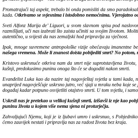
Promatrajući taj aspekt, trebalo bi onda pomisliti da smo paradoksa
kada. O
tkrivamo se svjesnima i istodobno nemoćnima. Vjerojatno odat
Sveti Alfonz Marija de’ Liguori, u svom slavnom spisu pod naslov
razmišljati, uči nas izabrati što zaista učiniti sa svojim životom. Moli
autentično, u svijesti da nas zemaljski hod pripravlja za vječnost.
Ipak, mnoge suvremene antropološke vizije obećavaju imanentne besm
našega vremena. Može li znanost doista pobijediti smrt? No potom, mo
Kristovo uskrsnuće otkriva nam da smrt nije suprotstavljena životu
kušnji, predokusimo puninu onoga što će se dogoditi nakon smrti.
Evanđelist Luka kao da nazire taj nagovještaj svjetla u tami kada, 
unaprijed nagovješćuje uskrsno jutro, već sjaji u mraku neba koje se j
događaj kadar potpuno osvijetliti otajstvo smrti. U tom svjetlu, i samo 
Uskrsli nas je pretekao u velikoj kušnji smrti, izišavši iz nje kao
puninu života u kojem više nema sjena ni proturječja.
Zahvaljujući Njemu, koji je iz ljubavi umro i uskrsnuo, s Pobjedn
ćemo zauvijek nestati i pripravlja nas za radost života bez kraja.