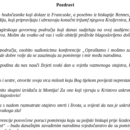
Pozdravi
hodočasnike koji dolaze iz Francuske, a posebno iz biskupije Rennes,
, koji pripravljaju i ubrzavaju konačni trijumf njegova Kraljevstva, 
gleskoga govornog područja koji danas sudjeluju na ovoj audijencij
va. Molim da svatko od vas i vaše obitelji proživite blagoslovljeno d
ručja, osobito sudionicima konferencije „Opraštamo i molimo za 
de dobre volje da se zauzimaju za pomirenje i mir među narodima.
podina da nas nauči živjeti svaki dan u svjetlu vazmenoga otajstva
sestre, otvorite svoja srca milosti koju Bog tijekom povijesti neprest
o skupini izviđača iz Montija! Za one koji vjeruju u Kristovo uskrsn
lagoslovio!
adom razmatrate otajstvo smrti i života, u svijesti da nas je uskrsli 
svakoga zla!
encije posvećene poruci pomirenja koju su poljski biskupi prije šezdes
t“ – budu današnjim zavađenim narodima svjedočanstvo da su pomirenj