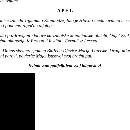
goslivljam!
A P E L
ce između Tajlanda i Kambodže; bilo je žrtava i među civilima te su t
u i ponovno započnu dijalog.
ito pozdravljam članove karizmatske kamilijanske obitelji, Odjel Zr
nu gimnaziju iz Pescare i Institut „Fermi“ iz Leccea.
Danas slavimo spomen Blažene Djevice Marije Loretske. Dragi mladi, u 
ni parovi, povjerite Majci Isusovoj svoj bračni put.
Svima vam podjeljujem svoj blagoslov!