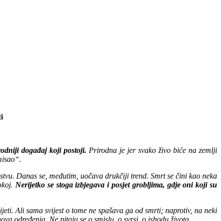
i
dniji događaj koji postoji.
Prirodna je jer svako živo biće na zemlji
misao“.
jstvu. Danas se, međutim, uočava drukčiji trend. Smrt se čini kao neka
okoj.
Nerijetko se stoga izbjegava i posjet grobljima, gdje oni koji su
jeti. Ali sama svijest o tome ne spašava ga od smrti; naprotiv, na neki
ova određenja. Ne pitaju se o smislu, o svrsi, o ishodu života.