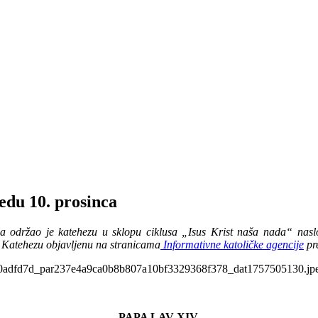
jedu 10. prosinca
ca održao je katehezu u sklopu ciklusa „Isus Krist naša nada“ nasl
. Katehezu objavljenu na stranicama
Informativne katoličke agencije
pre
PAPA LAV XIV.