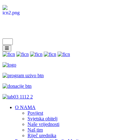
O NAMA
Povijest
Svjetska obitelj
Naše vrijednosti
Naš tim
Riječ urednika