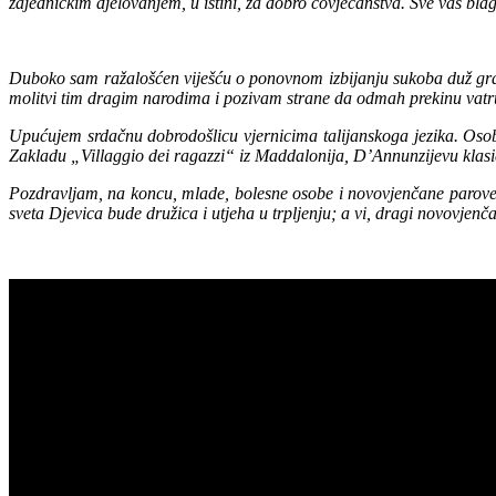
zajedničkim djelovanjem, u istini, za dobro čovječanstva. Sve vas bla
Duboko sam ražalošćen viješću o ponovnom izbijanju sukoba duž grani
molitvi tim dragim narodima i pozivam strane da odmah prekinu vatr
Upućujem srdačnu dobrodošlicu vjernicima talijanskoga jezika. Osob
Zakladu „Villaggio dei ragazzi“ iz Maddalonija, D’Annunzijevu klasič
Pozdravljam, na koncu, mlade, bolesne osobe i novovjenčane parove. 
sveta Djevica bude družica i utjeha u trpljenju; a vi, dragi novovjenča