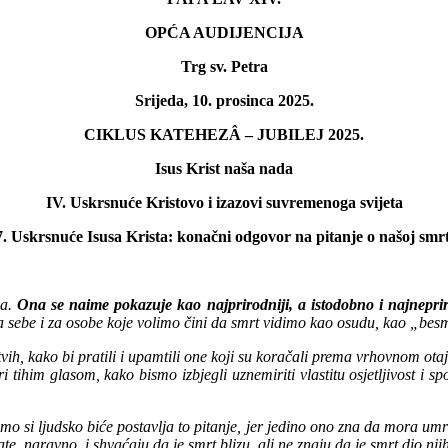
OPĆA AUDIJENCIJA
Trg sv. Petra
Srijeda, 10. prosinca 2025.
CIKLUS KATEHEZÂ – JUBILEJ 2025.
Isus Krist naša nada
IV. Uskrsnuće Kristovo i izazovi suvremenoga svijeta
7. Uskrsnuće Isusa Krista: konačni odgovor na pitanje o našoj smrt
ja.
Ona se naime pokazuje kao najprirodniji, a istodobno i najnepriro
za sebe i za osobe koje volimo čini da smrt vidimo kao osudu, kao „bes
vih, kako bi pratili i upamtili one koji su koračali prema vrhovnom ota
 tihim glasom, kako bismo izbjegli uznemiriti vlastitu osjetljivost i sp
amo si ljudsko biće postavlja to pitanje, jer jedino ono zna da mora umri
e, naravno, i shvaćaju da je smrt blizu, ali ne znaju da je smrt dio njih