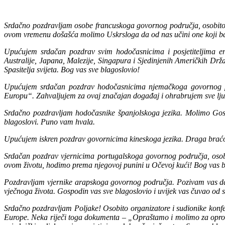
Srdačno pozdravljam osobe francuskoga govornog područja, osobito 
ovom vremenu došašća molimo Uskrsloga da od nas učini one koji bdiju
Upućujem srdačan pozdrav svim hodočasnicima i posjetiteljima en
Australije, Japana, Malezije, Singapura i Sjedinjenih Američkih Drža
Spasitelja svijeta. Bog vas sve blagoslovio!
Upućujem srdačan pozdrav hodočasnicima njemačkoga govornog pod
Europu“. Zahvaljujem za ovaj značajan događaj i ohrabrujem sve lju
Srdačno pozdravljam hodočasnike španjolskoga jezika. Molimo Gos
blagoslovi. Puno vam hvala.
Upućujem iskren pozdrav govornicima kineskoga jezika. Draga braćo i 
Srdačan pozdrav vjernicima portugalskoga govornog područja, osobit
ovom životu, hodimo prema njegovoj punini u Očevoj kući! Bog vas b
Pozdravljam vjernike arapskoga govornog područja. Pozivam vas da s n
vječnoga života. Gospodin vas sve blagoslovio i uvijek vas čuvao od 
Srdačno pozdravljam Poljake! Osobito organizatore i sudionike konfer
Europe. Neka riječi toga dokumenta – „Opraštamo i molimo za opros