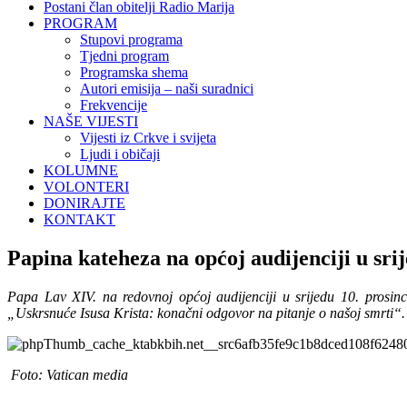
Postani član obitelji Radio Marija
PROGRAM
Stupovi programa
Tjedni program
Programska shema
Autori emisija – naši suradnici
Frekvencije
NAŠE VIJESTI
Vijesti iz Crkve i svijeta
Ljudi i običaji
KOLUMNE
VOLONTERI
DONIRAJTE
KONTAKT
Papina kateheza na općoj audijenciji u sri
Papa Lav XIV. na redovnoj općoj audijenciji u srijedu 10. prosin
„Uskrsnuće Isusa Krista: konačni odgovor na pitanje o našoj smrti“
Foto: Vatican media