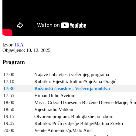
Izvor:
IKA
Objavljeno: 10. 12. 2025.
Program
17:00
Najave i obavijesti večernjeg programa
17:10
Rubrika: Vijesti iz kulture/Snježana Dragić
17:30
Božanski časoslov - Večernja molitva
17:55
Himan Duhu Svetom
18:00
Misa - Crkva Uznesenja Blažene Djevice Marije, Širo
18:50
Vijesti radio Vatikan
19:15
Otvoreni program: Blok glazbe po izboru
19:45
Rubrika: Priča iz dječje Biblije/Martina Zovko
20:00
Venite Adoremus/p.Mato Anić