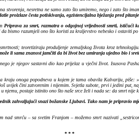
lna stvorenja, nesretna ne samo zato što umiremo, nego i zato što im
le proizlaze česta potiskivanja, egzistencijalna bježanja pred pitanj
om
Priprava za smrt, razmatra o odgojnoj vrijednosti smrti, ističući ka
ti da bismo razumjeli ono što koristi za kraljevstvo nebesko i ostaviti po 
rtnosti; teoretiziraju produljenje zemaljskog života kroz tehnologij
že li sama znanost jamčiti da bi život bez umiranja ujedno bio i sret
, nego je njegov sastavni dio kao prijelaz u vječni život. Isusova Pa
na kraju onoga popodneva u kojem je tama obavila Kalvariju, piše: » B
oš uvijek čini zatvorenim i nijemim. Svjetla subote, prvi i jedini put,
u njemu, postaje istinito ono što naše srce želi i nada se: da smrt nije kr
 pobjednik zahvaljujući snazi božanske Ljubavi. Tako nam je pripravi
ikom nad smrću – sa svetim Franjom – možemo smrt nazivati „sestricom
* * *