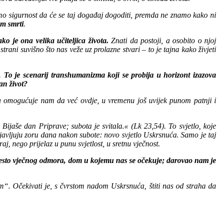
amo sigurnost da će se taj događaj dogoditi, premda ne znamo kako ni
em smrti
.
ko je ona velika učiteljica života.
Znati da postoji, a osobito o njoj
strani suvišno što nas veže uz prolazne stvari – to je tajna kako živjeti
u.
To je scenarij transhumanizma koji se probija u horizont izazova
an život?
sha omogućuje nam da već ovdje, u vremenu još uvijek punom patnji i
ijaše dan Priprave; subota je svitala.« (Lk 23,54). To svjetlo, koje
 najavljuju zoru dana nakon subote: novo svjetlo Uskrsnuća. Samo je taj
aj, nego prijelaz u punu svjetlost, u sretnu vječnost.
o mjesto vječnog odmora, dom u kojemu nas se očekuje; darovao nam je
“. Očekivati je, s čvrstom nadom Uskrsnuća, štiti nas od straha da