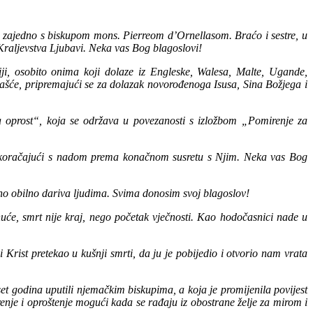
 zajedno s biskupom mons. Pierreom d’Ornellasom. Braćo i sestre, u
Kraljevstva Ljubavi. Neka vas Bog blagoslovi!
i, osobito onima koji dolaze iz Engleske, Walesa, Malte, Ugande,
ošašće, pripremajući se za dolazak novorođenoga Isusa, Sina Božjega i
oprost“, koja se održava u povezanosti s izložbom „Pomirenje za
, koračajući s nadom prema konačnom susretu s Njim. Neka vas Bog
ano obilno dariva ljudima. Svima donosim svoj blagoslov!
uće, smrt nije kraj, nego početak vječnosti. Kao hodočasnici nade u
Krist pretekao u kušnji smrti, da ju je pobijedio i otvorio nam vrata
et godina uputili njemačkim biskupima, a koja je promijenila povijest
e i oproštenje mogući kada se rađaju iz obostrane želje za mirom i