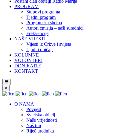
Postani član obitelji Radio Marija
PROGRAM
Stupovi programa
Tjedni program
Programska shema
Autori emisija – naši suradnici
Frekvencije
NAŠE VIJESTI
Vijesti iz Crkve i svijeta
Ljudi i običaji
KOLUMNE
VOLONTERI
DONIRAJTE
KONTAKT
×
O NAMA
Povijest
Svjetska obitelj
Naše vrijednosti
Naš tim
Riječ urednika