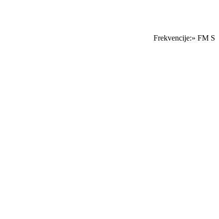
Frekvencije:» FM Sara