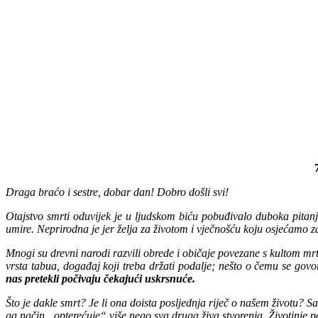
Draga braćo i sestre, dobar dan! Dobro došli svi!
Otajstvo smrti oduvijek je u ljudskom biću pobuđivalo duboka pitan
umire. Neprirodna je jer želja za životom i vječnošću koju osjećamo 
Mnogi su drevni narodi razvili obrede i običaje povezane s kultom mrt
vrsta tabua, događaj koji treba držati podalje; nešto o čemu se govori
nas pretekli počivaju čekajući uskrsnuće.
Što je dakle smrt? Je li ona doista posljednja riječ o našem životu? S
ga način „opterećuje“ više nego sva druga živa stvorenja. Životinje pat