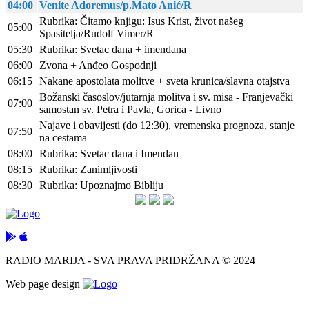
04:00
Venite Adoremus/p.Mato Anić/R
Rubrika: Čitamo knjigu: Isus Krist, život našeg
05:00
Spasitelja/Rudolf Vimer/R
05:30
Rubrika: Svetac dana + imendana
06:00
Zvona + Anđeo Gospodnji
06:15
Nakane apostolata molitve + sveta krunica/slavna otajstva
Božanski časoslov/jutarnja molitva i sv. misa - Franjevački
07:00
samostan sv. Petra i Pavla, Gorica - Livno
Najave i obavijesti (do 12:30), vremenska prognoza, stanje
07:50
na cestama
08:00
Rubrika: Svetac dana i Imendan
08:15
Rubrika: Zanimljivosti
08:30
Rubrika: Upoznajmo Bibliju
RADIO MARIJA - SVA PRAVA PRIDRŽANA © 2024
Web page design