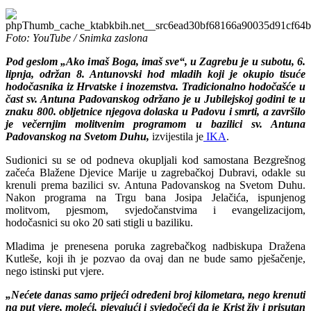
Foto: YouTube / Snimka zaslona
Pod geslom „Ako imaš Boga, imaš sve“, u Zagrebu je u subotu, 6.
lipnja, održan 8. Antunovski hod mladih koji je okupio tisuće
hodočasnika iz Hrvatske i inozemstva. Tradicionalno hodočašće u
čast sv. Antuna Padovanskog održano je u Jubilejskoj godini te u
znaku 800. obljetnice njegova dolaska u Padovu i smrti, a završilo
je večernjim molitvenim programom u bazilici sv. Antuna
Padovanskog na Svetom Duhu,
izvijestila je
IKA
.
Sudionici su se od podneva okupljali kod samostana Bezgrešnog
začeća Blažene Djevice Marije u zagrebačkoj Dubravi, odakle su
krenuli prema bazilici sv. Antuna Padovanskog na Svetom Duhu.
Nakon programa na Trgu bana Josipa Jelačića, ispunjenog
molitvom, pjesmom, svjedočanstvima i evangelizacijom,
hodočasnici su oko 20 sati stigli u baziliku.
Mladima je prenesena poruka zagrebačkog nadbiskupa Dražena
Kutleše, koji ih je pozvao da ovaj dan ne bude samo pješačenje,
nego istinski put vjere.
„Nećete danas samo prijeći određeni broj kilometara, nego krenuti
na put vjere, moleći, pjevajući i svjedočeći da je Krist živ i prisutan