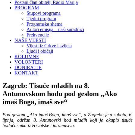
Postani član obitelji Radio Marija
PROGRAM
Stupovi programa
Tjedni program
Programska shema
Autori emisija – naši suradnici
Frekvencije
NAŠE VIJESTI
Vijesti iz Crkve i svijeta
Ljudi i običaji
KOLUMNE
VOLONTERI
DONIRAJTE
KONTAKT
Zagreb: Tisuće mladih na 8.
Antunovskom hodu pod geslom „Ako
imaš Boga, imaš sve“
Pod geslom „Ako imaš Boga, imaš sve“, u Zagrebu je u subotu, 6.
lipnja, održan 8. Antunovski hod mladih koji je okupio tisuće
hodočasnika iz Hrvatske i inozemstva.