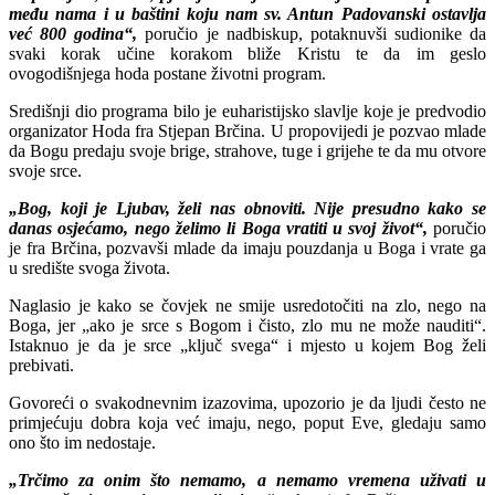
među nama i u baštini koju nam sv. Antun Padovanski ostavlja
već 800 godina“,
poručio je nadbiskup, potaknuvši sudionike da
svaki korak učine korakom bliže Kristu te da im geslo
ovogodišnjega hoda postane životni program.
Središnji dio programa bilo je euharistijsko slavlje koje je predvodio
organizator Hoda fra Stjepan Brčina. U propovijedi je pozvao mlade
da Bogu predaju svoje brige, strahove, tuge i grijehe te da mu otvore
svoje srce.
„Bog, koji je Ljubav, želi nas obnoviti. Nije presudno kako se
danas osjećamo, nego želimo li Boga vratiti u svoj život“,
poručio
je fra Brčina, pozvavši mlade da imaju pouzdanja u Boga i vrate ga
u središte svoga života.
Naglasio je kako se čovjek ne smije usredotočiti na zlo, nego na
Boga, jer „ako je srce s Bogom i čisto, zlo mu ne može nauditi“.
Istaknuo je da je srce „ključ svega“ i mjesto u kojem Bog želi
prebivati.
Govoreći o svakodnevnim izazovima, upozorio je da ljudi često ne
primjećuju dobra koja već imaju, nego, poput Eve, gledaju samo
ono što im nedostaje.
„Trčimo za onim što nemamo, a nemamo vremena uživati u