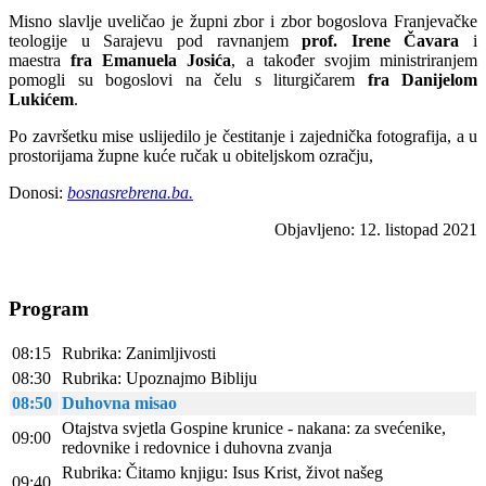
Misno slavlje uveličao je župni zbor i zbor bogoslova Franjevačke
teologije u Sarajevu pod ravnanjem
prof. Irene Čavara
i
maestra
fra Emanuela Josića
, a također svojim ministriranjem
pomogli su bogoslovi na čelu s liturgičarem
fra Danijelom
Lukićem
.
Po završetku mise uslijedilo je čestitanje i zajednička fotografija, a u
prostorijama župne kuće ručak u obiteljskom ozračju,
Donosi:
bosnasrebrena.ba.
Objavljeno: 12. listopad 2021
Program
08:15
Rubrika: Zanimljivosti
08:30
Rubrika: Upoznajmo Bibliju
08:50
Duhovna misao
Otajstva svjetla Gospine krunice - nakana: za svećenike,
09:00
redovnike i redovnice i duhovna zvanja
Rubrika: Čitamo knjigu: Isus Krist, život našeg
09:40