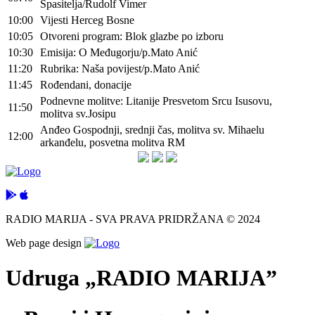
Spasitelja/Rudolf Vimer
10:00
Vijesti Herceg Bosne
10:05
Otvoreni program: Blok glazbe po izboru
10:30
Emisija: O Međugorju/p.Mato Anić
11:20
Rubrika: Naša povijest/p.Mato Anić
11:45
Rođendani, donacije
Podnevne molitve: Litanije Presvetom Srcu Isusovu,
11:50
molitva sv.Josipu
Anđeo Gospodnji, srednji čas, molitva sv. Mihaelu
12:00
arkanđelu, posvetna molitva RM
RADIO MARIJA - SVA PRAVA PRIDRŽANA © 2024
Web page design
Udruga „RADIO MARIJA”