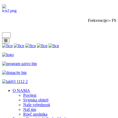
Frekvencije:» FM
O NAMA
Povijest
Svjetska obitelj
Naše vrijednosti
Naš tim
Riječ urednika