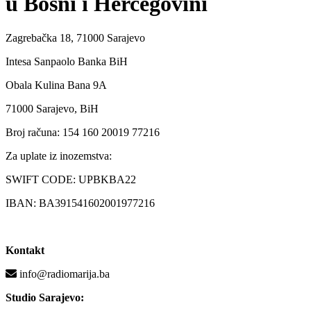
u Bosni i Hercegovini
Zagrebačka 18, 71000 Sarajevo
Intesa Sanpaolo Banka BiH
Obala Kulina Bana 9A
71000 Sarajevo, BiH
Broj računa: 154 160 20019 77216
Za uplate iz inozemstva:
SWIFT CODE: UPBKBA22
IBAN: BA391541602001977216
Kontakt
info@radiomarija.ba
Studio Sarajevo: