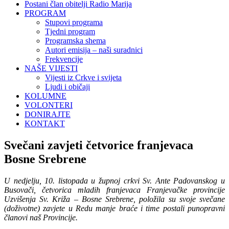
Postani član obitelji Radio Marija
PROGRAM
Stupovi programa
Tjedni program
Programska shema
Autori emisija – naši suradnici
Frekvencije
NAŠE VIJESTI
Vijesti iz Crkve i svijeta
Ljudi i običaji
KOLUMNE
VOLONTERI
DONIRAJTE
KONTAKT
Svečani zavjeti četvorice franjevaca
Bosne Srebrene
U nedjelju, 10. listopada u župnoj crkvi Sv. Ante Padovanskog u
Busovači, četvorica mladih franjevaca Franjevačke provincije
Uzvišenja Sv. Križa – Bosne Srebrene, položila su svoje svečane
(doživotne) zavjete u Redu manje braće i time postali punopravni
članovi naš Provincije.