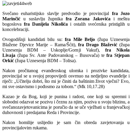
Svečano euharistijsko slavlje predvodio je provincijal
fra Jozo
Marinčić
u suslavlju župnika
fra Zorana Jakovića
i meštra
bogoslova
fra Danijela Nikolića
i ostalih svećenika pristiglih u
koncelebraciji.
Ovogodišnji kandidati bilu su:
fra Mile Beljo
(župa Uznesenja
Blažene Djevice Marije – Rama/Šćit),
fra Drago Blažević
(župa
Uznesenja BDM – Uskoplje/Gornji Vakuf),
fra Nikola
Livaja
(župa Sv. Ante Padovanskog – Busovača) te
fra Stjepan
Orkić
(župa Uznesenja BDM – Tolisa).
Nakon pročitanog evanđeoskog ulomka i prozivke kandidata,
provincijal se u svojoj propovijedi osvrnuo na nedjeljno evanđelje i
riječi: „Učitelju dobri, što mi je činiti da baštinim život vječni? Evo,
mi sve ostavismo i pođosmo za tobom.“ (Mk 10,17.28)
Kazao je da Bog, koji je punina i radost, one koji su spremni i
slobodni odazvat se pozivu i čeznu za njim, poziva u svoju blizinu, a
svečanozavjetovanicima je poručio da se uče vježbati u franjevačkoj
duhovnosti i predajama Reda i Provincije.
Nakon homilije uslijedio je sam čin obreda zavjetovanja u
provincijalovim rukama.