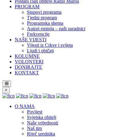
Postani član obitelji Radio Marija
PROGRAM
Stupovi programa
Tjedni program
Programska shema
Autori emisija – naši suradnici
Frekvencije
NAŠE VIJESTI
Vijesti iz Crkve i svijeta
Ljudi i običaji
KOLUMNE
VOLONTERI
DONIRAJTE
KONTAKT
×
O NAMA
Povijest
Svjetska obitelj
Naše vrijednosti
Naš tim
Riječ urednika