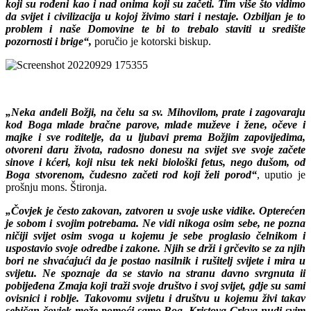
koji su rođeni kao i nad onima koji su začeti. Tim više što vidimo
da svijet i civilizacija u kojoj živimo stari i nestaje. Ozbiljan je to
problem i naše Domovine te bi to trebalo staviti u središte
pozornosti i brige“,
poručio je kotorski biskup.
„Neka anđeli Božji, na čelu sa sv. Mihovilom, prate i zagovaraju
kod Boga mlade bračne parove, mlade muževe i žene, očeve i
majke i sve roditelje, da u ljubavi prema Božjim zapovijedima,
otvoreni daru života, radosno donesu na svijet sve svoje začete
sinove i kćeri, koji nisu tek neki biološki fetus, nego dušom, od
Boga stvorenom, čudesno začeti rod koji želi porod“
, uputio je
prošnju mons. Štironja.
„Čovjek je često zakovan, zatvoren u svoje uske vidike. Opterećen
je sobom i svojim potrebama. Ne vidi nikoga osim sebe, ne pozna
ničiji svijet osim svoga u kojemu je sebe proglasio čelnikom i
uspostavio svoje odredbe i zakone. Njih se drži i grčevito se za njih
bori ne shvaćajući da je postao nasilnik i rušitelj svijete i mira u
svijetu. Ne spoznaje da se stavio na stranu davno svrgnuta ii
pobijeđena Zmaja koji traži svoje društvo i svoj svijet, gdje su sami
ovisnici i roblje. Takovomu svijetu i društvu u kojemu živi takav
sebičan čovjek može pomoći samo Bog. Kristova Crkva nudi svim