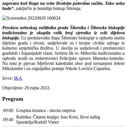
zagovara kod Boga na svim životnim putovima našim. Tako neka
bude“
, zaključio je homiliju biskup Štironja.
Proslava nebeskog zaštitnika grada Šibenika i Šibenske biskupije
tradicionalno je okupila velik broj vjernika iz svih dijelova
biskupije.
Uz predstavnike župa Šibenske biskupije u ophodu starim
dijelom grada i rivom, sudjelovale su i brojne civilne udruge te
kulturno umjetnička društva. U slavlju su sudjelovali i predstavnici
gradskih i županijskih vlasti. Srebrni lik sv. Mihovila tradicionalno u
ophodu nosili su redarstvenici Policijske uprave šibensko-kninske.
Na misi je pjevao Mješoviti katedralni zbor pod ravnanjem Jelene
Mikulandre i uz orguljašku pratnju Nikole Lovrića Caparina.
Izvor:
IKA
Objavljeno: 29.rujna 2022.
Program
09:00
Gospina krunica - slavna otajstva
Rubrika: Čitamo knjigu: Isus Krist, život našeg
09:40
Spasitelja/Rudolf Vimer