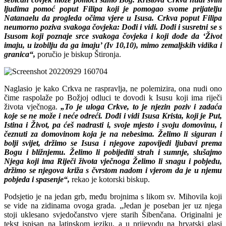
ljudima pomoć poput Filipa koji je pomogao svome prijatelju
Natanaelu da progleda očima vjere u Isusa. Crkva poput Filipa
neumorno poziva svakoga čovjeka: Dođi i vidi. Dođi i susretni se s
Isusom koji poznaje srce svakoga čovjeka i koji dođe da ‘Život
imaju, u izobilju da ga imaju’ (Iv 10,10), mimo zemaljskih vidika i
granica“,
poručio je biskup Štironja.
Naglasio je kako Crkva ne raspravlja, ne polemizira, ona nudi ono
čime raspolaže po Božjoj odluci te dovodi k Isusu koji ima riječi
života vječnoga.
„To je uloga Crkve, to je njezin poziv i zadaća
koje se ne može i neće odreći. Dođi i vidi Isusa Krista, koji je Put,
Istina i Život, pa ćeš nadrasti i, svoje mjesto i svoju domovinu, i
čeznuti za domovinom koja je na nebesima. Želimo li siguran i
bolji svijet, držimo se Isusa i njegove zapovijedi ljubavi prema
Bogu i bližnjemu. Želimo li pobijediti strah i sumnje, slušajmo
Njega koji ima Riječi života vječnoga Želimo li snagu i pobjedu,
držimo se njegova križa s čvrstom nadom i vjerom da je u njemu
pobjeda i spasenje“,
rekao je kotorski biskup.
Podsjetio je na jedan grb, među brojnima s likom sv. Mihovila koji
se vide na zidinama ovoga grada. „Jedan je poseban jer uz njega
stoji uklesano svjedočanstvo vjere starih Šibenčana. Originalni je
tekst ispisan na latinskom jeziku, a u prijevodu na hrvatski glasi