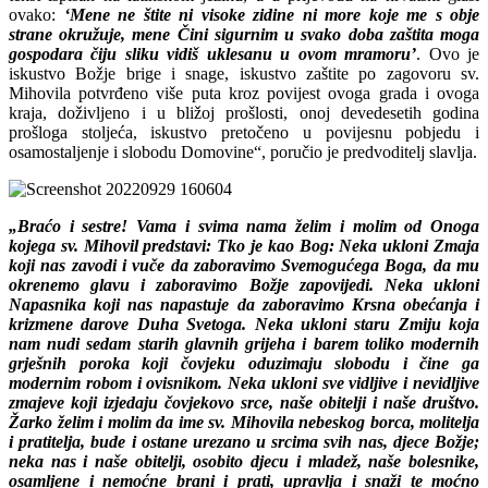
ovako:
‘Mene ne štite ni visoke zidine ni more koje me s obje
strane okružuje, mene Čini sigurnim u svako doba zaštita moga
gospodara čiju sliku vidiš uklesanu u ovom mramoru’
. Ovo je
iskustvo Božje brige i snage, iskustvo zaštite po zagovoru sv.
Mihovila potvrđeno više puta kroz povijest ovoga grada i ovoga
kraja, doživljeno i u bližoj prošlosti, onoj devedesetih godina
prošloga stoljeća, iskustvo pretočeno u povijesnu pobjedu i
osamostaljenje i slobodu Domovine“, poručio je predvoditelj slavlja.
„Braćo i sestre! Vama i svima nama želim i molim od Onoga
kojega sv. Mihovil predstavi: Tko je kao Bog: Neka ukloni Zmaja
koji nas zavodi i vuče da zaboravimo Svemogućega Boga, da mu
okrenemo glavu i zaboravimo Božje zapovijedi. Neka ukloni
Napasnika koji nas napastuje da zaboravimo Krsna obećanja i
krizmene darove Duha Svetoga. Neka ukloni staru Zmiju koja
nam nudi sedam starih glavnih grijeha i barem toliko modernih
grješnih poroka koji čovjeku oduzimaju slobodu i čine ga
modernim robom i ovisnikom. Neka ukloni sve vidljive i nevidljive
zmajeve koji izjedaju čovjekovo srce, naše obitelji i naše društvo.
Žarko želim i molim da ime sv. Mihovila nebeskog borca, molitelja
i pratitelja, bude i ostane urezano u srcima svih nas, djece Božje;
neka nas i naše obitelji, osobito djecu i mladež, naše bolesnike,
osamljene i nemoćne brani i prati, upravlja i snaži te moćno