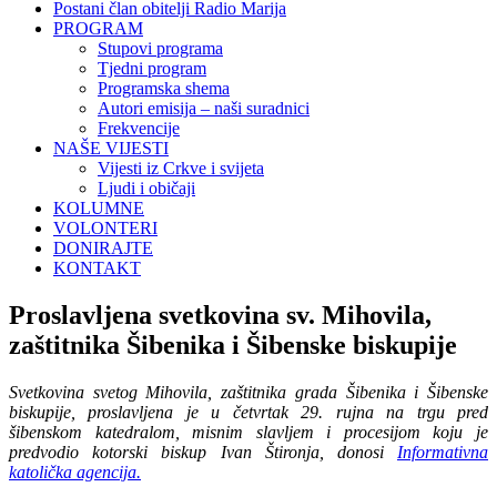
Postani član obitelji Radio Marija
PROGRAM
Stupovi programa
Tjedni program
Programska shema
Autori emisija – naši suradnici
Frekvencije
NAŠE VIJESTI
Vijesti iz Crkve i svijeta
Ljudi i običaji
KOLUMNE
VOLONTERI
DONIRAJTE
KONTAKT
Proslavljena svetkovina sv. Mihovila,
zaštitnika Šibenika i Šibenske biskupije
Svetkovina svetog Mihovila, zaštitnika grada Šibenika i Šibenske
biskupije, proslavljena je u četvrtak 29. rujna na trgu pred
šibenskom katedralom, misnim slavljem i procesijom koju je
predvodio kotorski biskup Ivan Štironja, donosi
Informativna
katolička agencija.