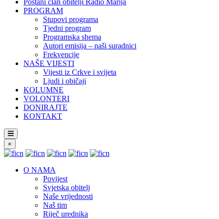
Postani član obitelji Radio Marija
PROGRAM
Stupovi programa
Tjedni program
Programska shema
Autori emisija – naši suradnici
Frekvencije
NAŠE VIJESTI
Vijesti iz Crkve i svijeta
Ljudi i običaji
KOLUMNE
VOLONTERI
DONIRAJTE
KONTAKT
×
O NAMA
Povijest
Svjetska obitelj
Naše vrijednosti
Naš tim
Riječ urednika