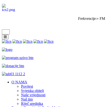
Frekvencije:» FM S
O NAMA
Povijest
Svjetska obitelj
Naše vrijednosti
Naš tim
Riječ urednika