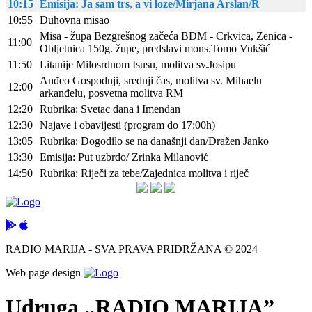
10:15
Emisija: Ja sam trs, a vi loze/Mirjana Arslan/R
10:55
Duhovna misao
Misa - župa Bezgrešnog začeća BDM - Crkvica, Zenica -
11:00
Obljetnica 150g. župe, predslavi mons.Tomo Vukšić
11:50
Litanije Milosrdnom Isusu, molitva sv.Josipu
Anđeo Gospodnji, srednji čas, molitva sv. Mihaelu
12:00
arkanđelu, posvetna molitva RM
12:20
Rubrika: Svetac dana i Imendan
12:30
Najave i obavijesti (program do 17:00h)
13:05
Rubrika: Dogodilo se na današnji dan/Dražen Janko
13:30
Emisija: Put uzbrdo/ Zrinka Milanović
14:50
Rubrika: Riječi za tebe/Zajednica molitva i riječ
RADIO MARIJA - SVA PRAVA PRIDRŽANA © 2024
Web page design
Udruga „RADIO MARIJA”