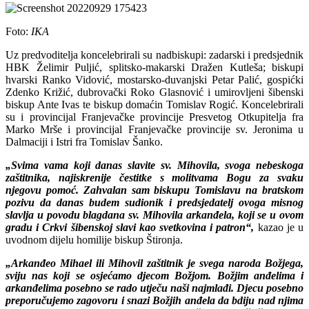
Foto:
IKA
Uz predvoditelja koncelebrirali su nadbiskupi: zadarski i predsjednik
HBK Želimir Puljić, splitsko-makarski Dražen Kutleša; biskupi
hvarski Ranko Vidović, mostarsko-duvanjski Petar Palić, gospićki
Zdenko Križić, dubrovački Roko Glasnović i umirovljeni šibenski
biskup Ante Ivas te biskup domaćin Tomislav Rogić. Koncelebrirali
su i provincijal Franjevačke provincije Presvetog Otkupitelja fra
Marko Mrše i provincijal Franjevačke provincije sv. Jeronima u
Dalmaciji i Istri fra Tomislav Šanko.
„Svima vama koji danas slavite sv. Mihovila, svoga nebeskoga
zaštitnika, najiskrenije čestitke s molitvama Bogu za svaku
njegovu pomoć. Zahvalan sam biskupu Tomislavu na bratskom
pozivu da danas budem sudionik i predsjedatelj ovoga misnog
slavlja u povodu blagdana sv. Mihovila arkanđela, koji se u ovom
gradu i Crkvi šibenskoj slavi kao svetkovina i patron“,
kazao je u
uvodnom dijelu homilije biskup Štironja.
„Arkanđeo Mihael ili Mihovil zaštitnik je svega naroda Božjega,
sviju nas koji se osjećamo djecom Božjom. Božjim anđelima i
arkanđelima posebno se rado utječu naši najmlađi. Djecu posebno
preporučujemo zagovoru i snazi Božjih anđela da bdiju nad njima