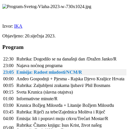
Izvor:
IKA
Objavljeno: 20.siječnja 2023.
Program
22:30
Rubrika: Dogodilo se na današnji dan /Dražen Janko/R
23:00
Najava noćnog programa
23:05
Emisija: Radost mladosti/NCM/R
00:00
Anđeo Gospodnji + Pjesma - Rajska Djevo Kraljice Hrvata
00:05
Rubrika: Zaljubljeni zrakama ljubavi/ Phil Bosmans
00:15
Sveta Krunica (slavna otajstva)
01:00
Informativne minute/R
03:00
Krunica Božjeg Milosrđa + Litanije Božjem Milosrđu
03:45
Rubrika: Riječi za tebe/Zajednica Molitva i Riječ
04:00
Emisija: Idi i popravi moju crkvu/Trećari Mostar/R
Rubrika: Čitamo knjigu: Isus Krist, život našeg
05:00