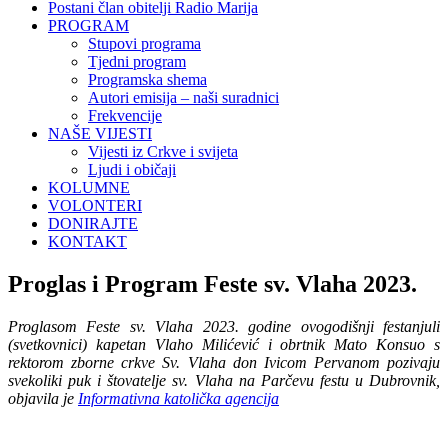
Postani član obitelji Radio Marija
PROGRAM
Stupovi programa
Tjedni program
Programska shema
Autori emisija – naši suradnici
Frekvencije
NAŠE VIJESTI
Vijesti iz Crkve i svijeta
Ljudi i običaji
KOLUMNE
VOLONTERI
DONIRAJTE
KONTAKT
Proglas i Program Feste sv. Vlaha 2023.
Proglasom Feste sv. Vlaha 2023. godine ovogodišnji festanjuli
(svetkovnici) kapetan Vlaho Milićević i obrtnik Mato Konsuo s
rektorom zborne crkve Sv. Vlaha don Ivicom Pervanom pozivaju
svekoliki puk i štovatelje sv. Vlaha na Parčevu festu u Dubrovnik,
objavila je
Informativna katolička agencija