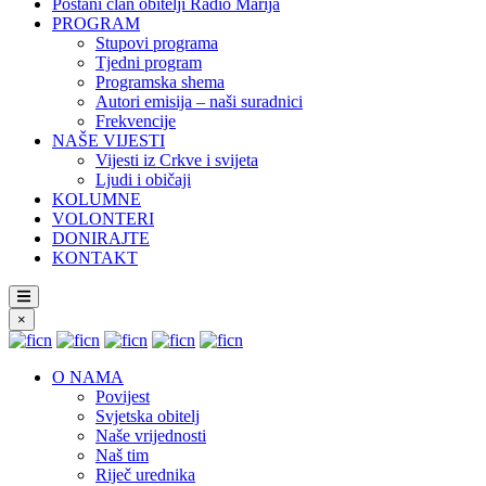
Postani član obitelji Radio Marija
PROGRAM
Stupovi programa
Tjedni program
Programska shema
Autori emisija – naši suradnici
Frekvencije
NAŠE VIJESTI
Vijesti iz Crkve i svijeta
Ljudi i običaji
KOLUMNE
VOLONTERI
DONIRAJTE
KONTAKT
×
O NAMA
Povijest
Svjetska obitelj
Naše vrijednosti
Naš tim
Riječ urednika