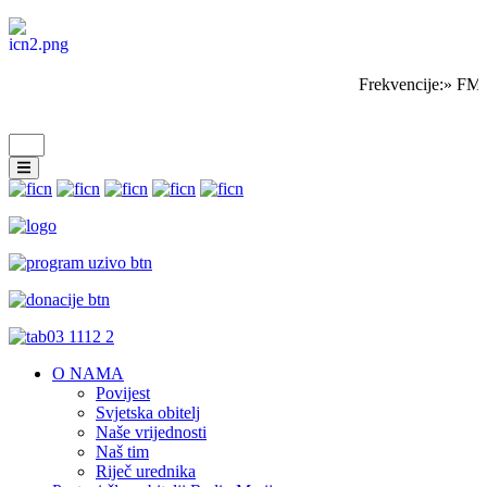
Frekvencije:» FM 
O NAMA
Povijest
Svjetska obitelj
Naše vrijednosti
Naš tim
Riječ urednika