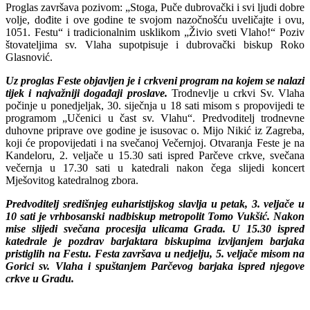
Proglas završava pozivom: „Stoga, Puče dubrovački i svi ljudi dobre
volje, dođite i ove godine te svojom nazočnošću uveličajte i ovu,
1051. Festu“ i tradicionalnim usklikom „Živio sveti Vlaho!“ Poziv
štovateljima sv. Vlaha supotpisuje i dubrovački biskup Roko
Glasnović.
Uz proglas Feste objavljen je i crkveni program na kojem se nalazi
tijek i najvažniji događaji proslave.
Trodnevlje u crkvi Sv. Vlaha
počinje u ponedjeljak, 30. siječnja u 18 sati misom s propovijedi te
programom „Učenici u čast sv. Vlahu“. Predvoditelj trodnevne
duhovne priprave ove godine je isusovac o. Mijo Nikić iz Zagreba,
koji će propovijedati i na svečanoj Večernjoj. Otvaranja Feste je na
Kandeloru, 2. veljače u 15.30 sati ispred Parčeve crkve, svečana
večernja u 17.30 sati u katedrali nakon čega slijedi koncert
Mješovitog katedralnog zbora.
Predvoditelj središnjeg euharistijskog slavlja u petak, 3. veljače u
10 sati je vrhbosanski nadbiskup metropolit Tomo Vukšić. Nakon
mise slijedi svečana procesija ulicama Grada. U 15.30 ispred
katedrale je pozdrav barjaktara biskupima izvijanjem barjaka
pristiglih na Festu. Festa završava u nedjelju, 5. veljače misom na
Gorici sv. Vlaha i spuštanjem Parčevog barjaka ispred njegove
crkve u Gradu.