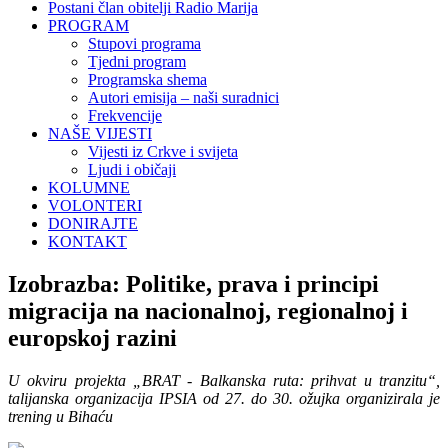
Postani član obitelji Radio Marija
PROGRAM
Stupovi programa
Tjedni program
Programska shema
Autori emisija – naši suradnici
Frekvencije
NAŠE VIJESTI
Vijesti iz Crkve i svijeta
Ljudi i običaji
KOLUMNE
VOLONTERI
DONIRAJTE
KONTAKT
Izobrazba: Politike, prava i principi
migracija na nacionalnoj, regionalnoj i
europskoj razini
U okviru projekta „BRAT - Balkanska ruta: prihvat u tranzitu“,
talijanska organizacija IPSIA od 27. do 30. ožujka organizirala je
trening u Bihaću