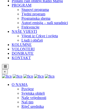
Postani član obitelji Radio Marija
PROGRAM
Stupovi programa
Tjedni program
Programska shema
Autori emisija – naši suradnici
Frekvencije
NAŠE VIJESTI
Vijesti iz Crkve i svijeta
Ljudi i običaji
KOLUMNE
VOLONTERI
DONIRAJTE
KONTAKT
×
O NAMA
Povijest
Svjetska obitelj
Naše vrijednosti
Naš tim
Riječ urednika