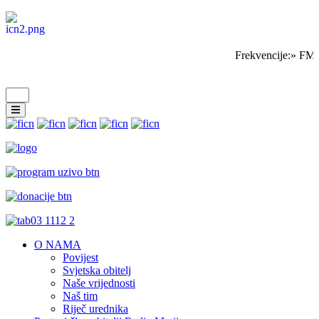
Frekvencije:» FM 
O NAMA
Povijest
Svjetska obitelj
Naše vrijednosti
Naš tim
Riječ urednika