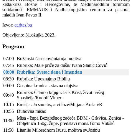
krsta/križa Bosne i Hercegovine, te Međunarodnim forumom
solidarnosti EMMAUS i Nadbiskupijskim centrom za pastoral
mladih Ivan Pavao II.
Izvor:
caritas.ba
Objavljeno: 31.ožujka 2023.
Program
07:00
Božanski časoslov/jutarnja molitva
07:45
Rubrika: Male priče za dušu/ Ivana Stanić Čović
08:00
Rubrika: Svetac dana i Imendan
08:30
Rubrika: Upoznajmo Bibliju
09:00
Gospina krunica - slavna otajstva
Rubrika: Čitamo knjigu: Isus Krist, život našeg
09:40
Spasitelja/Rudolf Vimer
10:15
Emisija: Ja sam trs, a vi loze/Mirjana Arslan/R
10:55
Duhovna misao
Misa - župa Bezgrešnog začeća BDM - Crkvica, Zenica -
11:00
Obljetnica 150g. župe, predslavi mons.Tomo Vukšić
11:50
Litanije Milosrdnom Isusu, molitva sv.Josipu