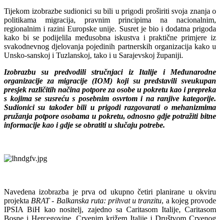
Tijekom izobrazbe sudionici su bili u prigodi proširiti svoja znanja o
politikama migracija, pravnim principima na nacionalnim,
regionalnim i razini Europske unije. Susret je bio i dodatna prigoda
kako bi se podijelila međusobna iskustva i praktične primjere iz
svakodnevnog djelovanja pojedinih partnerskih organizacija kako u
Unsko-sanskoj i Tuzlanskoj, tako i u Sarajevskoj županiji.
Izobrazbu su predvodili stručnjaci iz Italije i Međunarodne
organizacije za migracije (IOM) koji su predstavili sveukupan
presjek različitih načina potpore za osobe u pokretu kao i prepreka
s kojima se susreću s posebnim osvrtom i na ranjive kategorije.
Sudionici su također bili u prigodi razgovarati o mehanizmima
pružanja potpore osobama u pokretu, odnosno gdje potražiti bitne
informacije kao i gdje se obratiti u slučaju potrebe.
Navedena izobrazba je prva od ukupno četiri planirane u okviru
projekta
BRAT - Balkanska ruta: prihvat u tranzitu
, a kojeg provode
IPSIA BiH kao nositelj, zajedno sa Caritasom Italije, Caritasom
Bosne i Hercegovine, Crvenim križem Italije i Društvom Crvenog