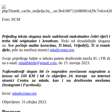
Foto:
NCM
Prijedlog teksta slogana može sadržavati maksimalno četiri riječi i
treba biti originalan i kreativan.
Neki od dosadašnjih slogana
su:
Sve počinje malim koracima
,
Ti biraš
,
Vrijedi(š)
,
Ti si remek
djelo
,
piše na mrežnoj stranici
mladicentar.org
.
Svoje prijedloge šaljite u inboks putem društvenih mreža IG i FB ili
na e-mail:
mladibkbih@gmail.com
, do 15. travnja 2023.
Najkreativniji slogan bit će nagrađen novčanom nagradom u
iznosu od 100 KM i bit će objavljen 24. travnja na internet
stranici Centra za mlade, kao i na društvenim mrežama
(Instagram i Facebook).
Izvor:
mladicentar.org
Objavljeno: 31.ožujka 2023.
Program