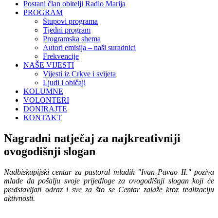
Postani član obitelji Radio Marija
PROGRAM
Stupovi programa
Tjedni program
Programska shema
Autori emisija – naši suradnici
Frekvencije
NAŠE VIJESTI
Vijesti iz Crkve i svijeta
Ljudi i običaji
KOLUMNE
VOLONTERI
DONIRAJTE
KONTAKT
Nagradni natječaj za najkreativniji
ovogodišnji slogan
Nadbiskupijski centar za pastoral mladih "Ivan Pavao II." poziva
mlade da pošalju svoje prijedloge za ovogodišnji slogan koji će
predstavljati odraz i sve za što se Centar zalaže kroz realizaciju
aktivnosti.