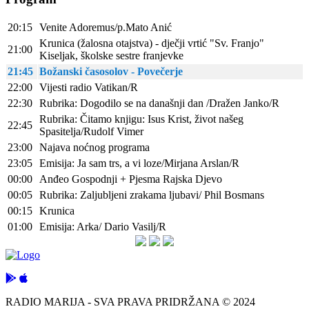
20:15
Venite Adoremus/p.Mato Anić
Krunica (žalosna otajstva) - dječji vrtić "Sv. Franjo"
21:00
Kiseljak, školske sestre franjevke
21:45
Božanski časosolov - Povečerje
22:00
Vijesti radio Vatikan/R
22:30
Rubrika: Dogodilo se na današnji dan /Dražen Janko/R
Rubrika: Čitamo knjigu: Isus Krist, život našeg
22:45
Spasitelja/Rudolf Vimer
23:00
Najava noćnog programa
23:05
Emisija: Ja sam trs, a vi loze/Mirjana Arslan/R
00:00
Anđeo Gospodnji + Pjesma Rajska Djevo
00:05
Rubrika: Zaljubljeni zrakama ljubavi/ Phil Bosmans
00:15
Krunica
01:00
Emisija: Arka/ Dario Vasilj/R
RADIO MARIJA - SVA PRAVA PRIDRŽANA © 2024