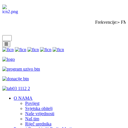
Frekvencije:» FM 
O NAMA
Povijest
Svjetska obitelj
Naše vrijednosti
Naš tim
Riječ urednika