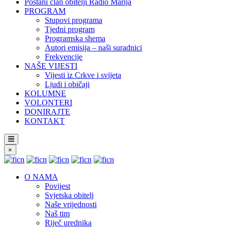
Postani član obitelji Radio Marija
PROGRAM
Stupovi programa
Tjedni program
Programska shema
Autori emisija – naši suradnici
Frekvencije
NAŠE VIJESTI
Vijesti iz Crkve i svijeta
Ljudi i običaji
KOLUMNE
VOLONTERI
DONIRAJTE
KONTAKT
×
O NAMA
Povijest
Svjetska obitelj
Naše vrijednosti
Naš tim
Riječ urednika