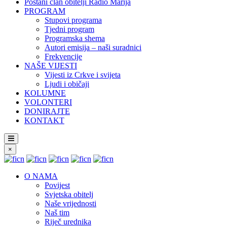
Postani član obitelji Radio Marija
PROGRAM
Stupovi programa
Tjedni program
Programska shema
Autori emisija – naši suradnici
Frekvencije
NAŠE VIJESTI
Vijesti iz Crkve i svijeta
Ljudi i običaji
KOLUMNE
VOLONTERI
DONIRAJTE
KONTAKT
×
O NAMA
Povijest
Svjetska obitelj
Naše vrijednosti
Naš tim
Riječ urednika