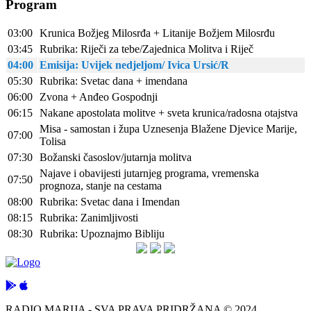
Program
03:00
Krunica Božjeg Milosrđa + Litanije Božjem Milosrđu
03:45
Rubrika: Riječi za tebe/Zajednica Molitva i Riječ
04:00
Emisija: Uvijek nedjeljom/ Ivica Ursić/R
05:30
Rubrika: Svetac dana + imendana
06:00
Zvona + Anđeo Gospodnji
06:15
Nakane apostolata molitve + sveta krunica/radosna otajstva
Misa - samostan i župa Uznesenja Blažene Djevice Marije,
07:00
Tolisa
07:30
Božanski časoslov/jutarnja molitva
Najave i obavijesti jutarnjeg programa, vremenska
07:50
prognoza, stanje na cestama
08:00
Rubrika: Svetac dana i Imendan
08:15
Rubrika: Zanimljivosti
08:30
Rubrika: Upoznajmo Bibliju
RADIO MARIJA - SVA PRAVA PRIDRŽANA © 2024