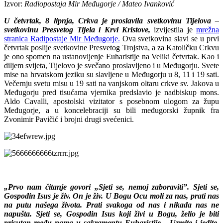
Izvor:
Radiopostaja Mir Međugorje / Mateo Ivanković
U četvrtak, 8 lipnja, Crkva je proslavila svetkovinu Tijelova –
svetkovinu Presvetog Tijela i Krvi Kristove,
izvijestila je
mrežna
stranica Radipostaje Mir Međugorje.
Ova svetkovina slavi se u prvi
četvrtak poslije svetkovine Presvetog Trojstva, a za Katoličku Crkvu
je ono spomen na ustanovljenje Euharistije na Veliki četvrtak. Kao i
diljem svijeta, Tijelovo je svečano proslavljeno i u Međugorju. Svete
mise na hrvatskom jeziku su slavljene u Međugorju u 8, 11 i 19 sati.
Večernju svetu misu u 19 sati na vanjskom oltaru crkve sv. Jakova u
Međugorju pred tisućama vjernika predslavio je nadbiskup mons.
Aldo Cavalli, apostolski vizitator s posebnom ulogom za župu
Međugorje, a u koncelebraciji su bili međugorski župnik fra
Zvonimir Pavičić i brojni drugi svećenici.
„Prvo nam čitanje govori „Sjeti se, nemoj zaboraviti”. Sjeti se,
Gospodin Isus je živ. On je živ. U Bogu Ocu moli za nas, prati nas
na putu našega života. Prati svakoga od nas i nikada nas ne
napušta. Sjeti se, Gospodin Isus koji živi u Bogu, želio je biti
prisutan među nama u sakramentu Euharistije. „Uzmite i jedite,