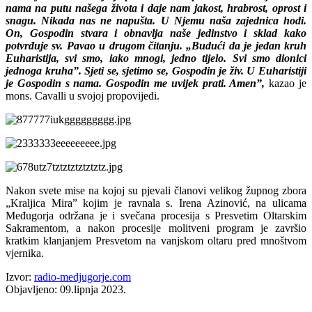
nama na putu našega života i daje nam jakost, hrabrost, oprost i
snagu. Nikada nas ne napušta. U Njemu naša zajednica hodi.
On, Gospodin stvara i obnavlja naše jedinstvo i sklad kako
potvrđuje sv. Pavao u drugom čitanju. „Budući da je jedan kruh
Euharistija, svi smo, iako mnogi, jedno tijelo. Svi smo dionici
jednoga kruha”. Sjeti se, sjetimo se, Gospodin je živ. U Euharistiji
je Gospodin s nama. Gospodin me uvijek prati. Amen”,
kazao je
mons. Cavalli u svojoj propovijedi.
Nakon svete mise na kojoj su pjevali članovi velikog župnog zbora
„Kraljica Mira” kojim je ravnala s. Irena Azinović, na ulicama
Međugorja održana je i svečana procesija s Presvetim Oltarskim
Sakramentom, a nakon procesije molitveni program je završio
kratkim klanjanjem Presvetom na vanjskom oltaru pred mnoštvom
vjernika.
Izvor:
radio-medjugorje.com
Objavljeno: 09.lipnja 2023.