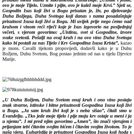
ovo je moje Tijelo. Uzmite i pijte, ovo je kalež moje Krvi.” Sjeti se,
Gospodin Isus koji živi u Bogu prisutan je, živ, po djelovanju
Duha Božjega, Duha Svetoga koji danas s nama posadašnjuje
prisutnost Isusa koji živi u Bogu. Mi uvijek prije nego ćemo nad
kruhom i vinom reći riječi koje je Isus izgovorio na posljednjoj
večeri, s vjerom govorimo: „Uistinu, svet si Gospodine, izvore
svake svetosti. Pošalji na ovaj kruh i na
ovo vino Duha Svetoga
kako bi postali za nas Tijelo i Krv Gospodina Isusa Krista”,
kazao
je mons. Cavalli tijekom propovijedi, dodavši kako je u Duhu
Božjem, Duhu Svetom, Bog postao jednim od nas u tijelu Djevice
Marije.
„U Duhu Božjem, Duhu Svetom onaj kruh i ono vino postaju
znak stvarne, istinske i bitne prisutnosti Gospodina Isusa koji živi
u Bogu. „Ja sam kruh živi koji je s neba sišao”, čitali smo u
Evanđelju. „Tko jede moje tijelo i pije moju krv ostaje u meni i ja
u njemu”. I mi pred njim govorimo „Amen”, što znači vjerujem i
prijanjam tebi čitavim svojim bićem i čitavim svojim životom. To je
naša vjera. Euharistija je prisutnost Gospodina Isusa koji hoda s