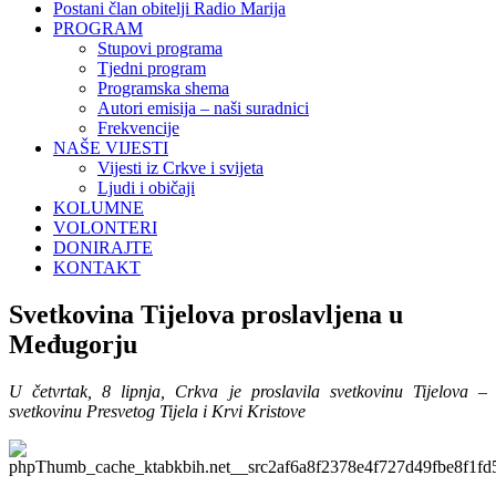
Postani član obitelji Radio Marija
PROGRAM
Stupovi programa
Tjedni program
Programska shema
Autori emisija – naši suradnici
Frekvencije
NAŠE VIJESTI
Vijesti iz Crkve i svijeta
Ljudi i običaji
KOLUMNE
VOLONTERI
DONIRAJTE
KONTAKT
Svetkovina Tijelova proslavljena u
Međugorju
U četvrtak, 8 lipnja, Crkva je proslavila svetkovinu Tijelova –
svetkovinu Presvetog Tijela i Krvi Kristove