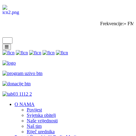
Frekvencije:» FM 
O NAMA
Povijest
Svjetska obitelj
Naše vrijednosti
Naš tim
Riječ urednika