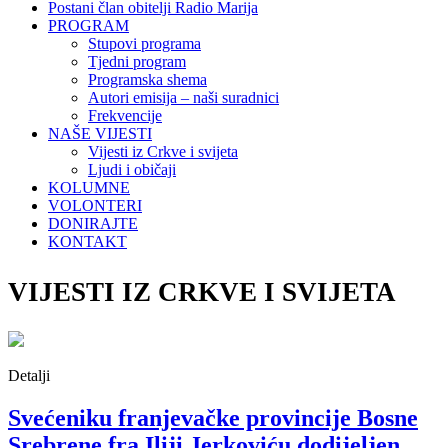
Postani član obitelji Radio Marija
PROGRAM
Stupovi programa
Tjedni program
Programska shema
Autori emisija – naši suradnici
Frekvencije
NAŠE VIJESTI
Vijesti iz Crkve i svijeta
Ljudi i običaji
KOLUMNE
VOLONTERI
DONIRAJTE
KONTAKT
VIJESTI IZ CRKVE I SVIJETA
Detalji
Svećeniku franjevačke provincije Bosne
Srebrene fra Iliji Jerkoviću dodijeljen