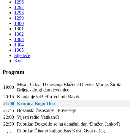
1296
1297
1298
1299
1300
1301
1302
1303
1304
1305
Sljedeće
Kraj
Program
Misa - Crkva Uznesenja Blažene Djevice Marije, Široki
19:00
Brijeg - drugi dan devetnice
20:15
Klanjanje križu/fra Velimir Bavrka
21:00
Krunica Bogu Ocu
21:45
Božanski časosolov - Povečerje
22:00
Vijesti radio Vatikan/R
22:30
Rubrika: Dogodilo se na današnji dan /Dražen Janko/R
Rubrika: Čitamo knjigu: Isus Krist, život našeg