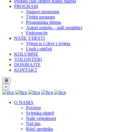
Postani član obitelji Radio Marija
PROGRAM
Stupovi programa
Tjedni program
Programska shema
Autori emisija – naši suradnici
Frekvencije
NAŠE VIJESTI
Vijesti iz Crkve i svijeta
Ljudi i običaji
KOLUMNE
VOLONTERI
DONIRAJTE
KONTAKT
×
O NAMA
Povijest
Svjetska obitelj
Naše vrijednosti
Naš tim
Riječ urednika