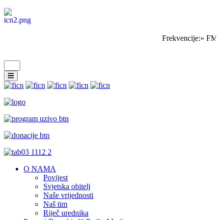
Frekvencije:» FM 
O NAMA
Povijest
Svjetska obitelj
Naše vrijednosti
Naš tim
Riječ urednika