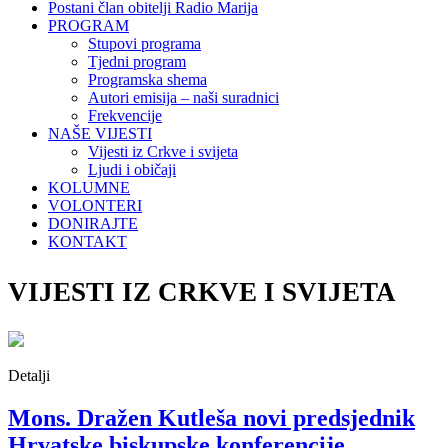
Postani član obitelji Radio Marija
PROGRAM
Stupovi programa
Tjedni program
Programska shema
Autori emisija – naši suradnici
Frekvencije
NAŠE VIJESTI
Vijesti iz Crkve i svijeta
Ljudi i običaji
KOLUMNE
VOLONTERI
DONIRAJTE
KONTAKT
VIJESTI IZ CRKVE I SVIJETA
Detalji
Mons. Dražen Kutleša novi predsjednik
Hrvatske biskupske konferencije