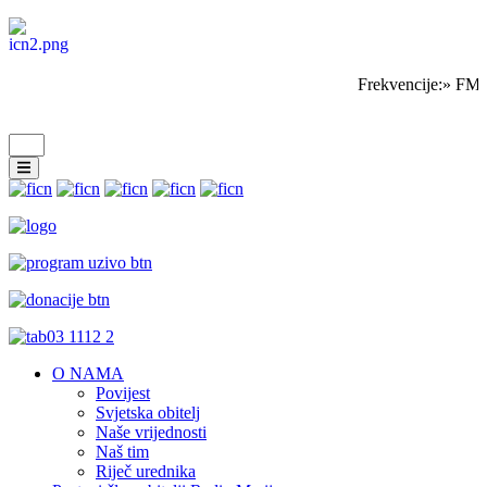
Frekvencije:» FM 
O NAMA
Povijest
Svjetska obitelj
Naše vrijednosti
Naš tim
Riječ urednika