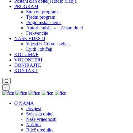
Postani član obitelji Radio Marija
PROGRAM
Stupovi programa
Tjedni program
Programska shema
Autori emisija – naši suradnici
Frekvencije
NAŠE VIJESTI
Vijesti iz Crkve i svijeta
Ljudi i običaji
KOLUMNE
VOLONTERI
DONIRAJTE
KONTAKT
×
O NAMA
Povijest
Svjetska obitelj
Naše vrijednosti
Naš tim
Riječ urednika