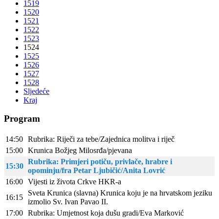
1519
1520
1521
1522
1523
1524
1525
1526
1527
1528
Sljedeće
Kraj
Program
14:50
Rubrika: Riječi za tebe/Zajednica molitva i riječ
15:00
Krunica Božjeg Milosrđa/pjevana
Rubrika: Primjeri potiču, privlače, hrabre i
15:30
opominju/fra Petar Ljubičić/Anita Lovrić
16:00
Vijesti iz života Crkve HKR-a
Sveta Krunica (slavna) Krunica koju je na hrvatskom jeziku
16:15
izmolio Sv. Ivan Pavao II.
17:00
Rubrika: Umjetnost koja dušu gradi/Eva Marković