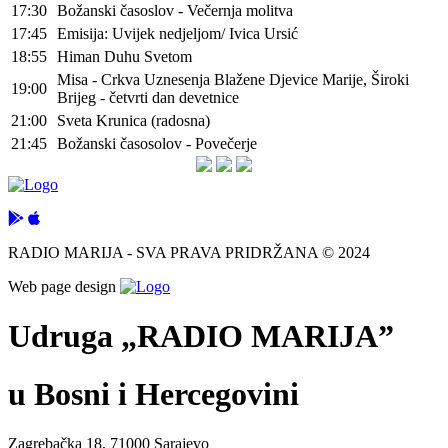
17:30
Božanski časoslov - Večernja molitva
17:45
Emisija: Uvijek nedjeljom/ Ivica Ursić
18:55
Himan Duhu Svetom
Misa - Crkva Uznesenja Blažene Djevice Marije, Široki
19:00
Brijeg - četvrti dan devetnice
21:00
Sveta Krunica (radosna)
21:45
Božanski časosolov - Povečerje
RADIO MARIJA - SVA PRAVA PRIDRŽANA © 2024
Web page design
Udruga „RADIO MARIJA”
u Bosni i Hercegovini
Zagrebačka 18, 71000 Sarajevo