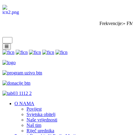
Frekvencije:» FM 
O NAMA
Povijest
Svjetska obitelj
Naše vrijednosti
Naš tim
Riječ urednika