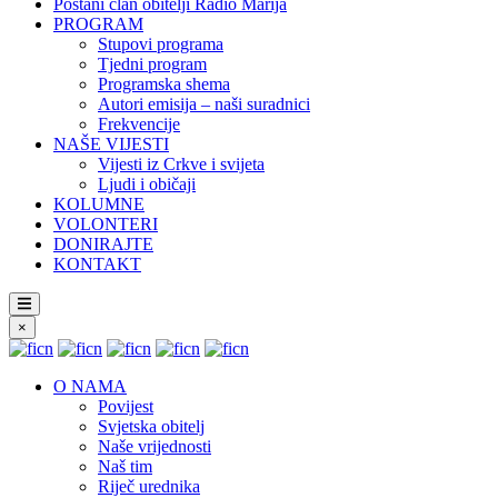
Postani član obitelji Radio Marija
PROGRAM
Stupovi programa
Tjedni program
Programska shema
Autori emisija – naši suradnici
Frekvencije
NAŠE VIJESTI
Vijesti iz Crkve i svijeta
Ljudi i običaji
KOLUMNE
VOLONTERI
DONIRAJTE
KONTAKT
×
O NAMA
Povijest
Svjetska obitelj
Naše vrijednosti
Naš tim
Riječ urednika