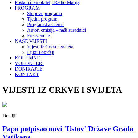
Postani član obitelji Radio Marija
PROGRAM
Stupovi programa
Tjedni program
Programska shema
Autori emisija – naši suradnici
Frekvencije
NAŠE VIJESTI
Vijesti iz Crkve i svijeta
Ljudi i običaji
KOLUMNE
VOLONTERI
DONIRAJTE
KONTAKT
VIJESTI IZ CRKVE I SVIJETA
Detalji
Papa potpisao novi 'Ustav' Države Grada
Vatikana