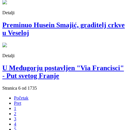
Detalji
Preminuo Husein Smajić, graditelj crkve
u Veseloj
Detalji
U Međugorju postavljen "Via Francisci"
- Put svetog Franje
Stranica 6 od 1735
Početak
Pret
1
2
3
4
5