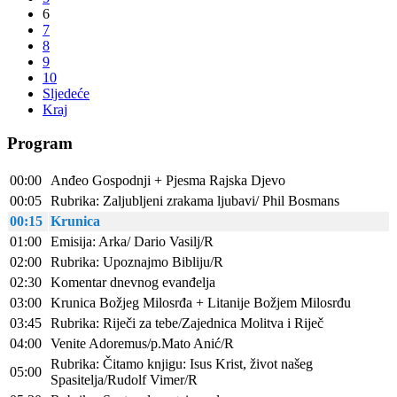
6
7
8
9
10
Sljedeće
Kraj
Program
00:00
Anđeo Gospodnji + Pjesma Rajska Djevo
00:05
Rubrika: Zaljubljeni zrakama ljubavi/ Phil Bosmans
00:15
Krunica
01:00
Emisija: Arka/ Dario Vasilj/R
02:00
Rubrika: Upoznajmo Bibliju/R
02:30
Komentar dnevnog evanđelja
03:00
Krunica Božjeg Milosrđa + Litanije Božjem Milosrđu
03:45
Rubrika: Riječi za tebe/Zajednica Molitva i Riječ
04:00
Venite Adoremus/p.Mato Anić/R
Rubrika: Čitamo knjigu: Isus Krist, život našeg
05:00
Spasitelja/Rudolf Vimer/R