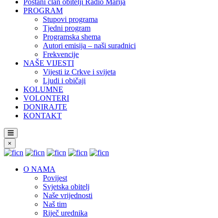
Postani član obitelji Radio Marija
PROGRAM
Stupovi programa
Tjedni program
Programska shema
Autori emisija – naši suradnici
Frekvencije
NAŠE VIJESTI
Vijesti iz Crkve i svijeta
Ljudi i običaji
KOLUMNE
VOLONTERI
DONIRAJTE
KONTAKT
×
O NAMA
Povijest
Svjetska obitelj
Naše vrijednosti
Naš tim
Riječ urednika