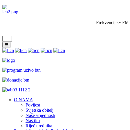
Frekvencije:» FM 
O NAMA
Povijest
Svjetska obitelj
Naše vrijednosti
Naš tim
Riječ urednika