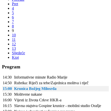
Pret
4
5
6
7
8
9
10
11
12
13
Sljedeće
Kraj
Program
14:30
Informativne minute Radio Marije
14:50
Rubrika: Riječi za tebe/Zajednica molitva i riječ
15:00
Krunica Božjeg Milosrđa
15:30
Molitvene nakane
16:00
Vijesti iz života Crkve HKR-a
16:15
Slavna otajstva Gospine krunice - mobilni studio Orašje