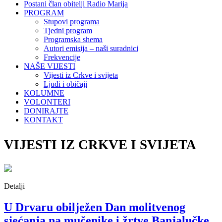
Postani član obitelji Radio Marija
PROGRAM
Stupovi programa
Tjedni program
Programska shema
Autori emisija – naši suradnici
Frekvencije
NAŠE VIJESTI
Vijesti iz Crkve i svijeta
Ljudi i običaji
KOLUMNE
VOLONTERI
DONIRAJTE
KONTAKT
VIJESTI IZ CRKVE I SVIJETA
Detalji
U Drvaru obilježen Dan molitvenog
sjećanja na mučenike i žrtve Banjalučke