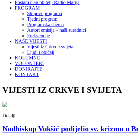
Postani član obitelji Radio Marija
PROGRAM
Stupovi programa
Tjedni program
Programska shema
Autori emisija – naši suradnici
Frekvencije
NAŠE VIJESTI
Vijesti iz Crkve i svijeta
Ljudi i običaji
KOLUMNE
VOLONTERI
DONIRAJTE
KONTAKT
VIJESTI IZ CRKVE I SVIJETA
Detalji
Nadbiskup Vukšić podijelio sv. krizmu u 