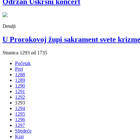
Održan Uskrsni koncert
Detalji
U Prorokovoj župi sakrament svete krizme
Stranica 1293 od 1735
Početak
Pret
1288
1289
1290
1291
1292
1293
1294
1295
1296
1297
Sljedeće
Kraj