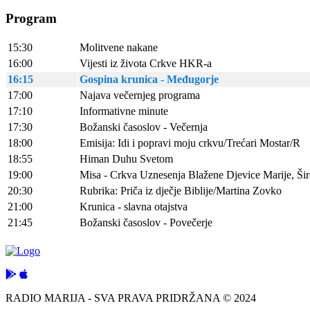
Program
15:30
Molitvene nakane
16:00
Vijesti iz života Crkve HKR-a
16:15
Gospina krunica - Međugorje
17:00
Najava večernjeg programa
17:10
Informativne minute
17:30
Božanski časoslov - Večernja
18:00
Emisija: Idi i popravi moju crkvu/Trećari Mostar/R
18:55
Himan Duhu Svetom
19:00
Misa - Crkva Uznesenja Blažene Djevice Marije, Širo
20:30
Rubrika: Priča iz dječje Biblije/Martina Zovko
21:00
Krunica - slavna otajstva
21:45
Božanski časoslov - Povečerje
RADIO MARIJA - SVA PRAVA PRIDRŽANA © 2024