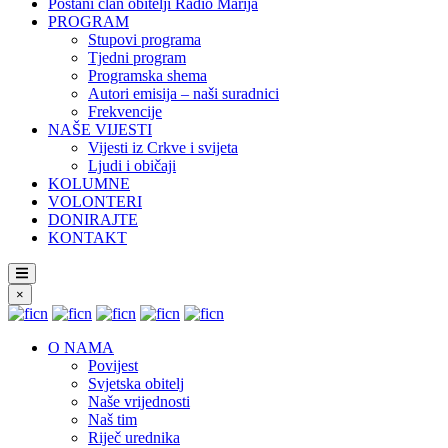
Postani član obitelji Radio Marija
PROGRAM
Stupovi programa
Tjedni program
Programska shema
Autori emisija – naši suradnici
Frekvencije
NAŠE VIJESTI
Vijesti iz Crkve i svijeta
Ljudi i običaji
KOLUMNE
VOLONTERI
DONIRAJTE
KONTAKT
×
O NAMA
Povijest
Svjetska obitelj
Naše vrijednosti
Naš tim
Riječ urednika