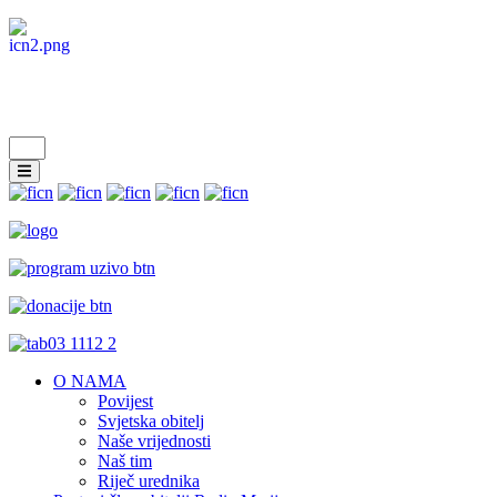
O NAMA
Povijest
Svjetska obitelj
Naše vrijednosti
Naš tim
Riječ urednika