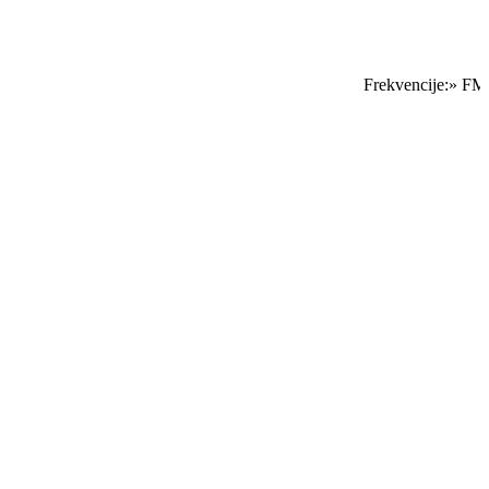
Frekvencije:» FM S